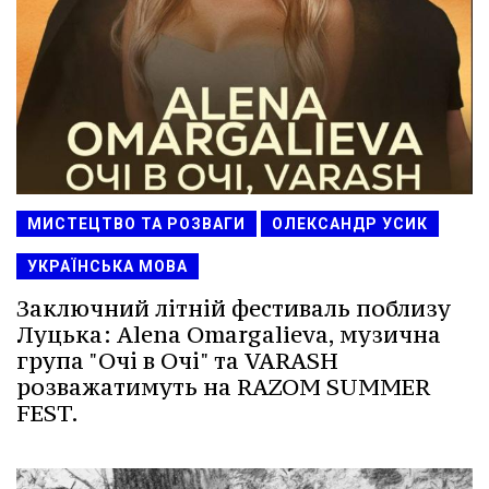
МИСТЕЦТВО ТА РОЗВАГИ
ОЛЕКСАНДР УСИК
УКРАЇНСЬКА МОВА
Заключний літній фестиваль поблизу
Луцька: Alena Omargalieva, музична
група "Очі в Очі" та VARASH
розважатимуть на RAZOM SUMMER
FEST.