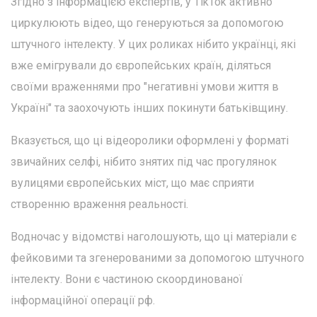
Згідно з інформацією експертів, у TikTok активно
циркулюють відео, що генеруються за допомогою
штучного інтелекту. У цих роликах нібито українці, які
вже емігрували до європейських країн, діляться
своїми враженнями про "негативні умови життя в
Україні" та заохочують інших покинути батьківщину.
Вказується, що ці відеоролики оформлені у форматі
звичайних селфі, нібито знятих під час прогулянок
вулицями європейських міст, що має сприяти
створенню враження реальності.
Водночас у відомстві наголошують, що ці матеріали є
фейковими та згенерованими за допомогою штучного
інтелекту. Вони є частиною скоординованої
інформаційної операції рф.