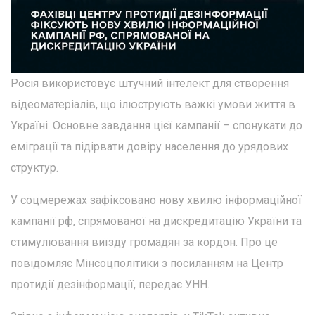
Росія використовує штучний інтелект для створення
відеоматеріалів, що ілюструють важкі умови життя в
Україні. Основне завдання цієї кампанії – спонукати до
еміграції та підірвати довіру населення до урядових
структур.
У соцмережах зафіксовано нову хвилю інформаційної
кампанії рф, спрямованої на дискредитацію України та
стимулювання виїзду громадян за кордон. Про це
повідомляє Мінсоцполітики з посиланням на Центр
протидії дезінформації, передає УНН.