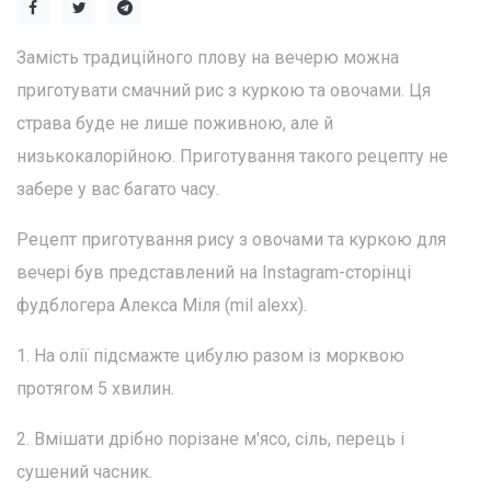
Замість традиційного плову на вечерю можна
приготувати смачний рис з куркою та овочами. Ця
страва буде не лише поживною, але й
низькокалорійною. Приготування такого рецепту не
забере у вас багато часу.
Рецепт приготування рису з овочами та куркою для
вечері був представлений на Instagram-сторінці
фудблогера Алекса Міля (mil alexx).
1. На олії підсмажте цибулю разом із морквою
протягом 5 хвилин.
2. Вмішати дрібно порізане м'ясо, сіль, перець і
сушений часник.