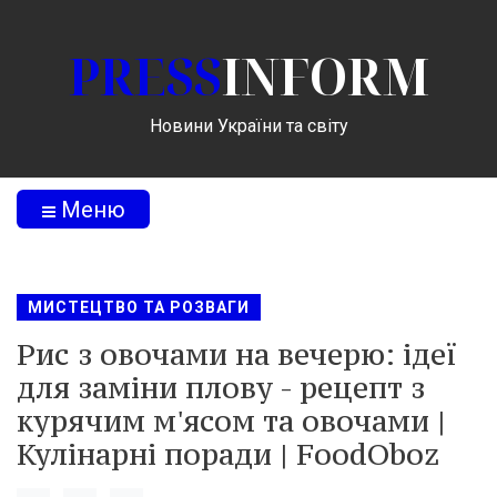
PRESS
INFORM
Новини України та світу
Меню
МИСТЕЦТВО ТА РОЗВАГИ
Рис з овочами на вечерю: ідеї
для заміни плову - рецепт з
курячим м'ясом та овочами |
Кулінарні поради | FoodOboz