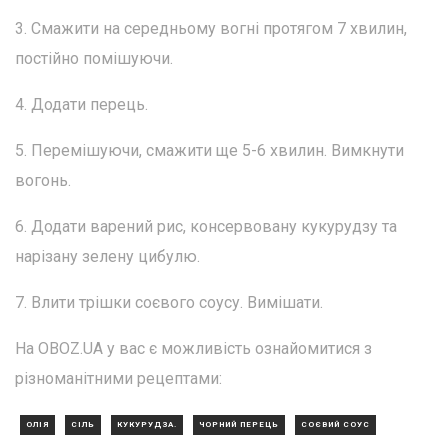
3. Смажити на середньому вогні протягом 7 хвилин,
постійно помішуючи.
4. Додати перець.
5. Перемішуючи, смажити ще 5-6 хвилин. Вимкнути
вогонь.
6. Додати варений рис, консервовану кукурудзу та
нарізану зелену цибулю.
7. Влити трішки соєвого соусу. Вимішати.
На OBOZ.UA у вас є можливість ознайомитися з
різноманітними рецептами:
ОЛІЯ
СІЛЬ
КУКУРУДЗА.
ЧОРНИЙ ПЕРЕЦЬ
СОЄВИЙ СОУС