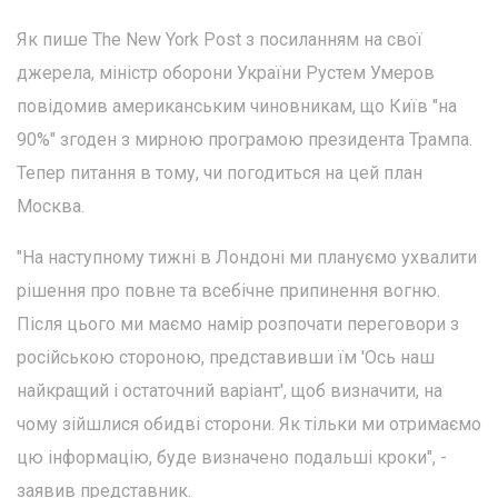
Як пише The New York Post з посиланням на свої
джерела, міністр оборони України Рустем Умеров
повідомив американським чиновникам, що Київ "на
90%" згоден з мирною програмою президента Трампа.
Тепер питання в тому, чи погодиться на цей план
Москва.
"На наступному тижні в Лондоні ми плануємо ухвалити
рішення про повне та всебічне припинення вогню.
Після цього ми маємо намір розпочати переговори з
російською стороною, представивши їм 'Ось наш
найкращий і остаточний варіант', щоб визначити, на
чому зійшлися обидві сторони. Як тільки ми отримаємо
цю інформацію, буде визначено подальші кроки", -
заявив представник.