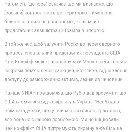
Натомість "де-юре" означає, що ми визнаємо, що
[росіяни] контролюють цю територію і, ймовірно,
більше ніколи її не повернемо", - зазначив
представник адміністрації Трампа в інтерв'ю.
В той же час, щоб залучити Росію до переговорного
процесу, спеціальний представник президента США
Стів Віткофф може запропонувати Москві певні пільги,
зокрема пом'якшення санкцій і, можливо, відновлення
доступу до заморожених активів, зазначив чиновник.
Раніше УНІАН повідомляв, що Рубіо дав зрозуміти, що
США втомилися від конфлікту в Україні. "Необхідно
всім нагадувати, що ця війна є жахливою трагедією,
але вона не є нашою проблемою. Ми не ініціювали
цей конфлікт. США підтримують Україну вже більше