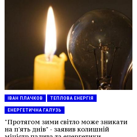
ІВАН ПЛАЧКОВ
ТЕПЛОВА ЕНЕРГІЯ
ЕНЕРГЕТИЧНА ГАЛУЗЬ
"Протягом зими світло може зникати
на п'ять днів" - заявив колишній
міністр палива та енергетики.