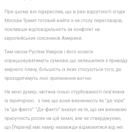
При цьому він підкреслив, що в разі відсутності згоди
Москви Трамп готовий вийти з-за столу переговорів,
поклавши відповідальність за конфлікт на
європейських союзників Америки.
Тим часом Рустем Умеров і його колеги
опрацьовуватимуть сумніви, що залишилися з приводу
мирного плану, більшість із яких стосуються того, де
проходитимуть лінії припинення вогню.
На мою думку, частина їхньої стурбованості пов'язана
із територією... з тим, що вони визначають як "де-юре"
та "де-факто". "Де-факто" вказує на те, що ми визнаємо
присутність росіян на цій землі, але не стверджуємо,
що [Україна] має намір назавжди відмовитися від неї.