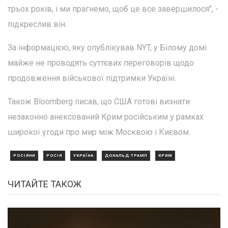
трьох років, і ми прагнемо, щоб це все завершилося", -
підкреслив він.
За інформацією, яку опублікував NYT, у Білому домі
майже не проводять суттєвих переговорів щодо
продовження військової підтримки Україні.
Також Bloomberg писав, що США готові визнати
незаконно анексований Крим російським у рамках
широкої угоди про мир між Москвою і Києвом.
РОСІЯНИ
РОСІЯ
УКРАЇНА
ДОНАЛЬД ТРАМП
КРИМ
ЧИТАЙТЕ ТАКОЖ