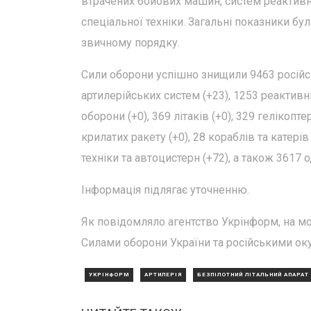
втрачених бойових машин, систем реактивної
спеціальної техніки. Загальні показники б
звичному порядку.
Сили оборони успішно знищили 9463 російсь
артилерійських систем (+23), 1253 реактивн
оборони (+0), 369 літаків (+0), 329 гелікопт
крилатих ракету (+0), 28 кораблів та катері
техніки та автоцистерн (+72), а також 3617 о
Інформація підлягає уточненню.
Як повідомляло агентство Укрінформ, на мом
Силами оборони України та російськими оку
УКРІНФОРМ
АРТИЛЕРІЯ
БЕЗПІЛОТНИЙ ЛІТАЛЬНИЙ АПАРАТ