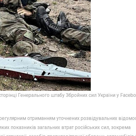
торінці Генерального штабу Збройних сил України у Facebo
з регулярним отриманням уточнених розвідувальних відомо
яких показників загальних втрат російських сил, зокрема