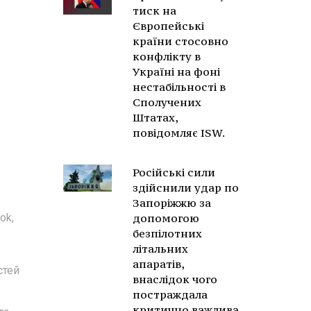
тиск на
Європейські
країни стосовно
конфлікту в
Україні на фоні
нестабільності в
Сполучених
Штатах,
повідомляє ISW.
Російські сили
здійснили удар по
Запоріжжю за
ok,
допомогою
безпілотних
літальних
апаратів,
стей
внаслідок чого
постраждала
критично важлива