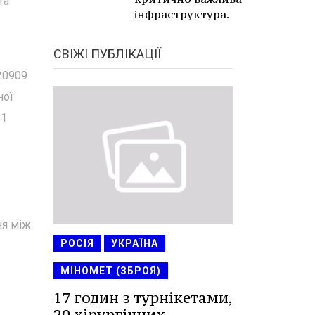
та
інфраструктура.
СВІЖІ ПУБЛІКАЦІЇ
20909
ної
51
ня між
РОСІЯ
УКРАЇНА
МІНОМЕТ (ЗБРОЯ)
17 годин з турнікетами,
20 хірургічних