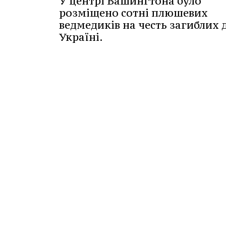
У центрі Вашингтона було
розміщено сотні плюшевих
ведмедиків на честь загиблих д
Україні.