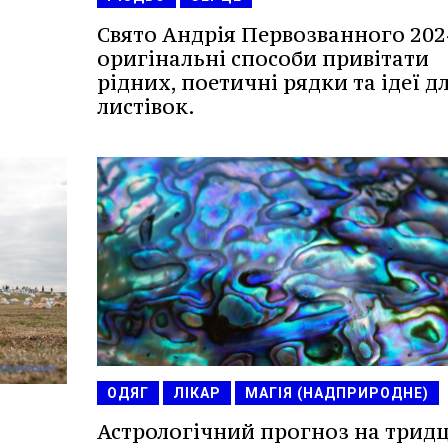
Свято Андрія Первозванного 202
оригінальні способи привітати
рідних, поетичні рядки та ідеї д
листівок.
ОДЯГ
ЛІКАР
МАГІЯ (НАДПРИРОДНЕ)
Астрологічний прогноз на трид