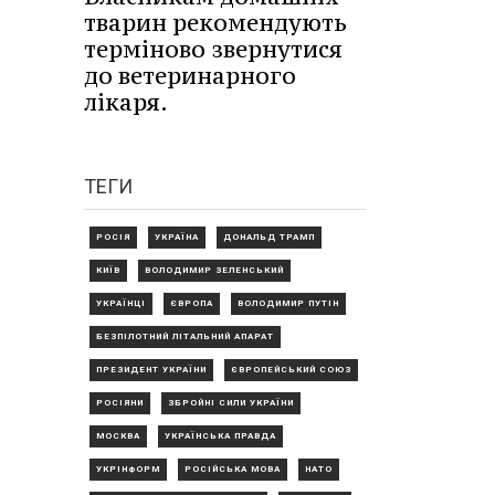
тварин рекомендують
терміново звернутися
до ветеринарного
лікаря.
ТЕГИ
РОСІЯ
УКРАЇНА
ДОНАЛЬД ТРАМП
КИЇВ
ВОЛОДИМИР ЗЕЛЕНСЬКИЙ
УКРАЇНЦІ
ЄВРОПА
ВОЛОДИМИР ПУТІН
БЕЗПІЛОТНИЙ ЛІТАЛЬНИЙ АПАРАТ
ПРЕЗИДЕНТ УКРАЇНИ
ЄВРОПЕЙСЬКИЙ СОЮЗ
РОСІЯНИ
ЗБРОЙНІ СИЛИ УКРАЇНИ
МОСКВА
УКРАЇНСЬКА ПРАВДА
УКРІНФОРМ
РОСІЙСЬКА МОВА
НАТО