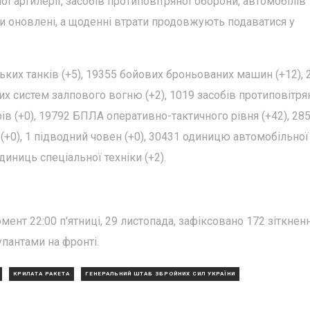
 артилерії, засобів протиповітряної оборони, автомобілів 
ули оновлені, а щоденні втрати продовжують подаватися у
ких танків (+5), 19355 бойових броньованих машин (+12), 
их систем залпового вогню (+2), 1019 засобів протиповітря
ерів (+0), 19792 БПЛА оперативно-тактичного рівня (+42), 28
в (+0), 1 підводний човен (+0), 30431 одиницю автомобільної
диниць спеціальної техніки (+2).
ент 22:00 п'ятниці, 29 листопада, зафіксовано 172 зіткнен
пантами на фронті.
КРИЛАТА РАКЕТА
ГЕНЕРАЛЬНИЙ ШТАБ ЗБРОЙНИХ СИЛ УКРАЇНИ