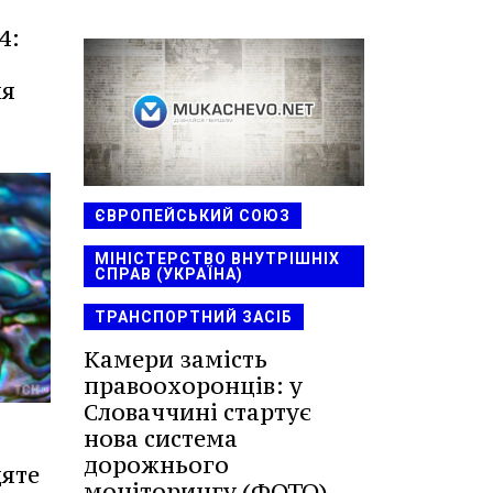
4:
ля
ЄВРОПЕЙСЬКИЙ СОЮЗ
МІНІСТЕРСТВО ВНУТРІШНІХ
СПРАВ (УКРАЇНА)
ТРАНСПОРТНИЙ ЗАСІБ
Камери замість
правоохоронців: у
Словаччині стартує
нова система
дорожнього
цяте
моніторингу (ФОТО)