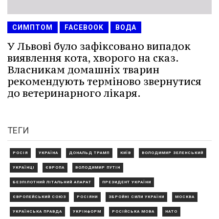
СИМПТОМ
FACEBOOK
ВОДА
У Львові було зафіксовано випадок
виявлення кота, хворого на сказ.
Власникам домашніх тварин
рекомендують терміново звернутися
до ветеринарного лікаря.
ТЕГИ
РОСІЯ
УКРАЇНА
ДОНАЛЬД ТРАМП
КИЇВ
ВОЛОДИМИР ЗЕЛЕНСЬКИЙ
УКРАЇНЦІ
ЄВРОПА
ВОЛОДИМИР ПУТІН
БЕЗПІЛОТНИЙ ЛІТАЛЬНИЙ АПАРАТ
ПРЕЗИДЕНТ УКРАЇНИ
ЄВРОПЕЙСЬКИЙ СОЮЗ
РОСІЯНИ
ЗБРОЙНІ СИЛИ УКРАЇНИ
МОСКВА
УКРАЇНСЬКА ПРАВДА
УКРІНФОРМ
РОСІЙСЬКА МОВА
НАТО