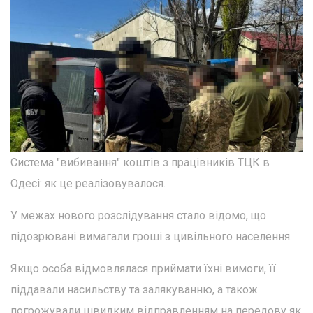
Система "вибивання" коштів з працівників ТЦК в
Одесі: як це реалізовувалося.
У межах нового розслідування стало відомо, що
підозрювані вимагали гроші з цивільного населення.
Якщо особа відмовлялася приймати їхні вимоги, її
піддавали насильству та залякуванню, а також
погрожували швидким відправленням на передову як