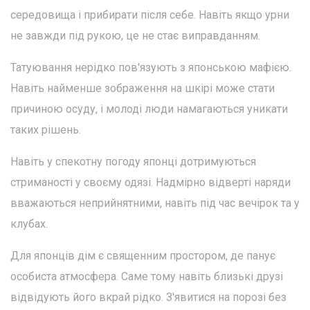
середовища і прибирати після себе. Навіть якщо урни
не завжди під рукою, це не стає виправданням.
Татуювання нерідко пов'язують з японською мафією.
Навіть найменше зображення на шкірі може стати
причиною осуду, і молоді люди намагаються уникати
таких рішень.
Навіть у спекотну погоду японці дотримуються
стриманості у своєму одязі. Надмірно відверті наряди
вважаються неприйнятними, навіть під час вечірок та у
клубах.
Для японців дім є священним простором, де панує
особиста атмосфера. Саме тому навіть близькі друзі
відвідують його вкрай рідко. З'явитися на порозі без