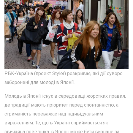
РБК-Україна (проект Styler) розкриває, які дії суворо
заборонені для молоді в Японії.
Молодь в Японії існує в середовищі жорстких правил,
де традиції мають пріоритет перед спонтанністю, а
стриманість переважає над індивідуальним
вираженням. Те, що в Україні сприймається як
звичайна поведінка, в Японії може бути визнане за