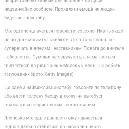
непристойною. Обійми для японців - це щось
надзвичайно особисте. Проявляти емоції на людях,
будь-які - теж табу.
Молоді японці вчаться поважати ієрархію. Навіть якщо
не згодні - мовчать і кивають. До того ж японці не
суперечать вчителям і наставникам. Повага до вчителя
- абсолютна. Сумніви не озвучують, а намагаються
"підтягтися" до рівня знань.Молодь у Японії не робить
татуювання (фото: Getty Images)
Це одне з найважливіших табу: говорити по телефону
або вести голосну бесіду в потязі чи автобусі
вважається непристойним і невихованим.
Японська молодь з раннього віку навчається
відповідально ставитися до навколишнього