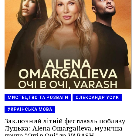
МИСТЕЦТВО ТА РОЗВАГИ
ОЛЕКСАНДР УСИК
УКРАЇНСЬКА МОВА
Заключний літній фестиваль поблизу
Луцька: Alena Omargalieva, музична
група "Очі в Очі" та VARASH