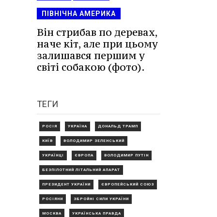
ПІВНІЧНА АМЕРИКА
Він стрибав по деревах,
наче кіт, але при цьому
залишався першим у
світі собакою (фото).
ТЕГИ
РОСІЯ
УКРАЇНА
ДОНАЛЬД ТРАМП
КИЇВ
ВОЛОДИМИР ЗЕЛЕНСЬКИЙ
УКРАЇНЦІ
ЄВРОПА
ВОЛОДИМИР ПУТІН
БЕЗПІЛОТНИЙ ЛІТАЛЬНИЙ АПАРАТ
ПРЕЗИДЕНТ УКРАЇНИ
ЄВРОПЕЙСЬКИЙ СОЮЗ
РОСІЯНИ
ЗБРОЙНІ СИЛИ УКРАЇНИ
МОСКВА
УКРАЇНСЬКА ПРАВДА