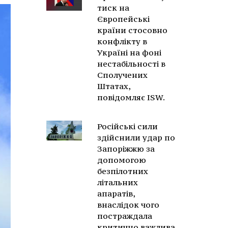
тиск на
Європейські
країни стосовно
конфлікту в
Україні на фоні
нестабільності в
Сполучених
Штатах,
повідомляє ISW.
Російські сили
здійснили удар по
Запоріжжю за
допомогою
безпілотних
літальних
апаратів,
внаслідок чого
постраждала
критично важлива