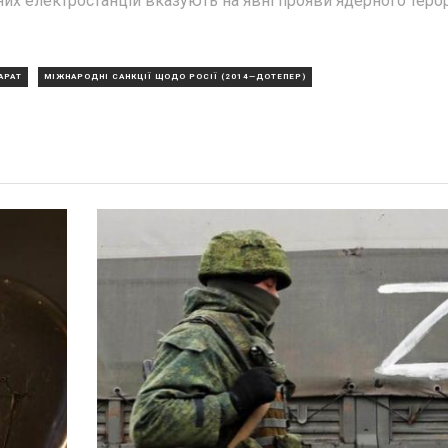
мних електростанцій вказують на явні прояви ядерного теро
АРАТ
МІЖНАРОДНІ САНКЦІЇ ЩОДО РОСІЇ (2014—ДОТЕПЕР)