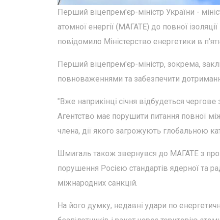
Перший віцепрем'єр-міністр України - мін
атомної енергії (МАГАТЕ) до повної ізоляції
повідомило Міністерство енергетики в п'ят
Перший віцепрем'єр-міністр, зокрема, закл
повноваженнями та забезпечити дотримання
"Вже наприкінці січня відбудеться чергове
Агентство має порушити питання повної міжн
члена, дії якого загрожують глобальною кат
Шмигаль також звернувся до МАГАТЕ з пр
порушення Росією стандартів ядерної та ра
міжнародних санкцій.
На його думку, недавні удари по енергетич