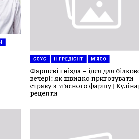
Н
СОУС
ІНГРЕДІЄНТ
М'ЯСО
Фаршеві гнізда – ідея для білков
вечері: як швидко приготувати
страву з м'ясного фаршу | Куліна
рецепти