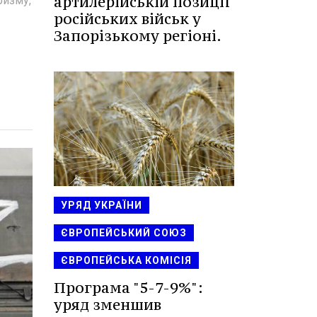
артилерійській позиції
ризму,
російських військ у
Запорізькому регіоні.
УРЯД УКРАЇНИ
ЄВРОПЕЙСЬКИЙ СОЮЗ
ЄВРОПЕЙСЬКА КОМІСІЯ
Програма "5-7-9%":
уряд зменшив