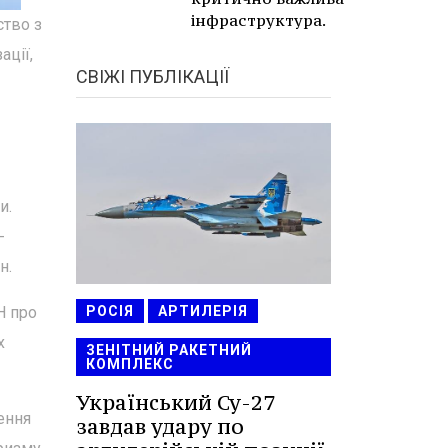
інфраструктура.
ство з
ації,
СВІЖІ ПУБЛІКАЦІЇ
и.
-
н.
РОСІЯ
АРТИЛЕРІЯ
Н про
х
ЗЕНІТНИЙ РАКЕТНИЙ
КОМПЛЕКС
Український Су-27
ення
завдав удару по