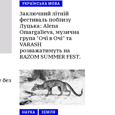
УКРАЇНСЬКА МОВА
Заключний літній
фестиваль поблизу
Луцька: Alena
Omargalieva, музична
група "Очі в Очі" та
VARASH
розважатимуть на
RAZOM SUMMER FEST.
 без
НАУКА
ЗЕМЛЯ