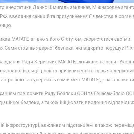
істр енергетики Денис Шмигаль закликав Міжнародне агент
 РФ, введення санкцій та призупинення її членства в організ
ницю.
икав МАГАТЕ, згідно з його Статутом, скористатися своїми
 Семи стовпів ядерної безпеки, які відкрито порушує РФ.
 засідання Ради Керуючих МАГАТЕ, скликане на запит Україн
ародної ізоляції росії та призупинення її прав як держави
астрофою та суперечать самій меті МАГАТЕ", - наголосив ві
оханням повідомити Раду Безпеки ООН та Генасамблею ОО
діаційної безпеки, а також ініціювати введення відповідни
ній інфраструктурі, важливим підстанціям, а також переміщ