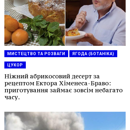
МИСТЕЦТВО ТА РОЗВАГИ
ЯГОДА (БОТАНІКА)
ЦУКОР
Ніжний абрикосовий десерт за
рецептом Ектора Хіменеса-Браво:
приготування займає зовсім небагато
часу.