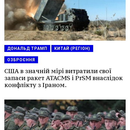
ДОНАЛЬД ТРАМП
КИТАЙ (РЕГІОН)
ОЗБРОЄННЯ
США в значній мірі витратили свої
запаси ракет ATACMS і PrSM внаслідок
конфлікту з Іраном.