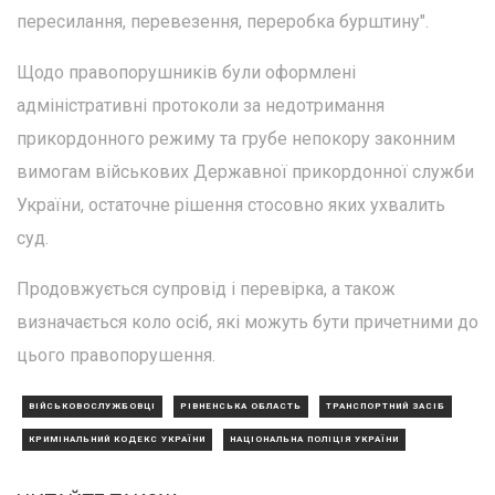
пересилання, перевезення, переробка бурштину".
Щодо правопорушників були оформлені
адміністративні протоколи за недотримання
прикордонного режиму та грубе непокору законним
вимогам військових Державної прикордонної служби
України, остаточне рішення стосовно яких ухвалить
суд.
Продовжується супровід і перевірка, а також
визначається коло осіб, які можуть бути причетними до
цього правопорушення.
ВІЙСЬКОВОСЛУЖБОВЦІ
РІВНЕНСЬКА ОБЛАСТЬ
ТРАНСПОРТНИЙ ЗАСІБ
КРИМІНАЛЬНИЙ КОДЕКС УКРАЇНИ
НАЦІОНАЛЬНА ПОЛІЦІЯ УКРАЇНИ