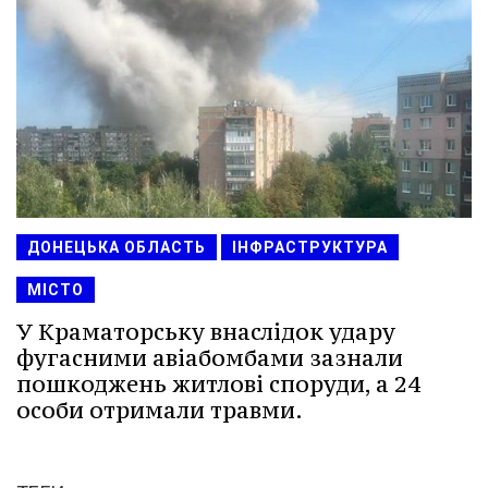
ДОНЕЦЬКА ОБЛАСТЬ
ІНФРАСТРУКТУРА
МІСТО
У Краматорську внаслідок удару
фугасними авіабомбами зазнали
пошкоджень житлові споруди, а 24
особи отримали травми.