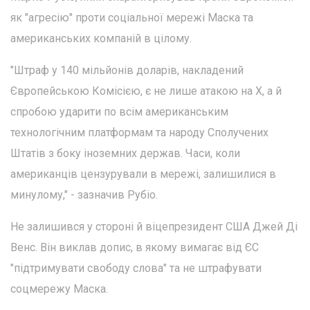
як "агресію" проти соціальної мережі Маска та
американських компаній в цілому.
"Штраф у 140 мільйонів доларів, накладений
Європейською Комісією, є не лише атакою на X, а й
спробою ударити по всім американським
технологічним платформам та народу Сполучених
Штатів з боку іноземних держав. Часи, коли
американців цензурували в мережі, залишилися в
минулому," - зазначив Рубіо.
Не залишився у стороні й віцепрезидент США Джей Ді
Венс. Він виклав допис, в якому вимагає від ЄС
"підтримувати свободу слова" та не штрафувати
соцмережу Маска.