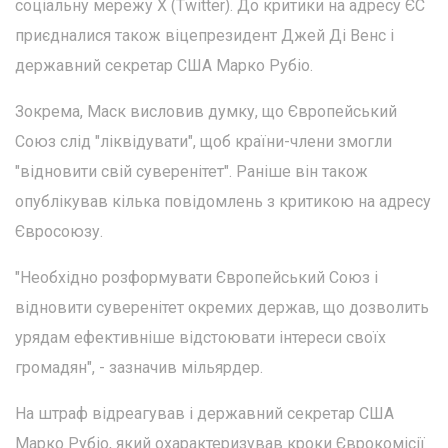
соціальну мережу X (Twitter). До критики на адресу ЄС
приєдналися також віцепрезидент Джей Ді Венс і
державний секретар США Марко Рубіо.
Зокрема, Маск висловив думку, що Європейський
Союз слід "ліквідувати", щоб країни-члени змогли
"відновити свій суверенітет". Раніше він також
опублікував кілька повідомлень з критикою на адресу
Євросоюзу.
"Необхідно розформувати Європейський Союз і
відновити суверенітет окремих держав, що дозволить
урядам ефективніше відстоювати інтереси своїх
громадян", - зазначив мільярдер.
На штраф відреагував і державний секретар США
Марко Рубіо, який охарактеризував кроки Єврокомісії