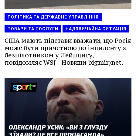
ПОЛІТИКА ТА ДЕРЖАВНЕ УПРАВЛІННЯ
ТОВАРИ ТА ПОСЛУГИ
НАДЗВИЧАЙНА СИТУАЦІЯ
США мають підстави вважати, що Росія
може бути причетною до інциденту з
безпілотником у Лейпцигу,
повідомляє WSJ - Новини bigmir)net.