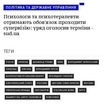
ПОЛІТИКА ТА ДЕРЖАВНЕ УПРАВЛІННЯ
Психологи та психотерапевти
отримають обов'язок проходити
супервізію: уряд оголосив терміни -
sud.ua
ТЕГИ
РОСІЯ
УКРАЇНА
ДОНАЛЬД ТРАМП
КИЇВ
ВОЛОДИМИР ЗЕЛЕНСЬКИЙ
УКРАЇНЦІ
ЄВРОПА
ВОЛОДИМИР ПУТІН
БЕЗПІЛОТНИЙ ЛІТАЛЬНИЙ АПАРАТ
ПРЕЗИДЕНТ УКРАЇНИ
ЄВРОПЕЙСЬКИЙ СОЮЗ
РОСІЯНИ
ЗБРОЙНІ СИЛИ УКРАЇНИ
МОСКВА
УКРАЇНСЬКА ПРАВДА
УКРІНФОРМ
РОСІЙСЬКА МОВА
НАТО
ВАШИНГТОН, ОКРУГ КОЛУМБІЯ
НІМЕЧЧИНА