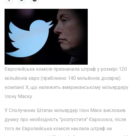
Європейська комісія призначила штраф у розмірі 120
мільйонів євро (приблизно 140 мільйонів доларів)
компанії X, що належить американському мільярдеру
Ілону Маску.
У Сполучених Штатах мільярдер Ілон Маск висловив
думку про необхідність "розпустити" Євросоюз, після
того як Європейська комісія наклала штраф на