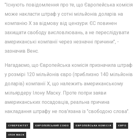
"Існують повідомлення про те, що Європейська комісія
може накласти штраф у сотні мільйонів доларів на
компанію X за відмову від цензури. ЄС повинен
захищати свободу висловлювань, а не переслідувати
американські компанії через незначні причини", -
зазначив Венс.
Нагадаємо, що Європейська комісія призначила штраф
у розмірі 120 мільйонів євро (приблизно 140 мільйонів
доларів) компанії X, що належить американському
мільярдеру Ілону Маску. Проте попри заяви
американських посадовців, реальна причина
накладання штрафу не пов'язана із "свободою слова".
СУВЕРЕНІТЕТ
ЄВРОПЕЙСЬКИЙ СОЮЗ
ЄВРОПЕЙСЬКА КОМІСІЯ
ЄВРО
ІЛОН МАСК