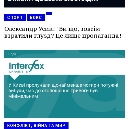
СПОРТ
БОКС
Олександр Усик: "Ви що, зовсім
втратили глузд? Це лише пропаганда!"
КОНФЛІКТ, ВІЙНА ТА МИР