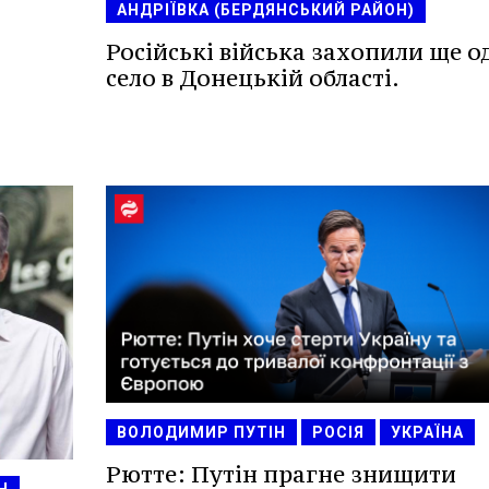
АНДРІЇВКА (БЕРДЯНСЬКИЙ РАЙОН)
Російські війська захопили ще о
село в Донецькій області.
ВОЛОДИМИР ПУТІН
РОСІЯ
УКРАЇНА
Рютте: Путін прагне знищити