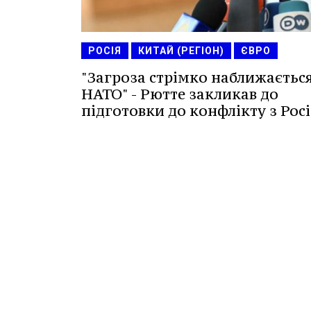
РОСІЯ
КИТАЙ (РЕГІОН)
ЄВРО
"Загроза стрімко наближаєтьс
НАТО" - Рютте закликав до
підготовки до конфлікту з Рос