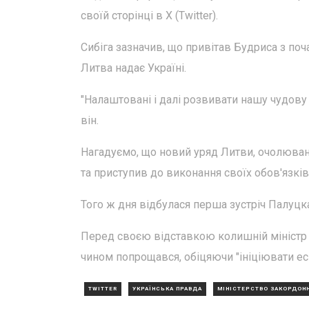
своїй сторінці в X (Twitter).
Сибіга зазначив, що привітав Будриса з поч
Литва надає Україні.
"Налаштовані і далі розвивати нашу чудову
він.
Нагадуємо, що новий уряд Литви, очолюван
та приступив до виконання своїх обов'язків
Того ж дня відбулася перша зустріч Палуц
Перед своєю відставкою колишній міністр
чином попрощався, обіцяючи "ініціювати ес
TWITTER
УКРАЇНСЬКА ПРАВДА
МІНІСТЕРСТВО ЗАКОРДОНН