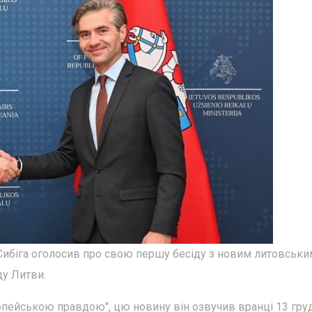
 Сибіга оголосив про свою першу бесіду з новим литовськи
ду Литви.
опейською правдою", цю новину він озвучив вранці 13 гру