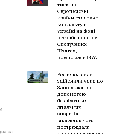
тиск на
Європейські
країни стосовно
конфлікту в
Україні на фоні
нестабільності в
Сполучених
Штатах,
повідомляє ISW.
Російські сили
здійснили удар по
Запоріжжю за
допомогою
безпілотних
літальних
м
апаратів,
внаслідок чого
постраждала
дня на
критично важлива