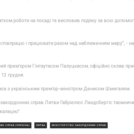
атком роботи на посаді та висловив подяку за всю допомог
 співпрацю і працювати разом над наближенням миру", - н
ий прем'єром Гінтаутасом Палуцкасом, офіційно склав при
 12 грудня.
каса з українським прем'єр-міністром Денисом Шмигалем.
 закордонних справ Литви Габріелюс Ландсбергіс таємнич
калацію".
ИХ СПРАВ (УКРАЇНА)
ЛИТВА
МІНІСТЕРСТВО ЗАКОРДОННИХ СПРАВ