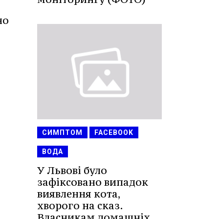
но
СИМПТОМ
FACEBOOK
ВОДА
У Львові було
зафіксовано випадок
виявлення кота,
хворого на сказ.
Власникам домашніх