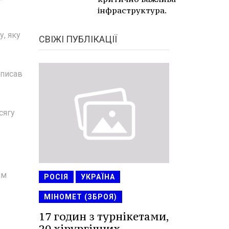
інфраструктура.
у, яку
СВІЖІ ПУБЛІКАЦІЇ
аписав
сягу
им
РОСІЯ
УКРАЇНА
МІНОМЕТ (ЗБРОЯ)
17 годин з турнікетами,
20 хірургічних