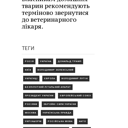
тварин рекомендують
терміново звернутися
до ветеринарного
лікаря.
ТЕГИ
РОСІЯ
УКРАЇНА
ДОНАЛЬД ТРАМП
КИЇВ
ВОЛОДИМИР ЗЕЛЕНСЬКИЙ
УКРАЇНЦІ
ЄВРОПА
ВОЛОДИМИР ПУТІН
БЕЗПІЛОТНИЙ ЛІТАЛЬНИЙ АПАРАТ
ПРЕЗИДЕНТ УКРАЇНИ
ЄВРОПЕЙСЬКИЙ СОЮЗ
РОСІЯНИ
ЗБРОЙНІ СИЛИ УКРАЇНИ
МОСКВА
УКРАЇНСЬКА ПРАВДА
УКРІНФОРМ
РОСІЙСЬКА МОВА
НАТО