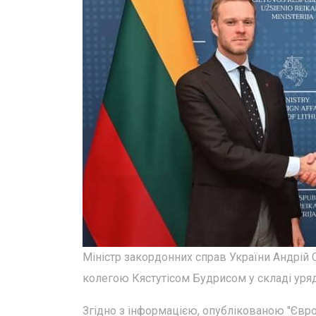
Міністр закордонних справ України Андрій
колегою Кястутісом Будрисом у складі уря
Згідно з інформацією, опублікованою "Євр