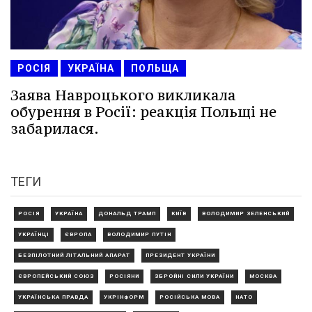
РОСІЯ
УКРАЇНА
ПОЛЬЩА
Заява Навроцького викликала
обурення в Росії: реакція Польщі не
забарилася.
ТЕГИ
РОСІЯ
УКРАЇНА
ДОНАЛЬД ТРАМП
КИЇВ
ВОЛОДИМИР ЗЕЛЕНСЬКИЙ
УКРАЇНЦІ
ЄВРОПА
ВОЛОДИМИР ПУТІН
БЕЗПІЛОТНИЙ ЛІТАЛЬНИЙ АПАРАТ
ПРЕЗИДЕНТ УКРАЇНИ
ЄВРОПЕЙСЬКИЙ СОЮЗ
РОСІЯНИ
ЗБРОЙНІ СИЛИ УКРАЇНИ
МОСКВА
УКРАЇНСЬКА ПРАВДА
УКРІНФОРМ
РОСІЙСЬКА МОВА
НАТО