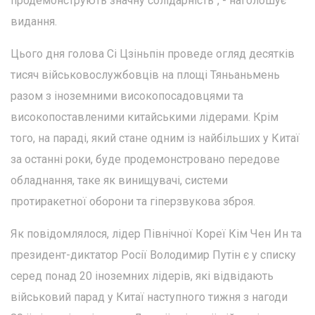
продемонструють значну солідарність", - наголошує
видання.
Цього дня голова Сі Цзіньпін проведе огляд десятків
тисяч військовослужбовців на площі Тяньаньмень
разом з іноземними високопосадовцями та
високопоставленими китайськими лідерами. Крім
того, на параді, який стане одним із найбільших у Китаї
за останні роки, буде продемонстровано передове
обладнання, таке як винищувачі, системи
протиракетної оборони та гіперзвукова зброя.
Як повідомлялося, лідер Північної Кореї Кім Чен Ин та
президент-диктатор Росії Володимир Путін є у списку
серед понад 20 іноземних лідерів, які відвідають
військовий парад у Китаї наступного тижня з нагоди