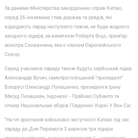
За даними Міністерства закордонних справ Китаю,
серед 26 іноземних глав держав та урядів, які
відвідають парад наступного тижня, не буде жодного
західного лідера, за винятком Роберта Фіцо, прем'єр-
міністра Словаччини, яка є членом Європейського
Союзу.
Серед учасників параду також будуть сербський лідер
Александар Вучич, самопроголошений "президент"
Білорусі Олександр Лукашенко, президенти Ірану
Масуд Пезашкян, Індонезії - Прабово Субіанто та
спікер Національних зборів Південної Кореї У Вон Сік.
"На тлі зростання військової могутності Китаю під час
параду до Дня Перемоги 3 вересня три лідери