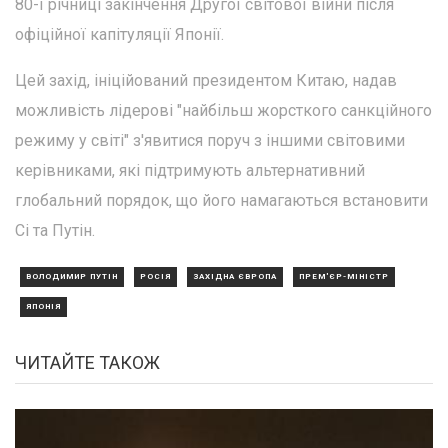
80-ї річниці закінчення Другої світової війни після
офіційної капітуляції Японії.
Цей захід, ініційований президентом Китаю, надав
можливість лідерові "найбільш жорсткого санкційного
режиму у світі" з'явитися поруч з іншими світовими
керівниками, які підтримують альтернативний
глобальний порядок, що його намагаються встановити
Сі та Путін.
ВОЛОДИМИР ПУТІН
РОСІЯ
ЗАХІДНА ЄВРОПА
ПРЕМ'ЄР-МІНІСТР
ЯПОНІЯ
ЧИТАЙТЕ ТАКОЖ