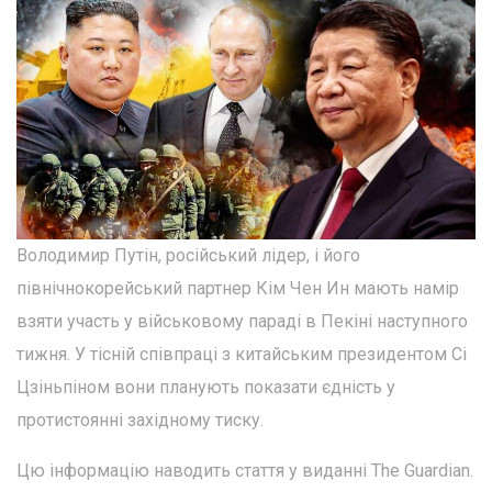
Володимир Путін, російський лідер, і його
північнокорейський партнер Кім Чен Ин мають намір
взяти участь у військовому параді в Пекіні наступного
тижня. У тісній співпраці з китайським президентом Сі
Цзіньпіном вони планують показати єдність у
протистоянні західному тиску.
Цю інформацію наводить стаття у виданні The Guardian.