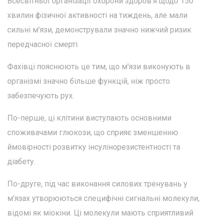
Всесвітньої організації охорони здоров'я щодо 150
хвилин фізичної активності на тиждень, але мали
сильні м'язи, демонстрували значно нижчий ризик
передчасної смерті.
Фахівці пояснюють це тим, що м'язи виконують в
організмі значно більше функцій, ніж просто
забезпечують рух.
По-перше, ці клітини виступають основними
споживачами глюкози, що сприяє зменшенню
ймовірності розвитку інсулінорезистентності та
діабету.
По-друге, під час виконання силових тренувань у
м'язах утворюються специфічні сигнальні молекули,
відомі як міокіни. Ці молекули мають сприятливий