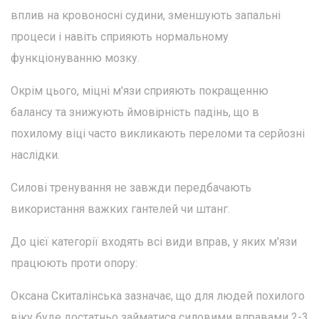
вплив на кровоносні судини, зменшують запальні
процеси і навіть сприяють нормальному
функціонуванню мозку.
Окрім цього, міцні м'язи сприяють покращенню
балансу та знижують ймовірність падінь, що в
похилому віці часто викликають переломи та серйозні
наслідки.
Силові тренування не завжди передбачають
використання важких гантелей чи штанг.
До цієї категорії входять всі види вправ, у яких м'язи
працюють проти опору:
Оксана Скиталінська зазначає, що для людей похилого
віку буде достатньо займатися силовими вправами 2-3