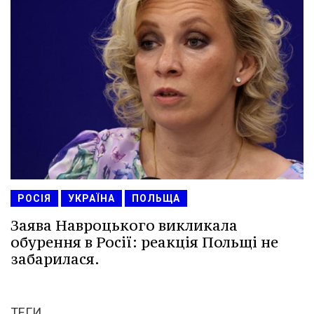
РОСІЯ
УКРАЇНА
ПОЛЬЩА
Заява Навроцького викликала
обурення в Росії: реакція Польщі не
забарилася.
ТЕГИ