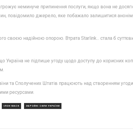
 загрожує неминуче припинення послуги, якщо вона не досяг
ин, повідомило джерело, яке побажало залишитися анонім
го своєю надійною опорою. Втрата Starlink... стала б суттєв
що Україна не підпише угоду щодо доступу до корисних ко
м.
аїни та Сполучених Штатів працюють над створенням угоди
ими ресурсами.
ІЛОН МАСК
ЗБРОЙНІ СИЛИ УКРАЇНИ