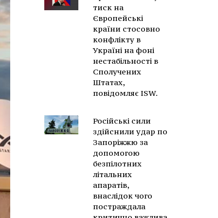
тиск на
Європейські
країни стосовно
конфлікту в
Україні на фоні
нестабільності в
Сполучених
Штатах,
повідомляє ISW.
Російські сили
здійснили удар по
Запоріжжю за
допомогою
безпілотних
літальних
апаратів,
внаслідок чого
постраждала
критично важлива