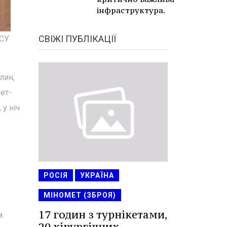
інфраструктура.
СВІЖІ ПУБЛІКАЦІЇ
ЗСУ
лин,
ет-
 у ніч
РОСІЯ
УКРАЇНА
МІНОМЕТ (ЗБРОЯ)
17 годин з турнікетами,
.
20 хірургічних