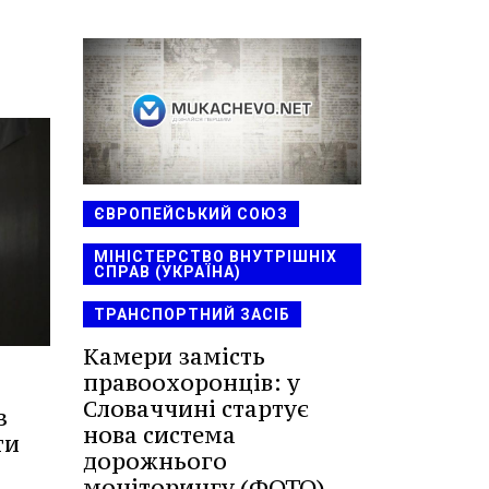
ЄВРОПЕЙСЬКИЙ СОЮЗ
МІНІСТЕРСТВО ВНУТРІШНІХ
СПРАВ (УКРАЇНА)
ТРАНСПОРТНИЙ ЗАСІБ
Камери замість
правоохоронців: у
Словаччині стартує
з
нова система
ти
дорожнього
моніторингу (ФОТО)