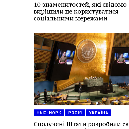
10 знаменитостей, які свідомо
вирішили не користуватися
соціальними мережами
НЬЮ-ЙОРК
РОСІЯ
УКРАЇНА
Сполучені Штати розробили св