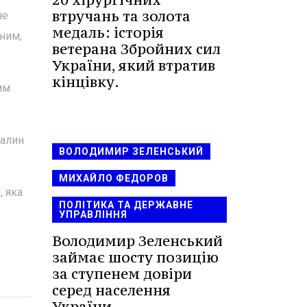
втручань та золота
не
медаль: історія
ним,
ветерана Збройних сил
України, який втратив
кінцівку.
им
палин
ВОЛОДИМИР ЗЕЛЕНСЬКИЙ
МИХАЙЛО ФЕДОРОВ
, яка
ПОЛІТИКА ТА ДЕРЖАВНЕ
УПРАВЛІННЯ
Володимир Зеленський
займає шосту позицію
за ступенем довіри
серед населення
України.