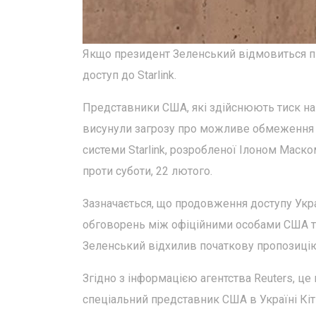
Якщо президент Зеленський відмовиться п
доступ до Starlink.
Представники США, які здійснюють тиск на
висунули загрозу про можливе обмеження д
системи Starlink, розробленої Ілоном Маско
проти суботи, 22 лютого.
Зазначається, що продовження доступу Украї
обговорень між офіційними особами США та
Зеленський відхилив початкову пропозицію
Згідно з інформацією агентства Reuters, це
спеціальний представник США в Україні Кі