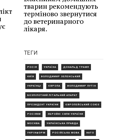
тварин рекомендують
лікт
терміново звернутися
и
до ветеринарного
ує
лікаря.
ТЕГИ
РОСІЯ
УКРАЇНА
ДОНАЛЬД ТРАМП
КИЇВ
ВОЛОДИМИР ЗЕЛЕНСЬКИЙ
УКРАЇНЦІ
ЄВРОПА
ВОЛОДИМИР ПУТІН
БЕЗПІЛОТНИЙ ЛІТАЛЬНИЙ АПАРАТ
ПРЕЗИДЕНТ УКРАЇНИ
ЄВРОПЕЙСЬКИЙ СОЮЗ
РОСІЯНИ
ЗБРОЙНІ СИЛИ УКРАЇНИ
МОСКВА
УКРАЇНСЬКА ПРАВДА
УКРІНФОРМ
РОСІЙСЬКА МОВА
НАТО