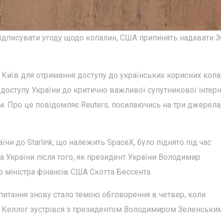
ідписувати угоду щодо копалин, США припинять надавати 
 Київ для отримання доступу до українських корисних копа
оступу України до критично важливої супутникової інтерн
м. Про це повідомляє Reuters, посилаючись на три джерела,
ни до Starlink, що належить SpaceX, було піднято під час
 України після того, як президент України Володимир
 міністра фінансів США Скотта Бессента.
 питання знову стало темою обговорення в четвер, коли
т Келлог зустрівся з президентом Володимиром Зеленським