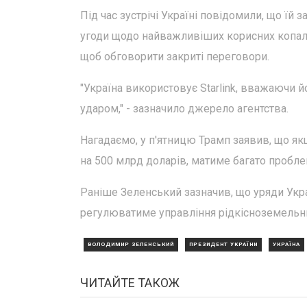
Під час зустрічі Україні повідомили, що їй
угоди щодо найважливіших корисних копал
щоб обговорити закриті переговори.
"Україна використовує Starlink, вважаючи йо
ударом," - зазначило джерело агентства.
Нагадаємо, у п'ятницю Трамп заявив, що як
на 500 млрд доларів, матиме багато пробле
Раніше Зеленський зазначив, що уряди Укр
регулюватиме управління рідкісноземельн
ВОЛОДИМИР ЗЕЛЕНСЬКИЙ
ПРЕЗИДЕНТ УКРАЇНИ
УКРАЇНА
ЧИТАЙТЕ ТАКОЖ