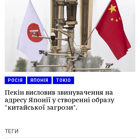
РОСІЯ
ЯПОНІЯ
ТОКІО
Пекін висловив звинувачення на
адресу Японії у створенні образу
"китайської загрози".
ТЕГИ