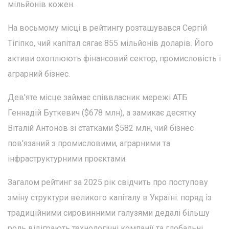
мільйонів кожен.
На восьмому місці в рейтингу розташувався Сергій
Тігіпко, чий капітал сягає 855 мільйонів доларів. Його
активи охоплюють фінансовий сектор, промисловість і
аграрний бізнес.
Дев'яте місце займає співвласник мережі АТБ
Геннадій Буткевич ($678 млн), а замикає десятку
Віталій Антонов зі статками $582 млн, чий бізнес
пов'язаний з промисловими, аграрними та
інфраструктурними проєктами.
Загалом рейтинг за 2025 рік свідчить про поступову
зміну структури великого капіталу в Україні: поряд із
традиційними сировинними галузями дедалі більшу
роль відіграють технологічні компанії та глобальні