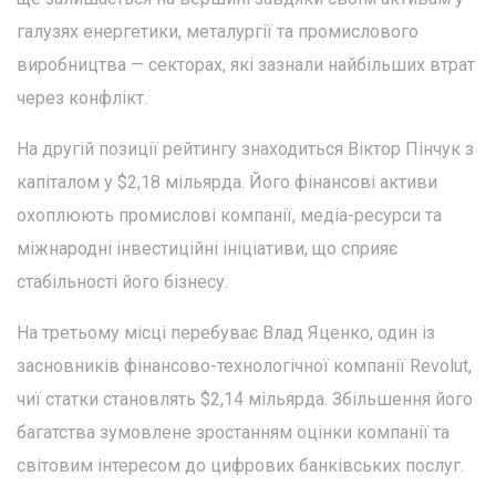
галузях енергетики, металургії та промислового
виробництва — секторах, які зазнали найбільших втрат
через конфлікт.
На другій позиції рейтингу знаходиться Віктор Пінчук з
капіталом у $2,18 мільярда. Його фінансові активи
охоплюють промислові компанії, медіа-ресурси та
міжнародні інвестиційні ініціативи, що сприяє
стабільності його бізнесу.
На третьому місці перебуває Влад Яценко, один із
засновників фінансово-технологічної компанії Revolut,
чиї статки становлять $2,14 мільярда. Збільшення його
багатства зумовлене зростанням оцінки компанії та
світовим інтересом до цифрових банківських послуг.