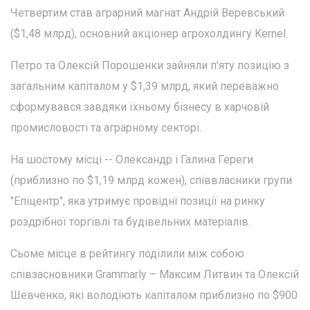
Четвертим став аграрний магнат Андрій Веревський
($1,48 млрд), основний акціонер агрохолдингу Kernel.
Петро та Олексій Порошенки зайняли п'яту позицію з
загальним капіталом у $1,39 млрд, який переважно
сформувався завдяки їхньому бізнесу в харчовій
промисловості та аграрному секторі.
На шостому місці -- Олександр і Галина Гереги
(приблизно по $1,19 млрд кожен), співвласники групи
"Епіцентр", яка утримує провідні позиції на ринку
роздрібної торгівлі та будівельних матеріалів.
Сьоме місце в рейтингу поділили між собою
співзасновники Grammarly – Максим Литвин та Олексій
Шевченко, які володіють капіталом приблизно по $900