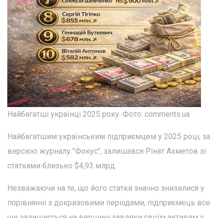
Найбагатші українці 2025 року. Фото: comments.ua
Найбагатшим українським підприємцем у 2025 році, за
версією журналу "Фокус", залишався Рінат Ахметов зі
статками близько $4,93 млрд.
Незважаючи на те, що його статки значно знизилися у
порівнянні з докризовими періодами, підприємець все
ще залишається на вершині завдяки своїм активам у