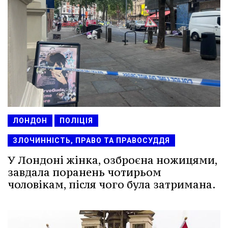
ЛОНДОН
ПОЛІЦІЯ
ЗЛОЧИННІСТЬ, ПРАВО ТА ПРАВОСУДДЯ
У Лондоні жінка, озброєна ножицями,
завдала поранень чотирьом
чоловікам, після чого була затримана.