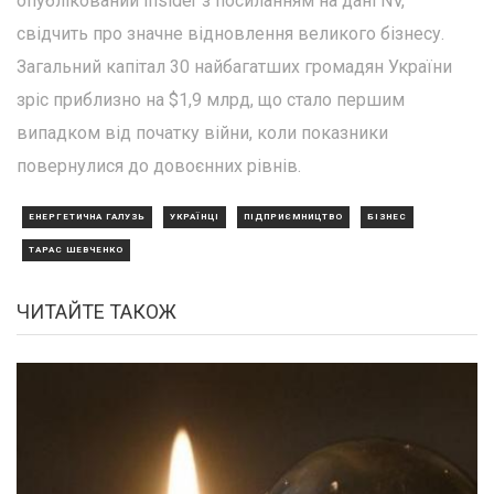
опублікований Insider з посиланням на дані NV,
свідчить про значне відновлення великого бізнесу.
Загальний капітал 30 найбагатших громадян України
зріс приблизно на $1,9 млрд, що стало першим
випадком від початку війни, коли показники
повернулися до довоєнних рівнів.
ЕНЕРГЕТИЧНА ГАЛУЗЬ
УКРАЇНЦІ
ПІДПРИЄМНИЦТВО
БІЗНЕС
ТАРАС ШЕВЧЕНКО
ЧИТАЙТЕ ТАКОЖ