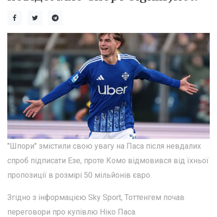
"Шпори" змістили свою увагу на Паса після невдалих
спроб підписати Езе, проте Комо відмовився від їхньої
пропозиції в розмірі 50 мільйонів євро.
Згідно з інформацією Sky Sport, Тоттенгем почав
переговори про купівлю Ніко Паса.