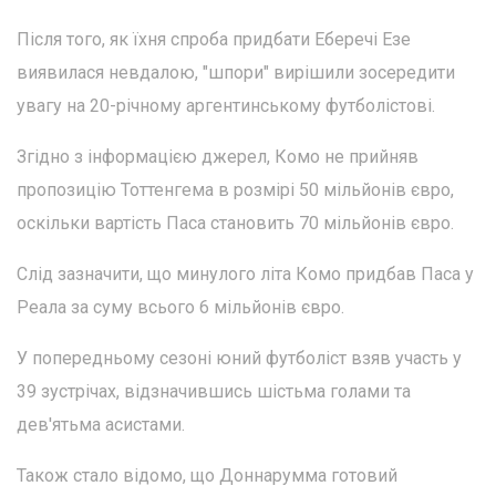
Після того, як їхня спроба придбати Еберечі Езе
виявилася невдалою, "шпори" вирішили зосередити
увагу на 20-річному аргентинському футболістові.
Згідно з інформацією джерел, Комо не прийняв
пропозицію Тоттенгема в розмірі 50 мільйонів євро,
оскільки вартість Паса становить 70 мільйонів євро.
Слід зазначити, що минулого літа Комо придбав Паса у
Реала за суму всього 6 мільйонів євро.
У попередньому сезоні юний футболіст взяв участь у
39 зустрічах, відзначившись шістьма голами та
дев'ятьма асистами.
Також стало відомо, що Доннарумма готовий