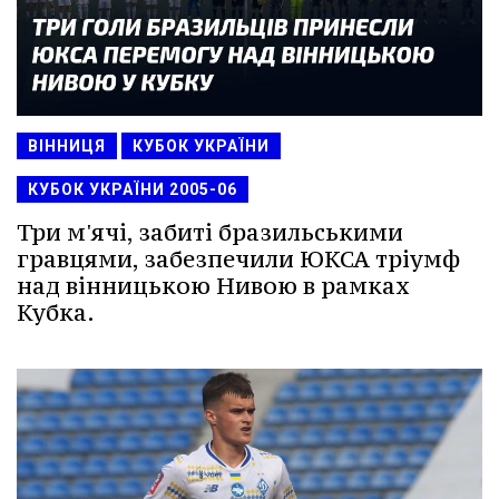
ВІННИЦЯ
КУБОК УКРАЇНИ
КУБОК УКРАЇНИ 2005-06
Три м'ячі, забиті бразильськими
гравцями, забезпечили ЮКСА тріумф
над вінницькою Нивою в рамках
Кубка.