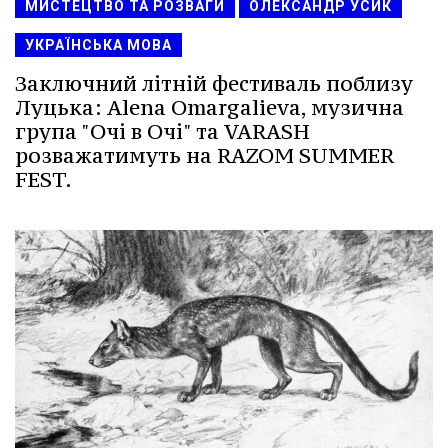
МИСТЕЦТВО ТА РОЗВАГИ
ОЛЕКСАНДР УСИК
УКРАЇНСЬКА МОВА
Заключний літній фестиваль поблизу
Луцька: Alena Omargalieva, музична
група "Очі в Очі" та VARASH
розважатимуть на RAZOM SUMMER
FEST.