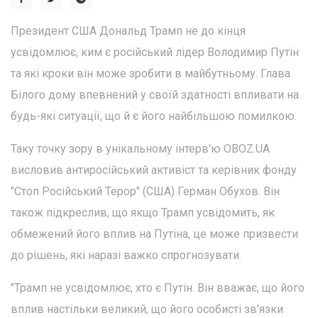
Президент США Дональд Трамп не до кінця
усвідомлює, ким є російський лідер Володимир Путін
та які кроки він може зробити в майбутньому. Глава
Білого дому впевнений у своїй здатності впливати на
будь-які ситуації, що й є його найбільшою помилкою.
Таку точку зору в унікальному інтерв'ю OBOZ.UA
висловив антиросійський активіст та керівник фонду
"Стоп Російський Терор" (США) Герман Обухов. Він
також підкреслив, що якщо Трамп усвідомить, як
обмежений його вплив на Путіна, це може призвести
до рішень, які наразі важко спрогнозувати.
"Трамп не усвідомлює, хто є Путін. Він вважає, що його
вплив настільки великий, що його особисті зв'язки