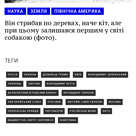
НАУКА
ЗЕМЛЯ
ПІВНІЧНА АМЕРИКА
Він стрибав по деревах, наче кіт, але
при цьому залишався першим у світі
собакою (фото).
ТЕГИ
РОСІЯ
УКРАЇНА
ДОНАЛЬД ТРАМП
КИЇВ
ВОЛОДИМИР ЗЕЛЕНСЬКИЙ
УКРАЇНЦІ
ЄВРОПА
ВОЛОДИМИР ПУТІН
БЕЗПІЛОТНИЙ ЛІТАЛЬНИЙ АПАРАТ
ПРЕЗИДЕНТ УКРАЇНИ
ЄВРОПЕЙСЬКИЙ СОЮЗ
РОСІЯНИ
ЗБРОЙНІ СИЛИ УКРАЇНИ
МОСКВА
УКРАЇНСЬКА ПРАВДА
УКРІНФОРМ
РОСІЙСЬКА МОВА
НАТО
ВАШИНГТОН, ОКРУГ КОЛУМБІЯ
НІМЕЧЧИНА