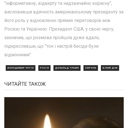
"інформативну, відверту та надзвичайно корисну",
висловивши вдячність американському президенту за
його роль у відновленні прямих переговорів між
Росією та Україною. Президент США, у свою чергу,
зазначив, що розмова пройшла дуже вдало,
підкресливши, що "тон і настрій бесіди були
відмінними".
ВОЛОДИМИР ПУТІН
РОСІЯ
ДОНАЛЬД ТРАМП
ЄВРОПА
БІЛИЙ ДІМ
ЧИТАЙТЕ ТАКОЖ