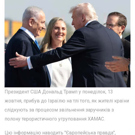
Президент США Дональд Трамп у понеділок, 13
жовтня, прибув до Ізраїлю на тлі того, як жителі країни
слідкують за процесом звільнення заручників з
полону терористичного угруповання ХАМАС.
Цю інформацію наводить "Європейська правда",