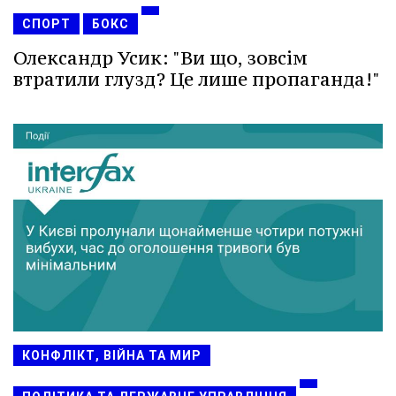
СПОРТ
БОКС
Олександр Усик: "Ви що, зовсім
втратили глузд? Це лише пропаганда!"
КОНФЛІКТ, ВІЙНА ТА МИР