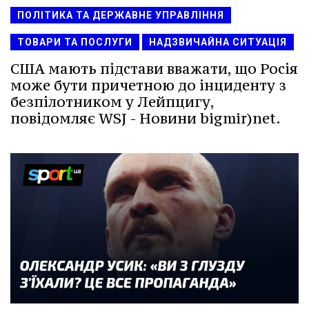
ПОЛІТИКА ТА ДЕРЖАВНЕ УПРАВЛІННЯ
ТОВАРИ ТА ПОСЛУГИ
НАДЗВИЧАЙНА СИТУАЦІЯ
США мають підстави вважати, що Росія
може бути причетною до інциденту з
безпілотником у Лейпцигу,
повідомляє WSJ - Новини bigmir)net.