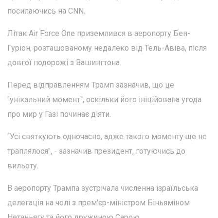
посилаючись на CNN.
Літак Air Force One приземлився в аеропорту Бен-
Гуріон, розташованому недалеко від Тель-Авіва, після
довгої подорожі з Вашингтона.
Перед відправленням Трамп зазначив, що це
"унікальний момент", оскільки його ініційована угода
про мир у Газі починає діяти.
"Усі святкують одночасно, адже такого моменту ще не
траплялося", - зазначив президент, готуючись до
вильоту.
В аеропорту Трампа зустрічала численна ізраїльська
делегація на чолі з прем'єр-міністром Біньяміном
Нетаньягу та його дружиною Сарою.