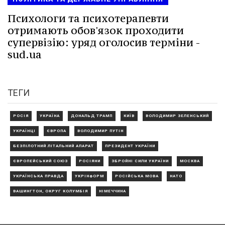
Психологи та психотерапевти
отримають обов'язок проходити
супервізію: уряд оголосив терміни -
sud.ua
ТЕГИ
РОСІЯ
УКРАЇНА
ДОНАЛЬД ТРАМП
КИЇВ
ВОЛОДИМИР ЗЕЛЕНСЬКИЙ
УКРАЇНЦІ
ЄВРОПА
ВОЛОДИМИР ПУТІН
БЕЗПІЛОТНИЙ ЛІТАЛЬНИЙ АПАРАТ
ПРЕЗИДЕНТ УКРАЇНИ
ЄВРОПЕЙСЬКИЙ СОЮЗ
РОСІЯНИ
ЗБРОЙНІ СИЛИ УКРАЇНИ
МОСКВА
УКРАЇНСЬКА ПРАВДА
УКРІНФОРМ
РОСІЙСЬКА МОВА
НАТО
ВАШИНГТОН, ОКРУГ КОЛУМБІЯ
НІМЕЧЧИНА