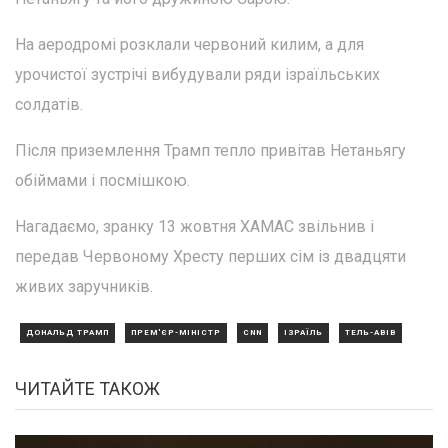
На аеродромі розклали червоний килим, а для
урочистої зустрічі вибудували ряди ізраїльських
солдатів.
Після приземлення Трамп тепло привітав Нетаньягу
обіймами і посмішкою.
Нагадаємо, зранку 13 жовтня ХАМАС звільнив і
передав Червоному Хресту перших сім із двадцяти
живих заручників.
ДОНАЛЬД ТРАМП
ПРЕМ'ЄР-МІНІСТР
CNN
ІЗРАЇЛЬ
ТЕЛЬ-АВІВ
ЧИТАЙТЕ ТАКОЖ