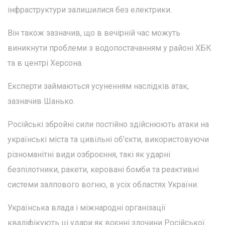
інфраструктури залишилися без електрики.
Він також зазначив, що в вечірній час можуть
виникнути проблеми з водопостачанням у районі ХБК
та в центрі Херсона.
Експерти займаються усуненням наслідків атак,
зазначив Шанько.
Російські збройні сили постійно здійснюють атаки на
українські міста та цивільні об'єкти, використовуючи
різноманітні види озброєння, такі як ударні
безпілотники, ракети, керовані бомби та реактивні
системи залпового вогню, в усіх областях України.
Українська влада і міжнародні організації
кваліфікують ці удари як воєнні злочини Російської