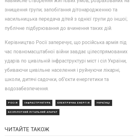
навмисне створення життєвих умов, розрахованих на
знищення групи; запобігання дітонародженню та
насильницька передача дітей з однієї групи до іншої;
публічне підбурювання до вчинення таких дій.
Керівництво Росії заперечує, що російська армія під
час повномасштабної війни завдає цілеспрямованих
ударів по цивільній інфраструктурі міст і сіл України,
убиваючи цивільне населення і руйнуючи лікарні,
школи, дитячі садочки, об'єкти енергетики та
водозабезпечення.
РОСІЯ
ІНФРАСТРУКТУРА
ЕЛЕКТРИЧНА ЕНЕРГІЯ
УКРАЇНЦІ
БЕЗПІЛОТНИЙ ЛІТАЛЬНИЙ АПАРАТ
ЧИТАЙТЕ ТАКОЖ