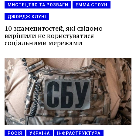
МИСТЕЦТВО ТА РОЗВАГИ
ЕММА СТОУН
ДЖОРДЖ КЛУНІ
10 знаменитостей, які свідомо
вирішили не користуватися
соціальними мережами
РОСІЯ
УКРАЇНА
ІНФРАСТРУКТУРА