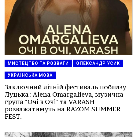
МИСТЕЦТВО ТА РОЗВАГИ
ОЛЕКСАНДР УСИК
УКРАЇНСЬКА МОВА
Заключний літній фестиваль поблизу
Луцька: Alena Omargalieva, музична
група "Очі в Очі" та VARASH
розважатимуть на RAZOM SUMMER
FEST.