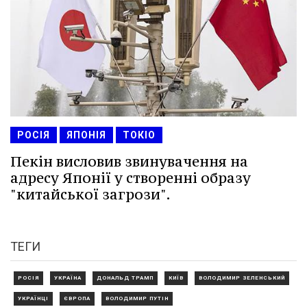
РОСІЯ
ЯПОНІЯ
ТОКІО
Пекін висловив звинувачення на
адресу Японії у створенні образу
"китайської загрози".
ТЕГИ
РОСІЯ
УКРАЇНА
ДОНАЛЬД ТРАМП
КИЇВ
ВОЛОДИМИР ЗЕЛЕНСЬКИЙ
УКРАЇНЦІ
ЄВРОПА
ВОЛОДИМИР ПУТІН