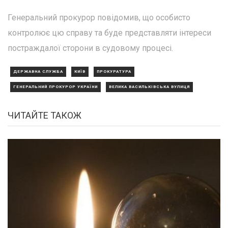
Генеральний прокурор повідомив, що особисто
контролює цю справу та буде представляти інтереси
постраждалої сторони в судовому процесі.
ДЕРЖАВНА СЛУЖБА
КИЇВ
ПРОКУРАТУРА
ГЕНЕРАЛЬНИЙ ПРОКУРОР УКРАЇНИ
ВЕЛИКА ВАСИЛЬКІВСЬКА ВУЛИЦЯ
ЧИТАЙТЕ ТАКОЖ