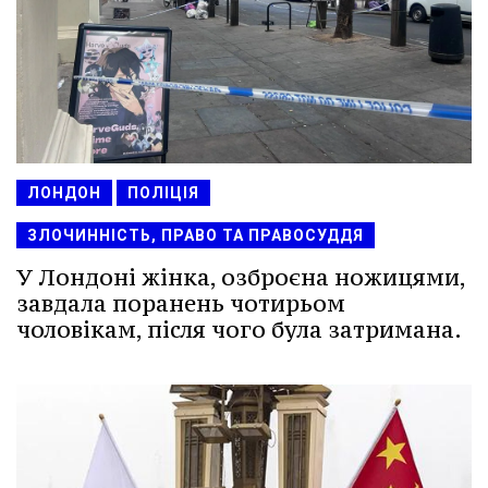
ЛОНДОН
ПОЛІЦІЯ
ЗЛОЧИННІСТЬ, ПРАВО ТА ПРАВОСУДДЯ
У Лондоні жінка, озброєна ножицями,
завдала поранень чотирьом
чоловікам, після чого була затримана.