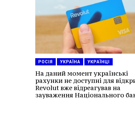
РОСІЯ
УКРАЇНА
УКРАЇНЦІ
На даний момент українські
рахунки не доступні для відкр
Revolut вже відреагував на
зауваження Національного ба