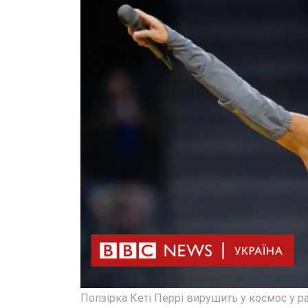
Попзірка Кеті Перрі вирушить у космос у р