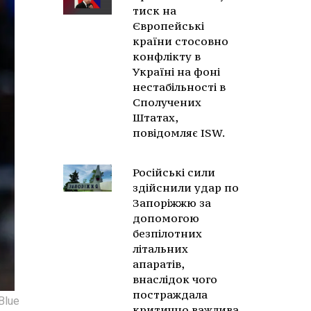
тиск на
Європейські
країни стосовно
конфлікту в
Україні на фоні
нестабільності в
Сполучених
Штатах,
повідомляє ISW.
Російські сили
здійснили удар по
Запоріжжю за
допомогою
безпілотних
літальних
апаратів,
внаслідок чого
постраждала
Blue
критично важлива