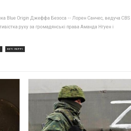
а Blue Origin Джеффа Безоса -- Лорен Санчес, ведуча CBS
тивістка руху за громадянські права Аманда Нгуен і
Р
КЕТІ ПЕРРІ