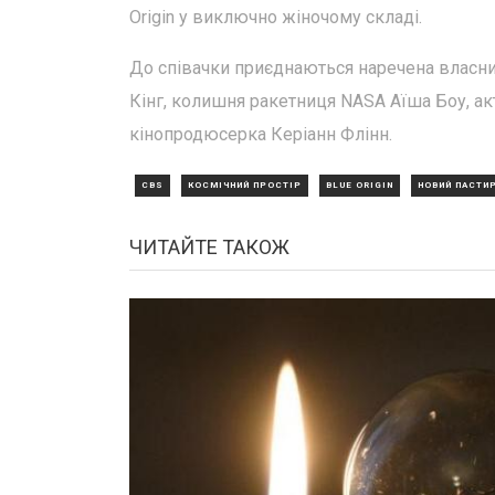
Origin у виключно жіночому складі.
До співачки приєднаються наречена власник
Кінг, колишня ракетниця NASA Аїша Боу, ак
кінопродюсерка Керіанн Флінн.
CBS
КОСМІЧНИЙ ПРОСТІР
BLUE ORIGIN
НОВИЙ ПАСТИ
ЧИТАЙТЕ ТАКОЖ