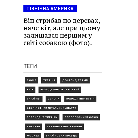
ПІВНІЧНА АМЕРИКА
Він стрибав по деревах,
наче кіт, але при цьому
залишався першим у
світі собакою (фото).
ТЕГИ
РОСІЯ
УКРАЇНА
ДОНАЛЬД ТРАМП
КИЇВ
ВОЛОДИМИР ЗЕЛЕНСЬКИЙ
УКРАЇНЦІ
ЄВРОПА
ВОЛОДИМИР ПУТІН
БЕЗПІЛОТНИЙ ЛІТАЛЬНИЙ АПАРАТ
ПРЕЗИДЕНТ УКРАЇНИ
ЄВРОПЕЙСЬКИЙ СОЮЗ
РОСІЯНИ
ЗБРОЙНІ СИЛИ УКРАЇНИ
МОСКВА
УКРАЇНСЬКА ПРАВДА