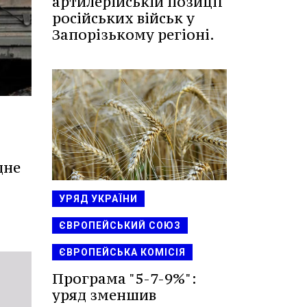
артилерійській позиції
російських військ у
Запорізькому регіоні.
дне
УРЯД УКРАЇНИ
ЄВРОПЕЙСЬКИЙ СОЮЗ
ЄВРОПЕЙСЬКА КОМІСІЯ
Програма "5-7-9%":
уряд зменшив