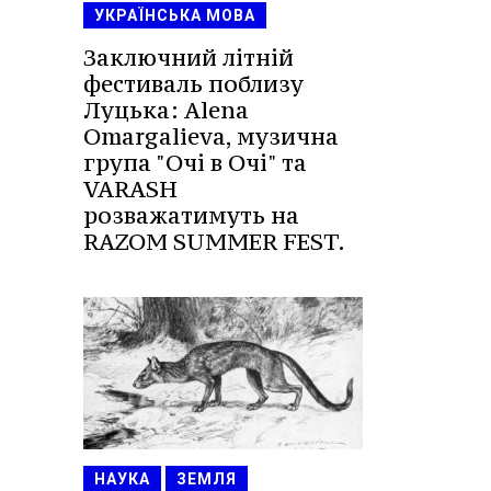
УКРАЇНСЬКА МОВА
Заключний літній
фестиваль поблизу
Луцька: Alena
Omargalieva, музична
група "Очі в Очі" та
VARASH
розважатимуть на
RAZOM SUMMER FEST.
НАУКА
ЗЕМЛЯ