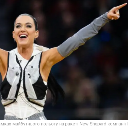
амках майбутнього польоту на ракеті New Shepard компанії 