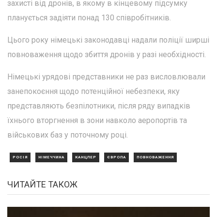
захисті від дронів, в якому в кінцевому підсумку
планується задіяти понад 130 співробітників.
Цього року німецькі законодавці надали поліції ширші
повноваження щодо збиття дронів у разі необхідності.
Німецькі урядові представники не раз висловлювали
занепокоєння щодо потенційної небезпеки, яку
представляють безпілотники, після ряду випадків
їхнього вторгнення в зони навколо аеропортів та
військових баз у поточному році.
РОСІЯ
НІМЕЧЧИНА
КАНЦЛЕР
ЄВРОПА
ПОВНОВАЖЕННЯ
ЧИТАЙТЕ ТАКОЖ