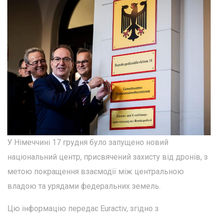
У Німеччині 17 грудня було запущено новий
національний центр, присвячений захисту від дронів, з
метою покращення взаємодії між центральною
владою та урядами федеральних земель.
Цю інформацію передає Euractiv, згідно з