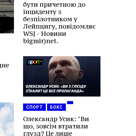
бути причетною до
інциденту з
безпілотником у
Лейпцигу, повідомляє
WSJ - Новини
bigmir)net.
дне
СПОРТ
БОКС
Олександр Усик: "Ви
що, зовсім втратили
глузд? Це лише