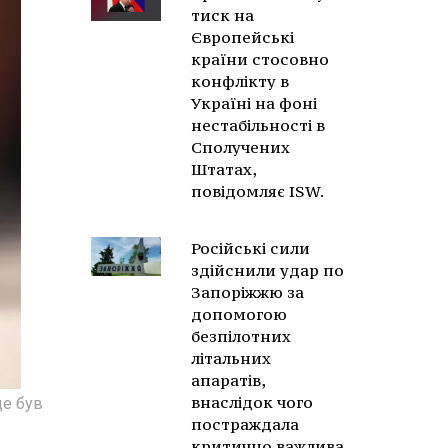
тиск на
Європейські
країни стосовно
конфлікту в
Україні на фоні
нестабільності в
Сполучених
Штатах,
повідомляє ISW.
Російські сили
здійснили удар по
Запоріжжю за
допомогою
безпілотних
літальних
апаратів,
внаслідок чого
це був
постраждала
критично важлива