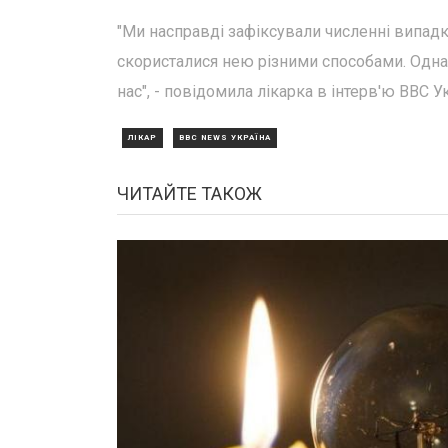
"Ми насправді зафіксували численні випадк
скористалися нею різними способами. Одна
нас", - повідомила лікарка в інтерв'ю ВВС Ук
ЛІКАР
BBC NEWS УКРАЇНА
ЧИТАЙТЕ ТАКОЖ