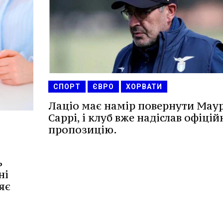
СПОРТ
ЄВРО
ХОРВАТИ
Лаціо має намір повернути Маур
Саррі, і клуб вже надіслав офіцій
пропозицію.
ь
ні
яє