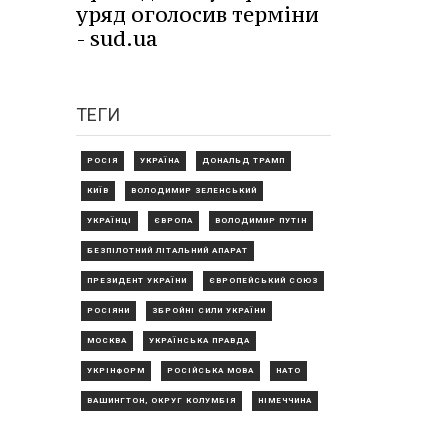
уряд оголосив терміни
- sud.ua
ТЕГИ
РОСІЯ
УКРАЇНА
ДОНАЛЬД ТРАМП
КИЇВ
ВОЛОДИМИР ЗЕЛЕНСЬКИЙ
УКРАЇНЦІ
ЄВРОПА
ВОЛОДИМИР ПУТІН
БЕЗПІЛОТНИЙ ЛІТАЛЬНИЙ АПАРАТ
ПРЕЗИДЕНТ УКРАЇНИ
ЄВРОПЕЙСЬКИЙ СОЮЗ
РОСІЯНИ
ЗБРОЙНІ СИЛИ УКРАЇНИ
МОСКВА
УКРАЇНСЬКА ПРАВДА
УКРІНФОРМ
РОСІЙСЬКА МОВА
НАТО
ВАШИНГТОН, ОКРУГ КОЛУМБІЯ
НІМЕЧЧИНА