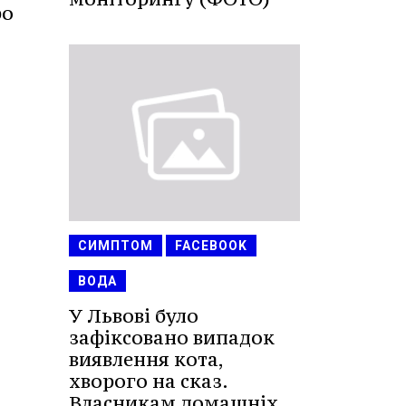
ро
СИМПТОМ
FACEBOOK
ВОДА
У Львові було
зафіксовано випадок
виявлення кота,
хворого на сказ.
Власникам домашніх