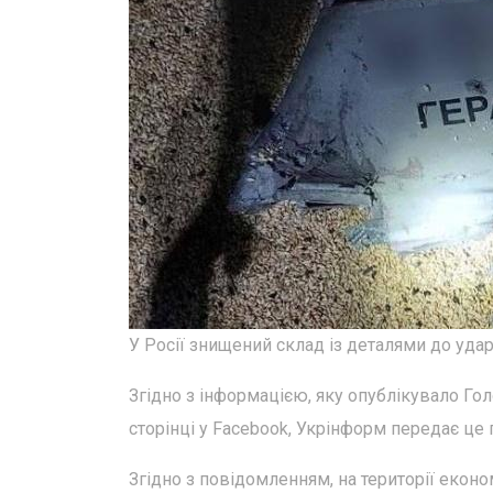
У Росії знищений склад із деталями до удар
Згідно з інформацією, яку опублікувало Го
сторінці у Facebook, Укрінформ передає це
Згідно з повідомленням, на території економ