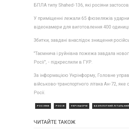
БПЛА типу Shahed-136, які росіяни застосов
У приміщенні лежали 65 фюзеляжів ударних д
відеокамери для виготовлення 400 одиниць 
Збитки, завдані внаслідок знищення російс
"Таємнича і руйнівна пожежа завдала ново
Росії", - підкреслили в ГУР.
За інформацією Укрінформу, Головне упра
військово-транспортного літака Ан-72, яке 
Росії.
РОСІЯНИ
РОСІЯ
УКРІНФОРМ
БЕЗПІЛОТНИЙ ЛІТАЛЬНИЙ
ЧИТАЙТЕ ТАКОЖ