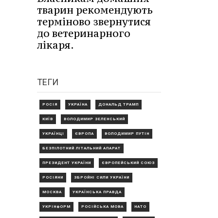
тварин рекомендують
терміново звернутися
до ветеринарного
лікаря.
ТЕГИ
РОСІЯ
УКРАЇНА
ДОНАЛЬД ТРАМП
КИЇВ
ВОЛОДИМИР ЗЕЛЕНСЬКИЙ
УКРАЇНЦІ
ЄВРОПА
ВОЛОДИМИР ПУТІН
БЕЗПІЛОТНИЙ ЛІТАЛЬНИЙ АПАРАТ
ПРЕЗИДЕНТ УКРАЇНИ
ЄВРОПЕЙСЬКИЙ СОЮЗ
РОСІЯНИ
ЗБРОЙНІ СИЛИ УКРАЇНИ
МОСКВА
УКРАЇНСЬКА ПРАВДА
УКРІНФОРМ
РОСІЙСЬКА МОВА
НАТО