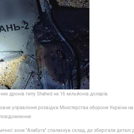
них дронів типу Shahed на 16 мільйонів доларів.
ловне управління розвідки Міністерства оборони України на
 повідомлення.
ічної зони "Алабуга" спалахнув склад, де зберігали деталі 