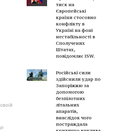
тиск на
Європейські
країни стосовно
конфлікту в
Україні на фоні
нестабільності в
Сполучених
Штатах,
повідомляє ISW.
Російські сили
здійснили удар по
Запоріжжю за
допомогою
безпілотних
літальних
 своїй
апаратів,
внаслідок чого
постраждала
до
критично важлива