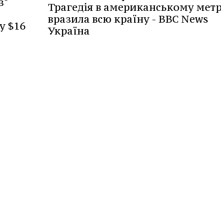
з"
Трагедія в американському мет
вразила всю країну - BBC News
у $16
Україна