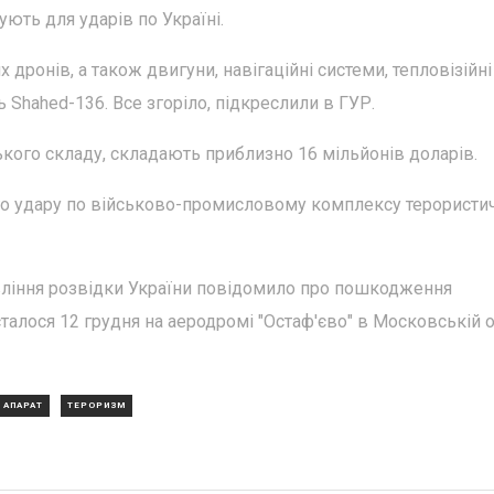
ують для ударів по Україні.
ронів, а також двигуни, навігаційні системи, тепловізійні
Shahed-136. Все згоріло, підкреслили в ГУР.
ького складу, складають приблизно 16 мільйонів доларів.
го удару по військово-промисловому комплексу терористи
вління розвідки України повідомило про пошкодження
сталося 12 грудня на аеродромі "Остаф'єво" в Московській о
 АПАРАТ
ТЕРОРИЗМ