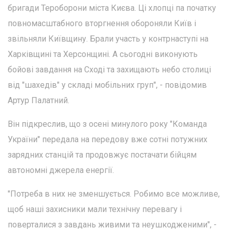
бригади Тероборони міста Києва. Ці хлопці па початку
повномасштабного вторгнення обороняли Київ і
звільняли Київщину. Брали участь у контрнаступі на
Харківщині та Херсонщині. А сьогодні виконують
бойові завдання на Сході та захищають небо столиці
від "шахедів" у складі мобільних груп", - повідомив
Артур Палатний.
Він підкреслив, що з осені минулого року "Команда
України" передала на передову вже сотні потужних
зарядних станцій та продовжує постачати бійцям
автономні джерела енергії.
"Потреба в них не зменшується. Робимо все можливе,
щоб наші захисники мали технічну перевагу і
поверталися з завдань живими та неушкодженими", -