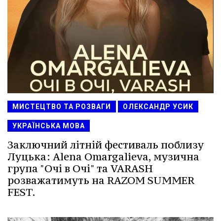
МИСТЕЦТВО ТА РОЗВАГИ
ОЛЕКСАНДР УСИК
УКРАЇНСЬКА МОВА
Заключний літній фестиваль поблизу
Луцька: Alena Omargalieva, музична
група "Очі в Очі" та VARASH
розважатимуть на RAZOM SUMMER
FEST.