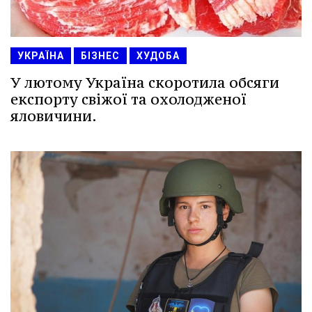
УКРАЇНА
БІЗНЕС
ХУДОБА
У лютому Україна скоротила обсяги
експорту свіжої та охолодженої
яловичини.