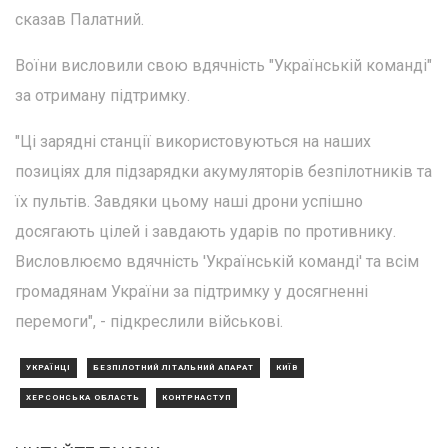
сказав Палатний.
Воїни висловили свою вдячність "Українській команді"
за отриману підтримку.
"Ці зарядні станції використовуються на наших
позиціях для підзарядки акумуляторів безпілотників та
їх пультів. Завдяки цьому наші дрони успішно
досягають цілей і завдають ударів по противнику.
Висловлюємо вдячність 'Українській команді' та всім
громадянам України за підтримку у досягненні
перемоги", - підкреслили військові.
УКРАЇНЦІ
БЕЗПІЛОТНИЙ ЛІТАЛЬНИЙ АПАРАТ
КИЇВ
ХЕРСОНСЬКА ОБЛАСТЬ
КОНТРНАСТУП