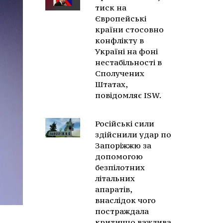
тиск на
Європейські
країни стосовно
конфлікту в
Україні на фоні
нестабільності в
Сполучених
Штатах,
повідомляє ISW.
Російські сили
здійснили удар по
Запоріжжю за
допомогою
безпілотних
літальних
апаратів,
внаслідок чого
постраждала
критично важлива