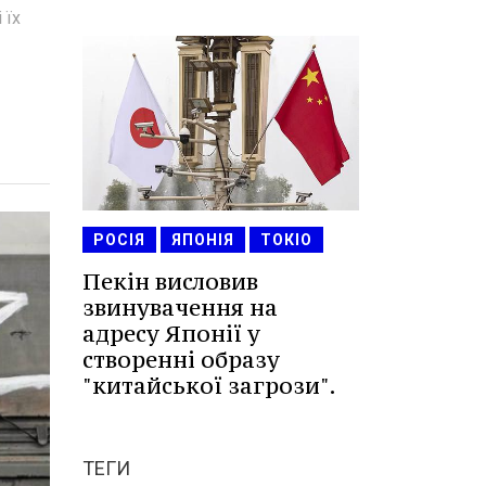
 їх
РОСІЯ
ЯПОНІЯ
ТОКІО
Пекін висловив
звинувачення на
адресу Японії у
створенні образу
"китайської загрози".
ТЕГИ