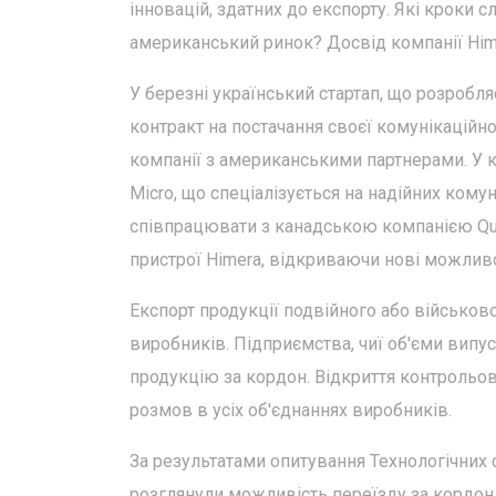
інновацій, здатних до експорту. Які кроки с
американський ринок? Досвід компанії Him
У березні український стартап, що розробляє
контракт на постачання своєї комунікаційн
компанії з американськими партнерами. У кв
Micro, що спеціалізується на надійних кому
співпрацювати з канадською компанією Qua
пристрої Himera, відкриваючи нові можливо
Експорт продукції подвійного або військов
виробників. Підприємства, чиї об'єми вип
продукцію за кордон. Відкриття контрольов
розмов в усіх об'єднаннях виробників.
За результатами опитування Технологічних 
розглянули можливість переїзду за кордон.