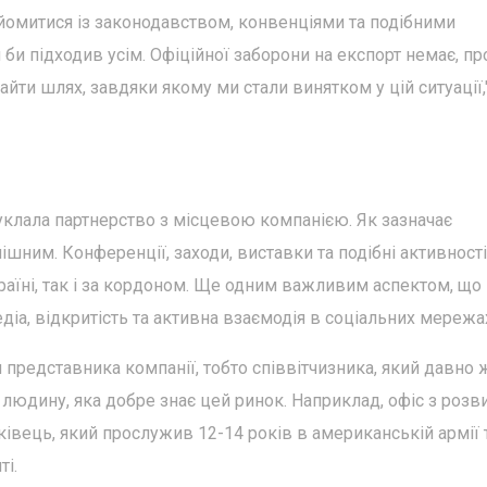
омитися із законодавством, конвенціями та подібними
 би підходив усім. Офіційної заборони на експорт немає, пр
ти шлях, завдяки якому ми стали винятком у цій ситуації,"
уклала партнерство з місцевою компанією. Як зазначає
шним. Конференції, заходи, виставки та подібні активності
аїні, так і за кордоном. Ще одним важливим аспектом, що
едіа, відкритість та активна взаємодія в соціальних мережа
 представника компанії, тобто співвітчизника, який давно
людину, яка добре знає цей ринок. Наприклад, офіс з розв
ківець, який прослужив 12-14 років в американській армії 
ті.