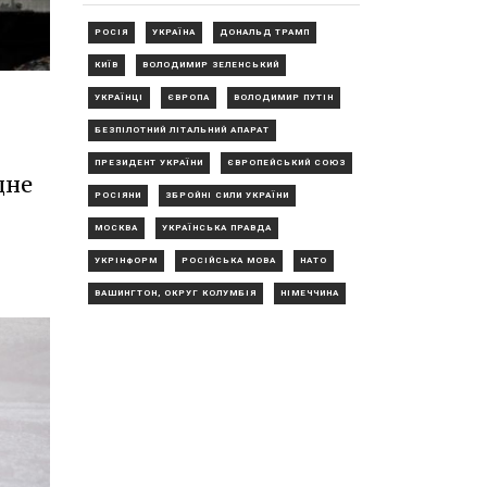
РОСІЯ
УКРАЇНА
ДОНАЛЬД ТРАМП
КИЇВ
ВОЛОДИМИР ЗЕЛЕНСЬКИЙ
УКРАЇНЦІ
ЄВРОПА
ВОЛОДИМИР ПУТІН
БЕЗПІЛОТНИЙ ЛІТАЛЬНИЙ АПАРАТ
ПРЕЗИДЕНТ УКРАЇНИ
ЄВРОПЕЙСЬКИЙ СОЮЗ
дне
РОСІЯНИ
ЗБРОЙНІ СИЛИ УКРАЇНИ
МОСКВА
УКРАЇНСЬКА ПРАВДА
УКРІНФОРМ
РОСІЙСЬКА МОВА
НАТО
ВАШИНГТОН, ОКРУГ КОЛУМБІЯ
НІМЕЧЧИНА