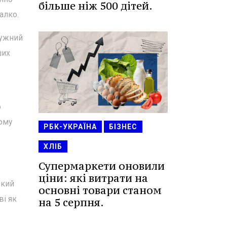
більше ніж 500 дітей.
алко.
тужний
ших
о
ному
РБК-УКРАЇНА
БІЗНЕС
ХЛІБ
Супермаркети оновили
ціни: які витрати на
ький
основні товари станом
ві як
на 5 серпня.