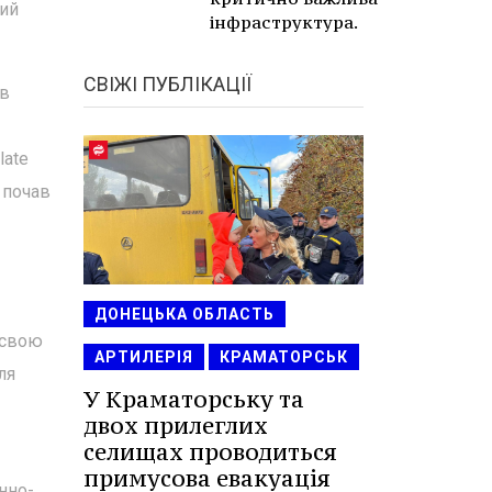
ний
інфраструктура.
СВІЖІ ПУБЛІКАЦІЇ
ав
late
 почав
ДОНЕЦЬКА ОБЛАСТЬ
 свою
АРТИЛЕРІЯ
КРАМАТОРСЬК
ля
У Краматорську та
двох прилеглих
селищах проводиться
примусова евакуація
нно-