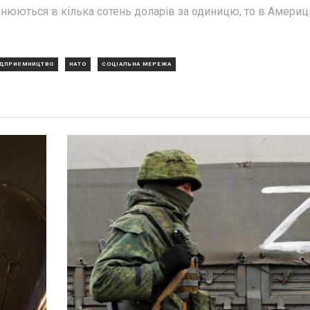
інюються в кілька сотень доларів за одиницю, то в Америці
ІДПРИЄМНИЦТВО
НАТО
СОЦІАЛЬНА МЕРЕЖА