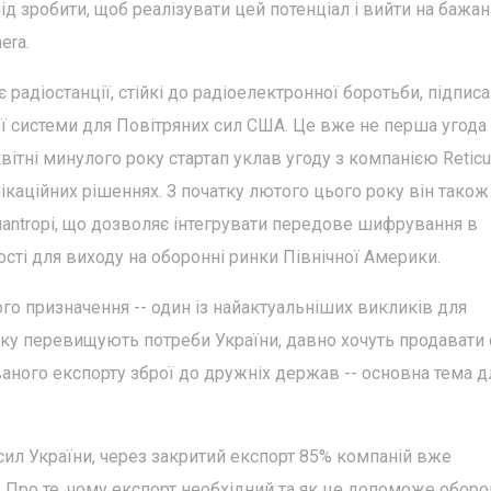
лід зробити, щоб реалізувати цей потенціал і вийти на бажа
era.
 радіостанції, стійкі до радіоелектронної боротьби, підпис
ої системи для Повітряних сил США. Це вже не перша угода
ітні минулого року стартап уклав угоду з компанією Reticu
нікаційних рішеннях. З початку лютого цього року він також
ntropi, що дозволяє інтегрувати передове шифрування в
сті для виходу на оборонні ринки Північної Америки.
ого призначення -- один із найактуальніших викликів для
уску перевищують потреби України, давно хочуть продавати
аного експорту зброї до дружніх держав -- основна тема д
сил України, через закритий експорт 85% компаній вже
 Про те, чому експорт необхідний та як це допоможе оборо