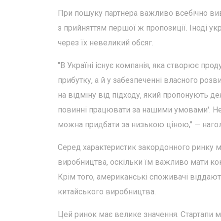
При пошуку партнера важливо всебічно вив
з прийняттям першої ж пропозиції. Іноді у
через їх невеликий обсяг.
"В Україні існує компанія, яка створює прод
прибутку, а й у забезпеченні власного ро
на відміну від підходу, який пропонують дея
повинні працювати за нашими умовами'. Не
можна придбати за низькою ціною," — наго
Серед характеристик закордонного ринку м
виробництва, оскільки їм важливо мати кон
Крім того, американські споживачі віддаю
китайського виробництва.
Цей ринок має велике значення. Стартапи