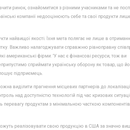
чити ринок, ознайомитися з різними учасниками та не пос
країнські компанії недооцінюють себе та свої продукти лиш
укти найвищої якості. Їхня мета полягає не лише в отриманн
звитку. Важливо налагоджувати справжню рівноправну спів
кі американські фірми: 'У нас є фінансові ресурси, тож ви
припустимо сприймати українську оборону як товар, що йо
лошує підприємець.
ожна виділити прагнення місцевих партнерів до локалізаці
троль над доступністю технологій під час кризових ситуаці
ть перевагу продуктам з мінімальною часткою компонентів
 можуть реалізовувати свою продукцію в США за значно в