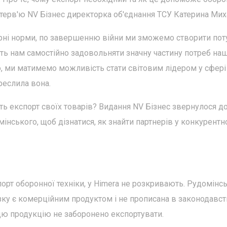
терв'ю NV Бізнес директорка об'єднання ТСУ Катерина Мих
рні норми, по завершенню війни ми зможемо створити по
ь нам самостійно задовольняти значну частину потреб на
го, ми матимемо можливість стати світовим лідером у сфері
реслила вона.
ь експорт своїх товарів? Видання NV Бізнес звернулося д
інського, щоб дізнатися, як знайти партнерів у конкурент
порт оборонної техніки, у Himera не розкривають. Рудомінс
зку є комерційним продуктом і не прописана в законодавст
 цю продукцію не заборонено експортувати.