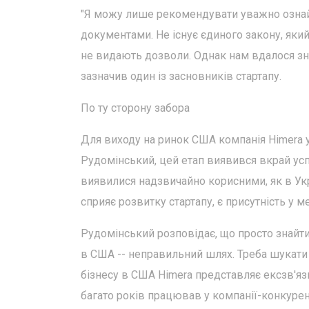
"Я можу лише рекомендувати уважно ознай
документами. Не існує єдиного закону, який
не видають дозволи. Однак нам вдалося знай
зазначив один із засновників стартапу.
По ту сторону забора
Для виходу на ринок США компанія Himera 
Рудомінський, цей етап виявився вкрай успі
виявилися надзвичайно корисними, як в Укр
сприяє розвитку стартапу, є присутність у м
Рудомінський розповідає, що просто знайти
в США -- неправильний шлях. Треба шукати 
бізнесу в США Himera представляє ексзв'яз
багато років працював у компанії-конкурен