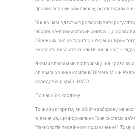
промисловому комплексу, розповідала в ін
"Якщо нам вдасться реформувати регулято
оборонно-промисловий сектор. Це дозволит
збройних сил на території України. Крім то
експорту високотехнологічної зброї," – підк
Якими способами підприємці нині реалізуют
співзасновника компанії Himera Міши Рудом
середовищі країн НАТО.
По наш бік кордону
Точний алгоритм, як обійти заборону на екс
відзначив, що формально їхня система зв'я
"технологія подвійного призначення". Тому