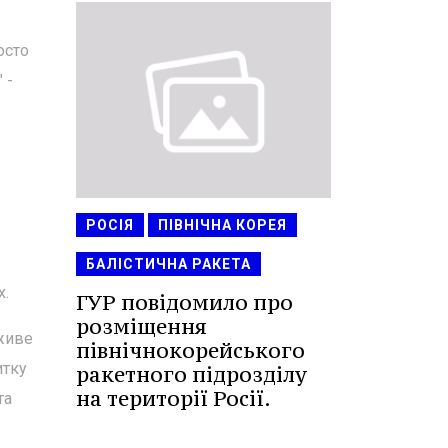
осто
 -
РОСІЯ
ПІВНІЧНА КОРЕЯ
БАЛІСТИЧНА РАКЕТА
х.
ГУР повідомило про
розміщення
 живе
північнокорейського
итку
ракетного підрозділу
на території Росії.
та