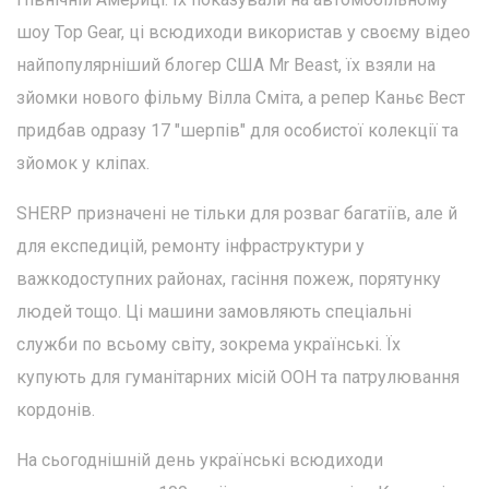
шоу Top Gear, ці всюдиходи використав у своєму відео
найпопулярніший блогер США Mr Beast, їх взяли на
зйомки нового фільму Вілла Сміта, а репер Каньє Вест
придбав одразу 17 "шерпів" для особистої колекції та
зйомок у кліпах.
SHERP призначені не тільки для розваг багатіїв, але й
для експедицій, ремонту інфраструктури у
важкодоступних районах, гасіння пожеж, порятунку
людей тощо. Ці машини замовляють спеціальні
служби по всьому світу, зокрема українські. Їх
купують для гуманітарних місій ООН та патрулювання
кордонів.
На сьогоднішній день українські всюдиходи