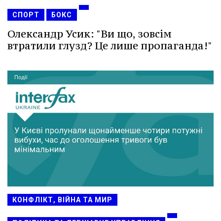
СПОРТ
БОКС
Олександр Усик: "Ви що, зовсім
втратили глузд? Це лише пропаганда!"
КОНФЛІКТ, ВІЙНА ТА МИР