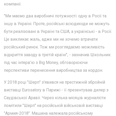
компанії.
"Ми маємо два виробничі потужності: одну в Росії та
іншу в Україні. Проте, російські всюдиходи не можуть
бути реалізовані в Україні та США, а українські - в Росії.
Це викликає жаль, адже ми не хочемо втрачати
російський ринок. Тож ми розглядаємо можливість
відкриття заводу в третій країні", - зазначив Школьник
під час інтерв'ю з Big Money, обговорюючи
перспективи перенесення виробництва за кордон.
У 2018 році "Шерп" з'явився на престижній збройній
виставці Eurosatory в Парижі - її презентував дилер з
Саудівської Аравії. Через кілька місяців журналісти
помітили "Шерп" на російській військовій виставці
"Армия-2018". Машина належала російському