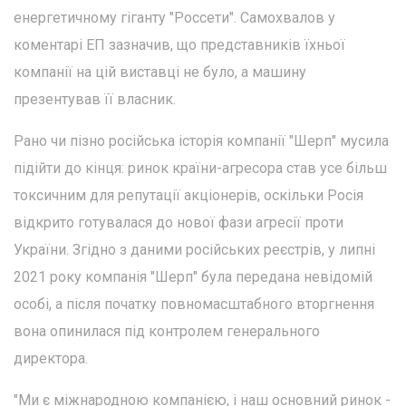
енергетичному гіганту "Россети". Самохвалов у
коментарі ЕП зазначив, що представників їхньої
компанії на цій виставці не було, а машину
презентував її власник.
Рано чи пізно російська історія компанії "Шерп" мусила
підійти до кінця: ринок країни-агресора став усе більш
токсичним для репутації акціонерів, оскільки Росія
відкрито готувалася до нової фази агресії проти
України. Згідно з даними російських реєстрів, у липні
2021 року компанія "Шерп" була передана невідомій
особі, а після початку повномасштабного вторгнення
вона опинилася під контролем генерального
директора.
"Ми є міжнародною компанією, і наш основний ринок -