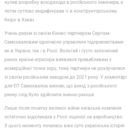
купив розробку всюдихода в російського інженера, а
потім суттєво модифікував її в конструкторському
бюро в Києві.
Учень разом зі своїм бізнес-партнером Сергієм
Самохваловим одночасно управляли підприємствами
як в Україні, так і в Росії. Вологий і густо заліснений
ринок країни-агресора виявився привабливим з
комерційної точки зору, тому партнери не розлучалися
зі своїм російським заводом до 2021 року. У коментарі
для ЕП Самохвалов визнає, що вихід з російського
ринку слід було здійснити значно раніше.
Лише після початку великої війни київська компанія
остаточно відкликала з Росії ліцензії на виробництво.
З цього моменту почалась вже суто українська історія