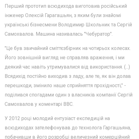
Перший прототип всюдихода виготовив російський
інженер Олексій Гарагашьян, з яким були знайомі
українські бізнесмени Володимир Школьник та Сергій
Самохвалов. Машина називалась "Чебуратор".
"Це був звичайний сміттєзбірник на чотирьох колесах.
Його зовнішній вигляд не справляв враження, і ми
деякий час навіть утримувалися від використання. (...)
Всядихід постійно виходив з ладу, але те, як він долав
перешкоди, змінило наше сприйняття прохідності," -
поділився спогадами один з власників компанії Сергій
Самохвалов у коментарі BBC.
У 2012 році молодий ентузіаст експедицій на
всюдиходах зателефонував до технолога Гаргашьяна,
побачивши в його розробці величезний комерційний