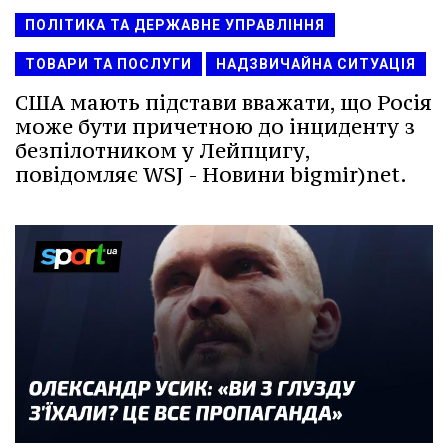
ПОЛІТИКА ТА ДЕРЖАВНЕ УПРАВЛІННЯ
ТОВАРИ ТА ПОСЛУГИ
НАДЗВИЧАЙНА СИТУАЦІЯ
США мають підстави вважати, що Росія
може бути причетною до інциденту з
безпілотником у Лейпцигу,
повідомляє WSJ - Новини bigmir)net.