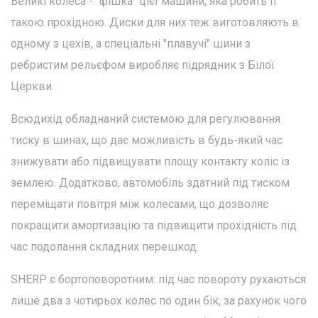
Великі колеса - "фішка" цієї машини, яка робить її
такою прохідною. Диски для них теж виготовляють в
одному з цехів, а спеціальні "плавучі" шини з
ребристим рельєфом виробляє підрядник з Білої
Церкви.
Всюдихід обладнаний системою для регулювання
тиску в шинах, що дає можливість в будь-який час
знижувати або підвищувати площу контакту коліс із
землею. Додатково, автомобіль здатний під тиском
переміщати повітря між колесами, що дозволяє
покращити амортизацію та підвищити прохідність під
час подолання складних перешкод.
SHERP є бортоповоротним: під час повороту рухаються
лише два з чотирьох колес по один бік, за рахунок чого