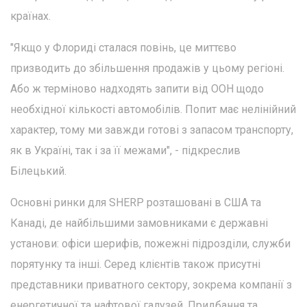
країнах.
"Якщо у Флориді сталася повінь, це миттєво
призводить до збільшення продажів у цьому регіоні.
Або ж терміново надходять запити від ООН щодо
необхідної кількості автомобілів. Попит має нелінійний
характер, тому ми завжди готові з запасом транспорту,
як в Україні, так і за її межами", - підкреслив
Білецький.
Основні ринки для SHERP розташовані в США та
Канаді, де найбільшими замовниками є державні
установи: офіси шерифів, пожежні підрозділи, служби
порятунку та інші. Серед клієнтів також присутні
представники приватного сектору, зокрема компанії з
енергетичної та нафтової галузей. Придбання та