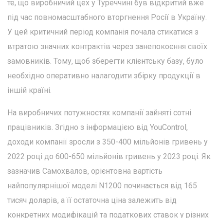
те, що виробничий цех у Туреччині був відкритий вже
під час повномасштабного вторгнення Росії в Україну.
У цей критичний період компанія почала стикатися з
втратою значних контрактів через занепокоєння своїх
замовників. Тому, щоб зберегти клієнтську базу, було
необхідно оперативно налагодити збірку продукції в
іншій країні.
На виробничих потужностях компанії зайняті сотні
працівників. Згідно з інформацією від YouControl,
доходи компанії зросли з 350-400 мільйонів гривень у
2022 році до 600-650 мільйонів гривень у 2023 році. Як
зазначив Самохвалов, орієнтовна вартість
найпопулярнішої моделі N1200 починається від 165
тисяч доларів, а її остаточна ціна залежить від
конкретних модифікацій та податкових ставок у різних