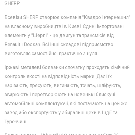
SHERP.
Всевізи SHERP створює компанія "Квадро Інтернешнл"
на власному виробництві в Києві. Єдині імпортовані
елементи у "Шерпі" - це двигун та трансмісія від
Renault і Doosan. Всі інші складові підприємство
виготовляє самостійно, практично з нуля.
Іржаві металеві болванки спочатку проходять хімічний
контроль якості на відповідність марки. Далі їх
нарізають, пресують, вигинають, точать, шліфують,
зварюють і перетворюють на новенькі блискучі
автомобільні комплектуючі, які постачають на цей же
завод або експортують у збиральні цехи в Індії та
Туреччині.