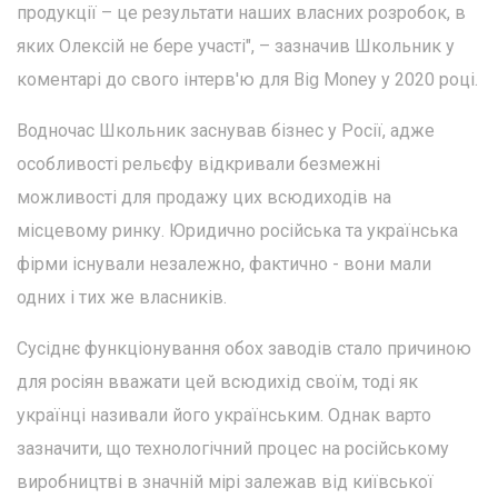
продукції – це результати наших власних розробок, в
яких Олексій не бере участі", – зазначив Школьник у
коментарі до свого інтерв'ю для Big Money у 2020 році.
Водночас Школьник заснував бізнес у Росії, адже
особливості рельєфу відкривали безмежні
можливості для продажу цих всюдиходів на
місцевому ринку. Юридично російська та українська
фірми існували незалежно, фактично - вони мали
одних і тих же власників.
Сусіднє функціонування обох заводів стало причиною
для росіян вважати цей всюдихід своїм, тоді як
українці називали його українським. Однак варто
зазначити, що технологічний процес на російському
виробництві в значній мірі залежав від київської