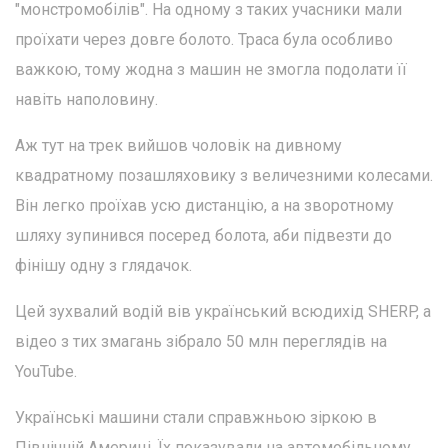
"монстромобілів". На одному з таких учасники мали
проїхати через довге болото. Траса була особливо
важкою, тому жодна з машин не змогла подолати її
навіть наполовину.
Аж тут на трек вийшов чоловік на дивному
квадратному позашляховику з величезними колесами.
Він легко проїхав усю дистанцію, а на зворотному
шляху зупинився посеред болота, аби підвезти до
фінішу одну з глядачок.
Цей зухвалий водій вів український всюдихід SHERP, а
відео з тих змагань зібрало 50 млн переглядів на
YouTube.
Українські машини стали справжньою зіркою в
Північній Америці. Їх показували на автомобільному