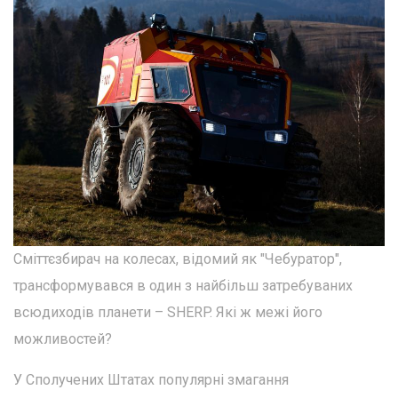
Сміттєзбирач на колесах, відомий як "Чебуратор",
трансформувався в один з найбільш затребуваних
всюдиходів планети – SHERP. Які ж межі його
можливостей?
У Сполучених Штатах популярні змагання