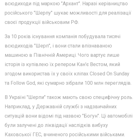
всюдиходи під маркою "Архант". Наразі керівництво
російського "Шерпу" шукає можливості для реалізації
своєї продукції військовим РФ.
За 10 років існування компанія побудувала тисячі
всюдиходів "Шерп", і вони стали впізнаваною
машиною в Північній Америці. Чого вартує лише
історія із купівлею їх репером Кан'є Вестом, який
згодом використав їх у своїх кліпах Closed On Sunday
та Follow God, які сумарно зібрали 100 млн переглядів.
В Україні "Шерпи" також мають свою специфічну роль.
Наприклад, у Державній службі з надзвичайних
ситуацій вони відомі під назвою "Богун". Ці автомобілі
були залучені до ліквідації наслідків вибуху
Каховської ГЕС, вчиненого російськими військами.