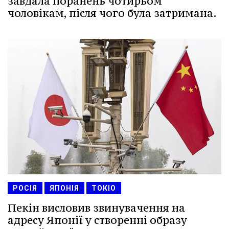
завдала поранень чотирьом
чоловікам, після чого була затримана.
РОСІЯ
ЯПОНІЯ
ТОКІО
Пекін висловив звинувачення на
адресу Японії у створенні образу