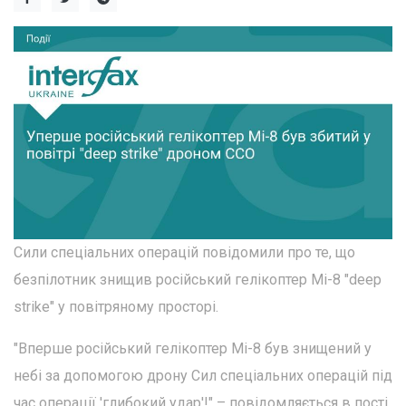
Сили спеціальних операцій повідомили про те, що
безпілотник знищив російський гелікоптер Мі-8 "deep
strike" у повітряному просторі.
"Вперше російський гелікоптер Мі-8 був знищений у
небі за допомогою дрону Сил спеціальних операцій під
час операції 'глибокий удар'!" – повідомляється в пості