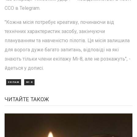
ССО в Telegram.
"Кожна місія потребує креативу, починаючи від
технічних характеристик засобу, закінчуючи
плануванням та навченістю пілотів. Ця місія залишила
для ворога дуже багато запитань, відповіді на які
знають тільки члени екіпажу Мі-8, але не розкажуть", -
йдеться у дописі.
ЕКІПАЖ
МІ-8
ЧИТАЙТЕ ТАКОЖ