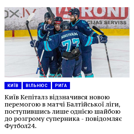
КИЇВ
ВІЛЬНЮС
РИГА
Київ Кепіталз відзначився новою
перемогою в матчі Балтійської ліги,
поступившись лише однією шайбою
до розгрому суперника - повідомляє
Футбол24.