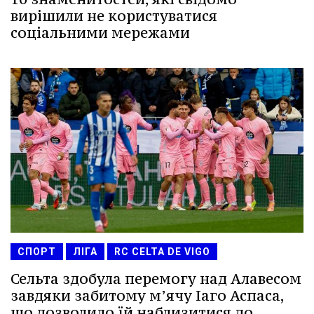
вирішили не користуватися
соціальними мережами
СПОРТ
ЛІГА
RC CELTA DE VIGO
Сельта здобула перемогу над Алавесом
завдяки забитому м’ячу Іаго Аспаса,
що дозволило їй наблизитися до