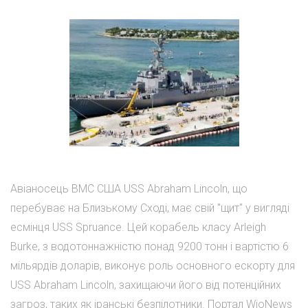
Авіаносець ВМС США USS Abraham Lincoln, що
перебуває на Близькому Сході, має свій "щит" у вигляді
есмінця USS Spruance. Цей корабель класу Arleigh
Burke, з водотоннажністю понад 9200 тонн і вартістю 6
мільярдів доларів, виконує роль основного ескорту для
USS Abraham Lincoln, захищаючи його від потенційних
загроз, таких як іранські безпілотники. Портал WioNews