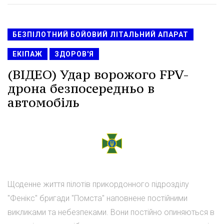
БЕЗПІЛОТНИЙ БОЙОВИЙ ЛІТАЛЬНИЙ АПАРАТ
ЕКІПАЖ
ЗДОРОВ'Я
(ВІДЕО) Удар ворожого FPV-
дрона безпосередньо в
автомобіль
Щоденне життя пілотів прикордонного підрозділу
"Фенікс" бригади "Помста" наповнене постійними
викликами та небезпеками. Вони постійно опиняються в