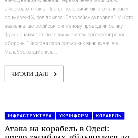
винищувачі здійснювали перехоплення російських
військових літаків. Про це польський міністр написав у
соцмережі Х, повідомляє "Європейська правда". Міністр
зазначив, що російські сили знову проводили оцінку
функціональності польських систем протиповітряної
оборони. "Чергова пара польських винищувачів з
Мальборка здійснила...
ЧИТАТИ ДАЛІ
ІНФРАСТРУКТУРА
УКРІНФОРМ
КОРАБЕЛЬ
Атака на корабель в Одесі:
число загиблих збільшилося до