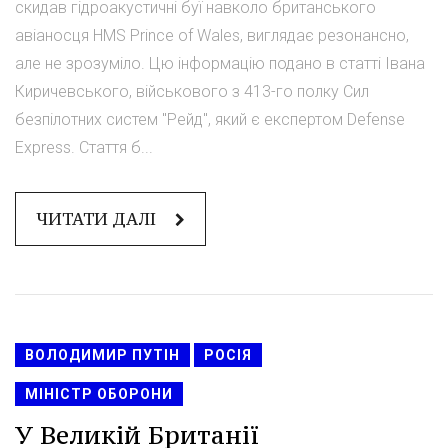
скидав гідроакустичні буї навколо британського
авіаносця HMS Prince of Wales, виглядає резонансно,
але не зрозуміло. Цю інформацію подано в статті Івана
Киричевського, військового з 413-го полку Сил
безпілотних систем "Рейд", який є експертом Defense
Express. Стаття б...
ЧИТАТИ ДАЛІ
ВОЛОДИМИР ПУТІН
РОСІЯ
МІНІСТР ОБОРОНИ
У Великій Британії