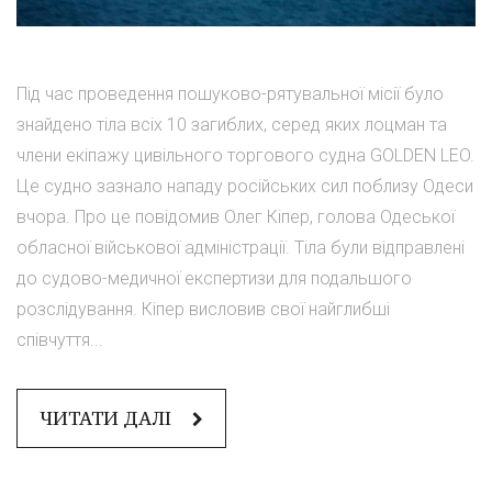
Під час проведення пошуково-рятувальної місії було
знайдено тіла всіх 10 загиблих, серед яких лоцман та
члени екіпажу цивільного торгового судна GOLDEN LEO.
Це судно зазнало нападу російських сил поблизу Одеси
вчора. Про це повідомив Олег Кіпер, голова Одеської
обласної військової адміністрації. Тіла були відправлені
до судово-медичної експертизи для подальшого
розслідування. Кіпер висловив свої найглибші
співчуття...
ЧИТАТИ ДАЛІ