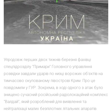
Упродовж перших двох тижнів березня фахівці
спецпідрозділу "Примари" Головного управління
розвідки завдали ударів по низці ворожих об'єктів на
тимчасово окупованому півострові Крим. Про це
повідомили у ГУР. Зокрема, в ході одного з атак було
знищено сучасний російський радіолокаційний комплекс
"Валдай", який розроблений для виявлення та
нейтралізації малих безпілотних літальних апаратів.