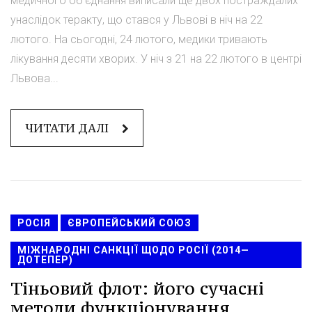
медичного об'єднання виписали ще двох постраждалих
унаслідок теракту, що стався у Львові в ніч на 22
лютого. На сьогодні, 24 лютого, медики тривають
лікування десяти хворих. У ніч з 21 на 22 лютого в центрі
Львова...
ЧИТАТИ ДАЛІ
РОСІЯ
ЄВРОПЕЙСЬКИЙ СОЮЗ
МІЖНАРОДНІ САНКЦІЇ ЩОДО РОСІЇ (2014—
ДОТЕПЕР)
Тіньовий флот: його сучасні
методи функціонування