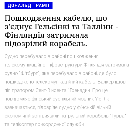
ДОНАЛЬД ТРАМП
Пошкодження кабелю, що
з'єднує Гельсінкі та Таллінн -
Фінляндія затримала
підозрілий корабель.
Судно перебувало в районі пошкодження
телекомунікаційної інфраструктури Фінляндія затримала
судно "Фітбург", яке перебувало в районі, де було
пошкоджено телекомунікаційний кабель. Балкер ішов
під прапором Сент-Вінсента і Гренадин. Про це
повідомляє фінський суспільний мовник Yle. Як
зазначається, підозріле судно у фінській вільній
економічній зоні виявили патрульний корабель "Турва"
та гелікоптер прикордонної служби....