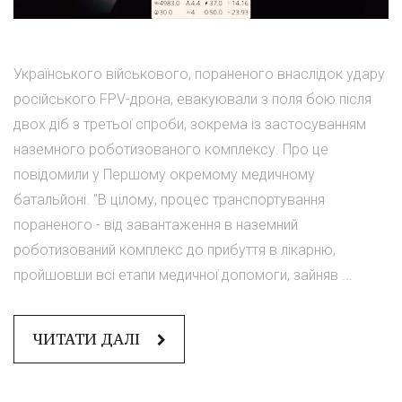
Українського військового, пораненого внаслідок удару
російського FPV-дрона, евакуювали з поля бою після
двох діб з третьої спроби, зокрема із застосуванням
наземного роботизованого комплексу. Про це
повідомили у Першому окремому медичному
батальйоні. "В цілому, процес транспортування
пораненого - від завантаження в наземний
роботизований комплекс до прибуття в лікарню,
пройшовши всі етапи медичної допомоги, зайняв ...
ЧИТАТИ ДАЛІ