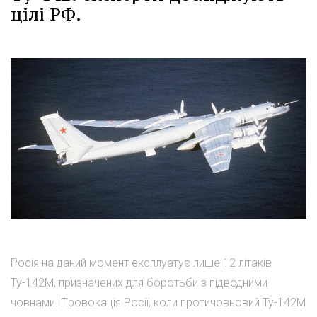
цілі РФ.
Росія на даний момент експлуатує лише 12 літаків
Ту-142М, призначених для боротьби з підводними
човнами. Провокація Росії, коли протичовновий Ту-142М