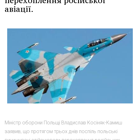
перехоплення російської
авіації.
Міністр оборони Польщі Владислав Косіняк-Камиш
заявив, що протягом трьох днів поспіль польські