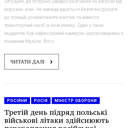
ситуаціях, де потрібно швидко реагувати на загрози від
ворожих атак. Не завжди вдається безпечно доїхати
до позицій, розвантажити вантаж та вивести
транспортний засіб із зони ризику. Один з таких
інцидентів був зафіксований камерою аеророзвідника з
позивним Мультік. Його...
ЧИТАТИ ДАЛІ
РОСІЯНИ
РОСІЯ
МІНІСТР ОБОРОНИ
Третій день підряд польські
військові літаки здійснюють