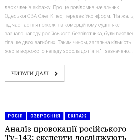
двох членів екіпажу. Про це повідомив начальник
Одеської ОВА Олег Кіпер, передає Укрінформ. "На жаль,
під час гасіння пожежі на комерційному судні, яке
зазнало нападу російського безпілотника, були виявлені
тіла ще двох загиблих. Таким чином, загальна кількість
жертв ворожого нападу зросла до пʼяти," - зазначено...
ЧИТАТИ ДАЛІ
РОСІЯ
ОЗБРОЄННЯ
ЕКІПАЖ
Аналіз провокації російського
Ту-142: експерти досліджують