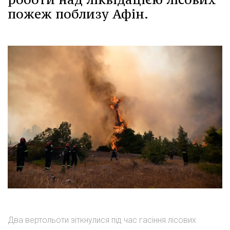
пожеж поблизу Афін.
Два вертольоти зіткнулися під час гасіння лісових