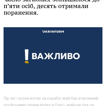
пʼяти осіб, десять отримали
поранення.
Під час гасіння вогню на кораблі, який був атакований
російськими силами вранці в Одесі, знайшли тіла ще