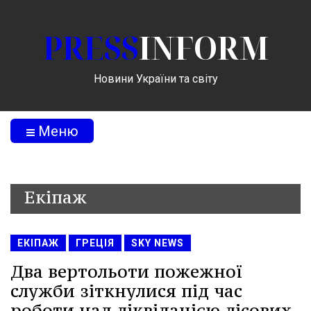
PRESS
INFORM
Новини України та світу
Меню
Екіпаж
ЕКІПАЖ
ГРЕЦІЯ
SKY NEWS
Два вертольоти пожежної
служби зіткнулися під час
роботи над ліквідацією лісових