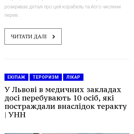
розкриває деталі про цей корабель та його численні
перев...
ЧИТАТИ ДАЛІ
ЕКІПАЖ
ТЕРОРИЗМ
ЛІКАР
У Львові в медичних закладах
досі перебувають 10 осіб, які
постраждали внаслідок теракту
| УНН