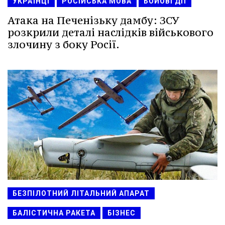
УКРАЇНЦІ
РОСІЙСЬКА МОВА
БОЙОВІ ДІЇ
Атака на Печенізьку дамбу: ЗСУ
розкрили деталі наслідків військового
злочину з боку Росії.
БЕЗПІЛОТНИЙ ЛІТАЛЬНИЙ АПАРАТ
БАЛІСТИЧНА РАКЕТА
БІЗНЕС