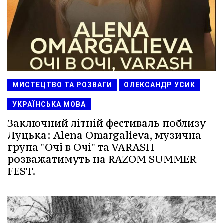
МИСТЕЦТВО ТА РОЗВАГИ
ОЛЕКСАНДР УСИК
УКРАЇНСЬКА МОВА
Заключний літній фестиваль поблизу
Луцька: Alena Omargalieva, музична
група "Очі в Очі" та VARASH
розважатимуть на RAZOM SUMMER
FEST.