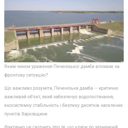
Яким чином ураження Печенізької дамби впливає на
фронтову ситуацію?
Що важливо розуміти, Печенізька дамба -- критично
важливий об'єкт, який забезпечує водопостачання,
екосистемну стабільність і безпеку десятків населених
пунктів Харківщини.
Фактично це свідчить про те, що удари по зазначеній