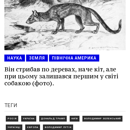
НАУКА
ЗЕМЛЯ
ПІВНІЧНА АМЕРИКА
Він стрибав по деревах, наче кіт, але
при цьому залишався першим у світі
собакою (фото).
ТЕГИ
РОСІЯ
УКРАЇНА
ДОНАЛЬД ТРАМП
КИЇВ
ВОЛОДИМИР ЗЕЛЕНСЬКИЙ
УКРАЇНЦІ
ЄВРОПА
ВОЛОДИМИР ПУТІН