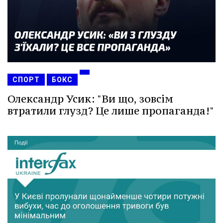
СПОРТ
БОКС
Олександр Усик: "Ви що, зовсім
втратили глузд? Це лише пропаганда!"