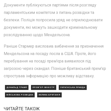
Документи публікуються партіями після розгляду
парламентським комітетом з питань розвідки та
безпеки. Поліція попросила уряд не оприлюднювати
документи, які можуть зашкодити кримінальному
розслідуванню щодо Мендельсона.
Раніше Стармер висловив вибачення за призначення
Мендельсона на посаду посла в США. Проте, його
перебування на посаді прем'єра виявилося під
загрозою через скандал. Пізніше британський прем'єр
спростував інформацію про можливу відставку.
ДОНАЛЬД ТРАМП
ПРЕМ'ЄР-МІНІСТР
УКРАЇНСЬКА ПРАВДА
ВІЙСЬКОВА РОЗВІДКА
ВЕЛИКА БРИТАНІЯ
ЧИТАЙТЕ ТАКОЖ