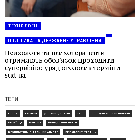
ТЕХНОЛОГІЇ
ПОЛІТИКА ТА ДЕРЖАВНЕ УПРАВЛІННЯ
Психологи та психотерапевти
отримають обов'язок проходити
супервізію: уряд оголосив терміни -
sud.ua
ТЕГИ
РОСІЯ
УКРАЇНА
ДОНАЛЬД ТРАМП
КИЇВ
ВОЛОДИМИР ЗЕЛЕНСЬКИЙ
УКРАЇНЦІ
ЄВРОПА
ВОЛОДИМИР ПУТІН
БЕЗПІЛОТНИЙ ЛІТАЛЬНИЙ АПАРАТ
ПРЕЗИДЕНТ УКРАЇНИ