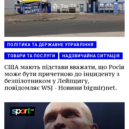
ПОЛІТИКА ТА ДЕРЖАВНЕ УПРАВЛІННЯ
ТОВАРИ ТА ПОСЛУГИ
НАДЗВИЧАЙНА СИТУАЦІЯ
США мають підстави вважати, що Росія
може бути причетною до інциденту з
безпілотником у Лейпцигу,
повідомляє WSJ - Новини bigmir)net.