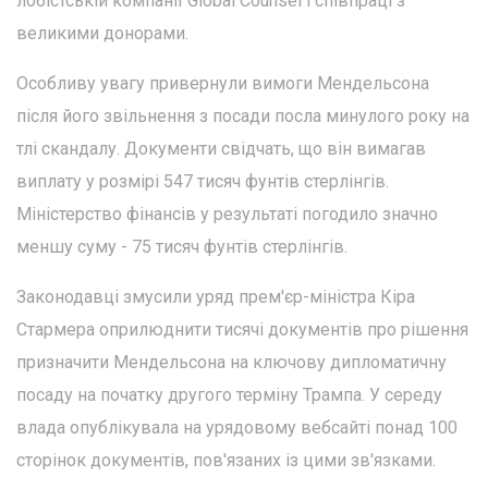
лобістській компанії Global Counsel і співпраці з
великими донорами.
Особливу увагу привернули вимоги Мендельсона
після його звільнення з посади посла минулого року на
тлі скандалу. Документи свідчать, що він вимагав
виплату у розмірі 547 тисяч фунтів стерлінгів.
Міністерство фінансів у результаті погодило значно
меншу суму - 75 тисяч фунтів стерлінгів.
Законодавці змусили уряд прем'єр-міністра Кіра
Стармера оприлюднити тисячі документів про рішення
призначити Мендельсона на ключову дипломатичну
посаду на початку другого терміну Трампа. У середу
влада опублікувала на урядовому вебсайті понад 100
сторінок документів, пов'язаних із цими зв'язками.