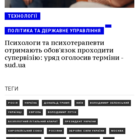
ТЕХНОЛОГІЇ
ПОЛІТИКА ТА ДЕРЖАВНЕ УПРАВЛІННЯ
Психологи та психотерапевти
отримають обов'язок проходити
супервізію: уряд оголосив терміни -
sud.ua
ТЕГИ
РОСІЯ
УКРАЇНА
ДОНАЛЬД ТРАМП
КИЇВ
ВОЛОДИМИР ЗЕЛЕНСЬКИЙ
УКРАЇНЦІ
ЄВРОПА
ВОЛОДИМИР ПУТІН
БЕЗПІЛОТНИЙ ЛІТАЛЬНИЙ АПАРАТ
ПРЕЗИДЕНТ УКРАЇНИ
ЄВРОПЕЙСЬКИЙ СОЮЗ
РОСІЯНИ
ЗБРОЙНІ СИЛИ УКРАЇНИ
МОСКВА