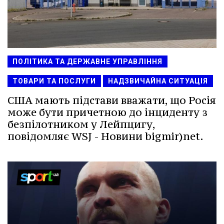
ПОЛІТИКА ТА ДЕРЖАВНЕ УПРАВЛІННЯ
ТОВАРИ ТА ПОСЛУГИ
НАДЗВИЧАЙНА СИТУАЦІЯ
США мають підстави вважати, що Росія
може бути причетною до інциденту з
безпілотником у Лейпцигу,
повідомляє WSJ - Новини bigmir)net.