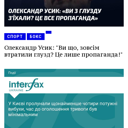
СПОРТ
БОКС
Олександр Усик: "Ви що, зовсім
втратили глузд? Це лише пропаганда!"