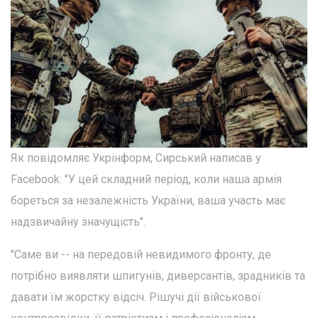
Як повідомляє Укрінформ, Сирський написав у
Facebook: "У цей складний період, коли наша армія
бореться за незалежність України, ваша участь має
надзвичайну значущість".
"Саме ви -- на передовій невидимого фронту, де
потрібно виявляти шпигунів, диверсантів, зрадників та
давати їм жорстку відсіч. Рішучі дії військової