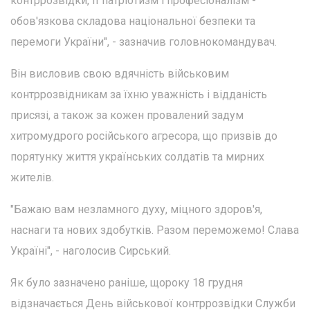
контррозвідки, її патріотизм і професіоналізм -
обов'язкова складова національної безпеки та
перемоги України", - зазначив головнокомандувач.
Він висловив свою вдячність військовим
контррозвідникам за їхню уважність і відданість
присязі, а також за кожен провалений задум
хитромудрого російського агресора, що призвів до
порятунку життя українських солдатів та мирних
жителів.
"Бажаю вам незламного духу, міцного здоров'я,
наснаги та нових здобутків. Разом переможемо! Слава
Україні", - наголосив Сирський.
Як було зазначено раніше, щороку 18 грудня
відзначається День військової контррозвідки Служби