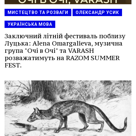
МИСТЕЦТВО ТА РОЗВАГИ
ОЛЕКСАНДР УСИК
УКРАЇНСЬКА МОВА
Заключний літній фестиваль поблизу
Луцька: Alena Omargalieva, музична
група "Очі в Очі" та VARASH
розважатимуть на RAZOM SUMMER
FEST.