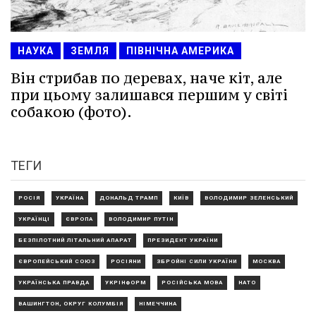
НАУКА
ЗЕМЛЯ
ПІВНІЧНА АМЕРИКА
Він стрибав по деревах, наче кіт, але
при цьому залишався першим у світі
собакою (фото).
ТЕГИ
РОСІЯ
УКРАЇНА
ДОНАЛЬД ТРАМП
КИЇВ
ВОЛОДИМИР ЗЕЛЕНСЬКИЙ
УКРАЇНЦІ
ЄВРОПА
ВОЛОДИМИР ПУТІН
БЕЗПІЛОТНИЙ ЛІТАЛЬНИЙ АПАРАТ
ПРЕЗИДЕНТ УКРАЇНИ
ЄВРОПЕЙСЬКИЙ СОЮЗ
РОСІЯНИ
ЗБРОЙНІ СИЛИ УКРАЇНИ
МОСКВА
УКРАЇНСЬКА ПРАВДА
УКРІНФОРМ
РОСІЙСЬКА МОВА
НАТО
ВАШИНГТОН, ОКРУГ КОЛУМБІЯ
НІМЕЧЧИНА