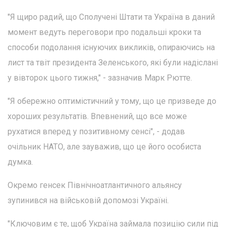
"Я щиро радий, що Сполучені Штати та Україна в даний
момент ведуть переговори про подальші кроки та
способи подолання існуючих викликів, опираючись на
лист та твіт президента Зеленського, які були надіслані
у вівторок цього тижня," - зазначив Марк Рютте.
"Я обережно оптимістичний у тому, що це призведе до
хороших результатів. Впевнений, що все може
рухатися вперед у позитивному сенсі", - додав
очільник НАТО, але зауважив, що це його особиста
думка.
Окремо генсек Північноатлантичного альянсу
зупинився на військовій допомозі Україні.
"Ключовим є те, щоб Україна займала позицію сили під