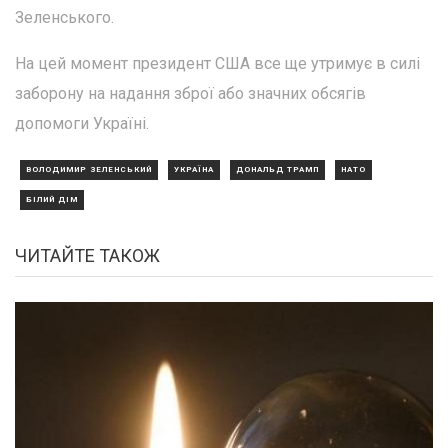
Зеленського.
На цей момент президент США все ще утримує в силі
заборону на надання зброї або значних обсягів
допомоги Україні.
ВОЛОДИМИР ЗЕЛЕНСЬКИЙ
УКРАЇНА
ДОНАЛЬД ТРАМП
НАТО
БІЛИЙ ДІМ
ЧИТАЙТЕ ТАКОЖ