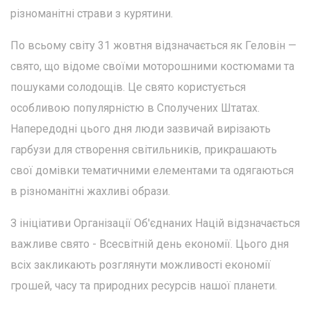
різноманітні страви з курятини.
По всьому світу 31 жовтня відзначається як Геловін —
свято, що відоме своїми моторошними костюмами та
пошуками солодощів. Це свято користується
особливою популярністю в Сполучених Штатах.
Напередодні цього дня люди зазвичай вирізають
гарбузи для створення світильників, прикрашають
свої домівки тематичними елементами та одягаються
в різноманітні жахливі образи.
З ініціативи Організації Об'єднаних Націй відзначається
важливе свято - Всесвітній день економії. Цього дня
всіх закликають розглянути можливості економії
грошей, часу та природних ресурсів нашої планети.