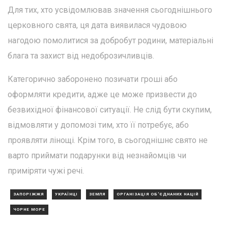
Для тих, хто усвідомлював значення сьогоднішнього
церковного свята, ця дата виявилася чудовою
нагодою помолитися за добробут родини, матеріальні
блага та захист від недоброзичливців.
Категорично заборонено позичати гроші або
оформляти кредити, адже це може призвести до
безвихідної фінансової ситуації. Не слід бути скупим,
відмовляти у допомозі тим, хто її потребує, або
проявляти лінощі. Крім того, в сьогоднішнє свято не
варто приймати подарунки від незнайомців чи
приміряти чужі речі.
ЗАПОРІЖЖЯ
УКРАЇНЦІ
ЗЕМЛЯ
ОРГАНІЗАЦІЯ ОБ'ЄДНАНИХ НАЦІЙ
ЧОРНЕ МОРЕ