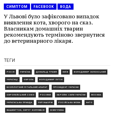
СИМПТОМ
FACEBOOK
ВОДА
У Львові було зафіксовано випадок
виявлення кота, хворого на сказ.
Власникам домашніх тварин
рекомендують терміново звернутися
до ветеринарного лікаря.
ТЕГИ
РОСІЯ
УКРАЇНА
ДОНАЛЬД ТРАМП
КИЇВ
ВОЛОДИМИР ЗЕЛЕНСЬКИЙ
УКРАЇНЦІ
ЄВРОПА
ВОЛОДИМИР ПУТІН
БЕЗПІЛОТНИЙ ЛІТАЛЬНИЙ АПАРАТ
ПРЕЗИДЕНТ УКРАЇНИ
ЄВРОПЕЙСЬКИЙ СОЮЗ
РОСІЯНИ
ЗБРОЙНІ СИЛИ УКРАЇНИ
МОСКВА
УКРАЇНСЬКА ПРАВДА
УКРІНФОРМ
РОСІЙСЬКА МОВА
НАТО
ВАШИНГТОН, ОКРУГ КОЛУМБІЯ
НІМЕЧЧИНА