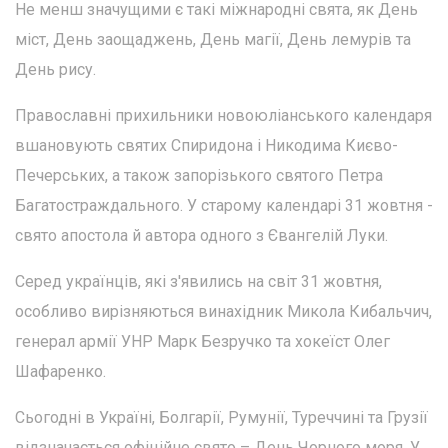
Не менш значущими є такі міжнародні свята, як День
міст, День заощаджень, День магії, День лемурів та
День рису.
Православні прихильники новоюліанського календаря
вшановують святих Спиридона і Никодима Києво-
Печерських, а також запорізького святого Петра
Багатостраждального. У старому календарі 31 жовтня -
свято апостола й автора одного з Євангелій Луки.
Серед українців, які з'явились на світ 31 жовтня,
особливо вирізняються винахідник Микола Кибальчич,
генерал армії УНР Марк Безручко та хокеїст Олег
Шафаренко.
Сьогодні в Україні, Болгарії, Румунії, Туреччині та Грузії
відзначається офіційне свято – День Чорного моря. У