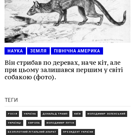
НАУКА
ЗЕМЛЯ
ПІВНІЧНА АМЕРИКА
Він стрибав по деревах, наче кіт, але
при цьому залишався першим у світі
собакою (фото).
ТЕГИ
РОСІЯ
УКРАЇНА
ДОНАЛЬД ТРАМП
КИЇВ
ВОЛОДИМИР ЗЕЛЕНСЬКИЙ
УКРАЇНЦІ
ЄВРОПА
ВОЛОДИМИР ПУТІН
БЕЗПІЛОТНИЙ ЛІТАЛЬНИЙ АПАРАТ
ПРЕЗИДЕНТ УКРАЇНИ