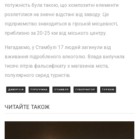
потужність була такою, що композитні елементи
розлетілися на значні відстані від заводу. Це
підприємство знаходиться в гірській місцевості,
приблизно за 20-25 км від міського центру.
Нагадаємо, у Стамбулі 17 людей загинули від
вживання підробленого алкоголю. Влада вилучила
тисячі літрів фальсифікату з магазинів міста,
популярного серед туристів.
ДИВЕРСІЯ
ТУРЕЧЧИНА
СТАМБУЛ
ГУБЕРНАТОР
ТУРИЗМ
ЧИТАЙТЕ ТАКОЖ