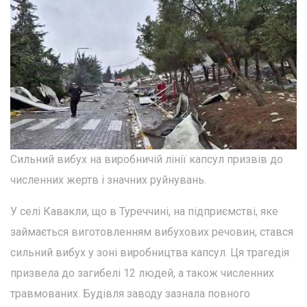
Сильний вибух на виробничій лінії капсул призвів до
численних жертв і значних руйнувань.
У селі Кавакли, що в Туреччині, на підприємстві, яке
займається виготовленням вибухових речовин, стався
сильний вибух у зоні виробництва капсул. Ця трагедія
призвела до загибелі 12 людей, а також численних
травмованих. Будівля заводу зазнала повного