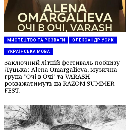
МИСТЕЦТВО ТА РОЗВАГИ
ОЛЕКСАНДР УСИК
УКРАЇНСЬКА МОВА
Заключний літній фестиваль поблизу
Луцька: Alena Omargalieva, музична
група "Очі в Очі" та VARASH
розважатимуть на RAZOM SUMMER
FEST.