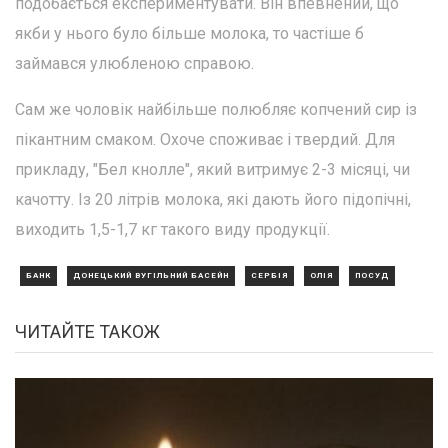
подобається експериментувати. Він впевнений, що
якби у нього було більше молока, то частіше б
займався улюбленою справою.
Сам же чоловік найбільше полюбляє копчений сир із
пікантним смаком. Охоче споживає і твердий. Для
прикладу, "Бел кнолле", який витримує 2-3 місяці, чи
качотту. Із 20 літрів молока, які дають його підопічні,
виходить 1,5-1,7 кг такого виду продукції.
БАНК
ДОНЕЦЬКИЙ ВУГІЛЬНИЙ БАСЕЙН
СЕРБІЯ
ОЛІЯ
ПОСУД
ЧИТАЙТЕ ТАКОЖ