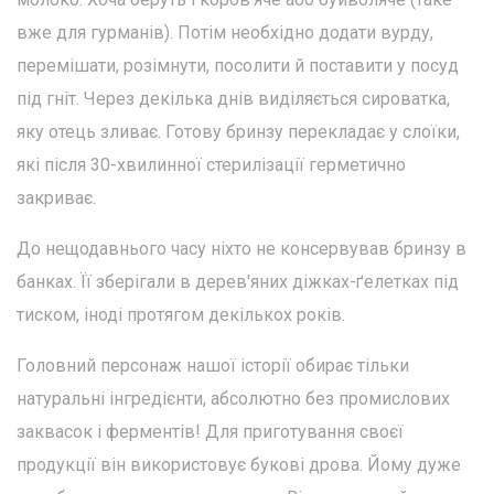
вже для гурманів). Потім необхідно додати вурду,
перемішати, розімнути, посолити й поставити у посуд
під гніт. Через декілька днів виділяється сироватка,
яку отець зливає. Готову бринзу перекладає у слоїки,
які після 30-хвилинної стерилізації герметично
закриває.
До нещодавнього часу ніхто не консервував бринзу в
банках. Її зберігали в дерев'яних діжках-ґелетках під
тиском, іноді протягом декількох років.
Головний персонаж нашої історії обирає тільки
натуральні інгредієнти, абсолютно без промислових
заквасок і ферментів! Для приготування своєї
продукції він використовує букові дрова. Йому дуже