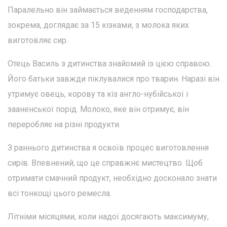
Паралельно він займається веденням господарства,
зокрема, доглядає за 15 кізками, з молока яких
виготовляє сир.
Отець Василь з дитинства знайомий із цією справою.
Його батьки завжди піклувалися про тварин. Наразі він
утримує овець, корову та кіз англо-нубійської і
зааненської порід. Молоко, яке він отримує, він
переробляє на різні продукти.
З раннього дитинства я освоїв процес виготовлення
сирів. Впевнений, що це справжнє мистецтво. Щоб
отримати смачний продукт, необхідно досконало знати
всі тонкощі цього ремесла.
Літніми місяцями, коли надої досягають максимуму,