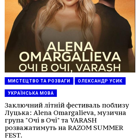
МИСТЕЦТВО ТА РОЗВАГИ
ОЛЕКСАНДР УСИК
УКРАЇНСЬКА МОВА
Заключний літній фестиваль поблизу
Луцька: Alena Omargalieva, музична
група "Очі в Очі" та VARASH
розважатимуть на RAZOM SUMMER
FEST.