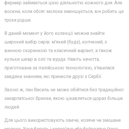
фермер займається цією діяльністю кожного дня. Але
восени, коли обсяг молока зменшується, він робить це
трохи рідше.
В даний момент у його колекції можна знайти
широкий вибір сирів: м'який (будз), копчений, з
винною скоринкою та класичний варіант, а також
кульки шевр в олії та вурда. Навіть качотта,
приготована за італійською технологією, з'явилася
завдяки знанням, які принесли друзі з Сербії.
Звісно ж, пан Василь не може обійтися без традиційної
закарпатської бринзи, якою цікавляться щораз більше
людей.
Для цього використовують овече, козяче чи змішане
молоко. Хоча беруть і коров'яче або буйволяче (таке