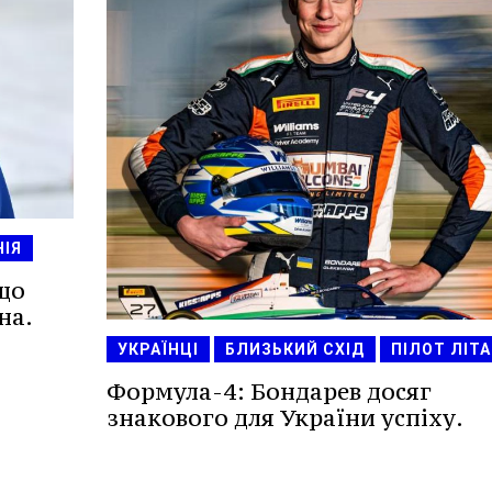
НІЯ
 що
на.
УКРАЇНЦІ
БЛИЗЬКИЙ СХІД
ПІЛОТ ЛІТА
Формула-4: Бондарев досяг
знакового для України успіху.