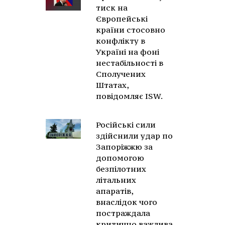
тиск на
Європейські
країни стосовно
конфлікту в
Україні на фоні
нестабільності в
Сполучених
Штатах,
повідомляє ISW.
Російські сили
здійснили удар по
Запоріжжю за
допомогою
безпілотних
літальних
апаратів,
внаслідок чого
постраждала
критично важлива