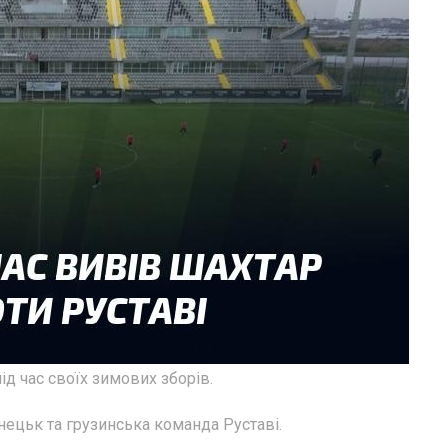
д час своїх зимових зборів.
нецьк та грузинська команда Руставі.