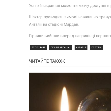
Усі найяскравіші моменти матчу доступні в 
Шахтар проводить зимові навчально-тренува
Анталії на стадіоні Мардан.
Гірники вийшли вперед наприкінці першого т
ТУРЕЧЧИНА
ГРУЗІЯ (КРАЇНА)
АНТАЛІЯ
РУСТАВІ
ЧИТАЙТЕ ТАКОЖ