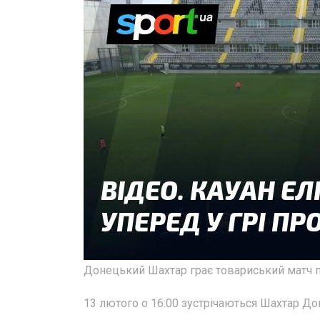
Донецький Шахтар грає товариський матч пі
13 лютого о 16:00 зустрічаються Шахтар До