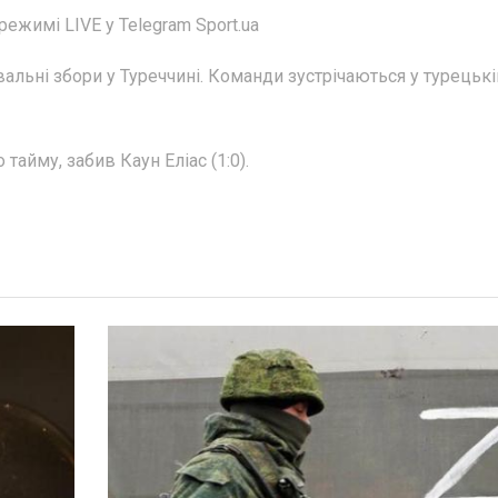
режимі LIVE у Telegram Sport.ua
льні збори у Туреччині. Команди зустрічаються у турецькі
айму, забив Каун Еліас (1:0).