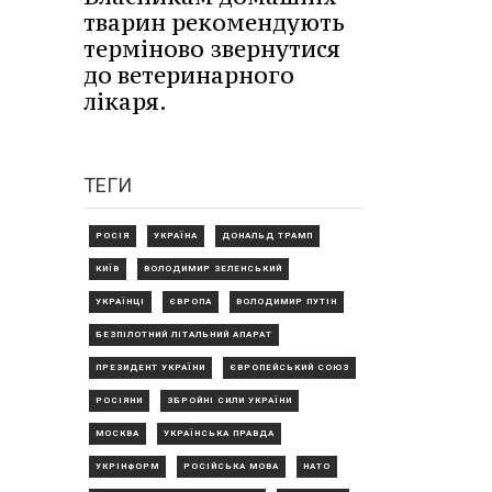
тварин рекомендують
терміново звернутися
до ветеринарного
лікаря.
ТЕГИ
РОСІЯ
УКРАЇНА
ДОНАЛЬД ТРАМП
КИЇВ
ВОЛОДИМИР ЗЕЛЕНСЬКИЙ
УКРАЇНЦІ
ЄВРОПА
ВОЛОДИМИР ПУТІН
БЕЗПІЛОТНИЙ ЛІТАЛЬНИЙ АПАРАТ
ПРЕЗИДЕНТ УКРАЇНИ
ЄВРОПЕЙСЬКИЙ СОЮЗ
РОСІЯНИ
ЗБРОЙНІ СИЛИ УКРАЇНИ
МОСКВА
УКРАЇНСЬКА ПРАВДА
УКРІНФОРМ
РОСІЙСЬКА МОВА
НАТО