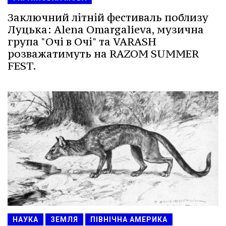
Заключний літній фестиваль поблизу
Луцька: Alena Omargalieva, музична
група "Очі в Очі" та VARASH
розважатимуть на RAZOM SUMMER
FEST.
НАУКА
ЗЕМЛЯ
ПІВНІЧНА АМЕРИКА