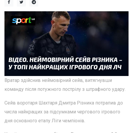
Вратар здійснив неймовірний сейв, витягнувши
команду після потужного пострілу з штрафного удару.
Сейв воротаря Шахтаря Дмитра Різника потрапив до
числа найкращих за підсумками чергового ігрового
дня основного етапу Ліги чемпіонів.