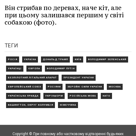
Він стрибав по деревах, наче кіт, але
при цьому залишався першим у світі
собакою (фото).
ТЕГИ
РОСІЯ
УКРАЇНА
ДОНАЛЬД ТРАМП
КИЇВ
ВОЛОДИМИР ЗЕЛЕНСЬКИЙ
УКРАЇНЦІ
ЄВРОПА
ВОЛОДИМИР ПУТІН
БЕЗПІЛОТНИЙ ЛІТАЛЬНИЙ АПАРАТ
ПРЕЗИДЕНТ УКРАЇНИ
ЄВРОПЕЙСЬКИЙ СОЮЗ
РОСІЯНИ
ЗБРОЙНІ СИЛИ УКРАЇНИ
МОСКВА
УКРАЇНСЬКА ПРАВДА
УКРІНФОРМ
РОСІЙСЬКА МОВА
НАТО
ВАШИНГТОН, ОКРУГ КОЛУМБІЯ
НІМЕЧЧИНА
Copyright © При повному або частковому відтворенні будь-яких