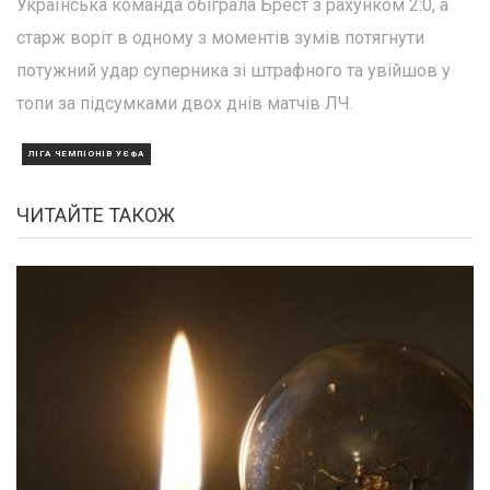
Українська команда обіграла Брест з рахунком 2:0, а
старж воріт в одному з моментів зумів потягнути
потужний удар суперника зі штрафного та увійшов у
топи за підсумками двох днів матчів ЛЧ.
ЛІГА ЧЕМПІОНІВ УЄФА
ЧИТАЙТЕ ТАКОЖ