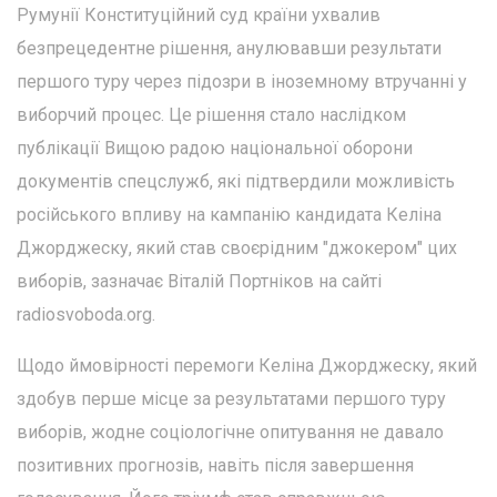
Румунії Конституційний суд країни ухвалив
безпрецедентне рішення, анулювавши результати
першого туру через підозри в іноземному втручанні у
виборчий процес. Це рішення стало наслідком
публікації Вищою радою національної оборони
документів спецслужб, які підтвердили можливість
російського впливу на кампанію кандидата Келіна
Джорджеску, який став своєрідним "джокером" цих
виборів, зазначає Віталій Портніков на сайті
radiosvoboda.org.
Щодо ймовірності перемоги Келіна Джорджеску, який
здобув перше місце за результатами першого туру
виборів, жодне соціологічне опитування не давало
позитивних прогнозів, навіть після завершення