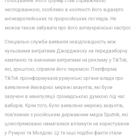
голосування. Його тріумф став справжньою
несподіванкою, особливо в контексті його відверто
антиєвропейських та проросійських поглядів. Не
можна також забувати про його антиукраїнські настрої.
Спеціальні служби виявили невідповідність між
нульовими витратами Джорджеску на передвиборчу
кампанію та значними витратами на рекламу у TikTok,
які, зрештою, сприяли його перемозі. Платформа
TikTok проінформувала румунські органи влади про
виявлення ймовірної мережі акаунтів, які були
залучені в маніпуляції громадською думкою під час
виборів. Крім того, було виявлено мережу акаунтів,
пов'язаних з російським державним медіа Sputnik, які
цілеспрямовано намагалися вплинути на користувачів
у Румунії та Молдові. Ці та інші подібні факти стали