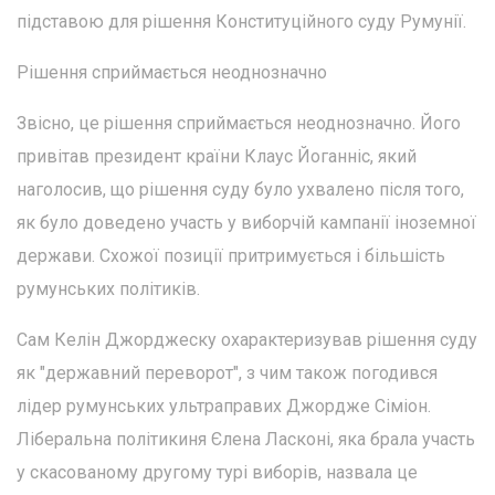
підставою для рішення Конституційного суду Румунії.
Рішення сприймається неоднозначно
Звісно, це рішення сприймається неоднозначно. Його
привітав президент країни Клаус Йоганніс, який
наголосив, що рішення суду було ухвалено після того,
як було доведено участь у виборчій кампанії іноземної
держави. Схожої позиції притримується і більшість
румунських політиків.
Сам Келін Джорджеску охарактеризував рішення суду
як "державний переворот", з чим також погодився
лідер румунських ультраправих Джордже Сіміон.
Ліберальна політикиня Єлена Ласконі, яка брала участь
у скасованому другому турі виборів, назвала це