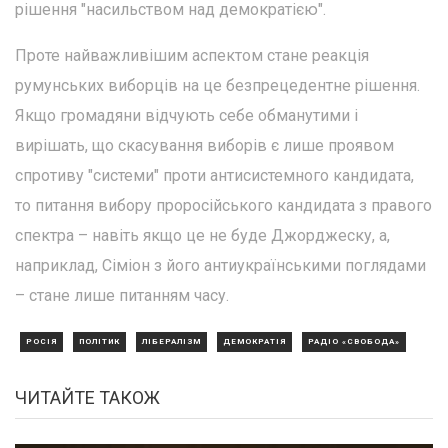
рішення "насильством над демократією".
Проте найважливішим аспектом стане реакція
румунських виборців на це безпрецедентне рішення.
Якщо громадяни відчують себе обманутими і
вирішать, що скасування виборів є лише проявом
спротиву "системи" проти антисистемного кандидата,
то питання вибору проросійського кандидата з правого
спектра – навіть якщо це не буде Джорджеску, а,
наприклад, Сіміон з його антиукраїнськими поглядами
– стане лише питанням часу.
РОСІЯ
ПОЛІТИК
ЛІБЕРАЛІЗМ
ДЕМОКРАТІЯ
РАДІО «СВОБОДА»
ЧИТАЙТЕ ТАКОЖ