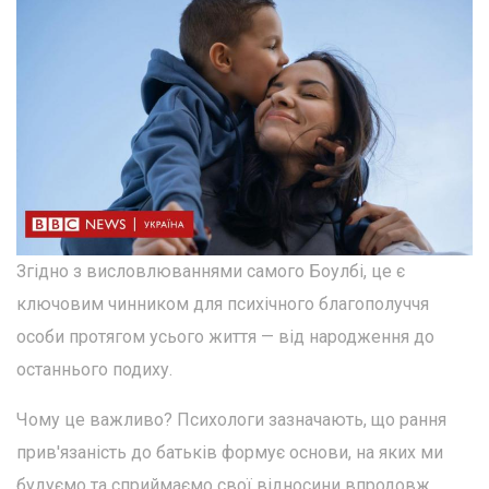
Згідно з висловлюваннями самого Боулбі, це є
ключовим чинником для психічного благополуччя
особи протягом усього життя — від народження до
останнього подиху.
Чому це важливо? Психологи зазначають, що рання
прив'язаність до батьків формує основи, на яких ми
будуємо та сприймаємо свої відносини впродовж