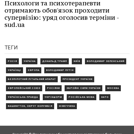
Психологи та психотерапевти
отримають обов'язок проходити
супервізію: уряд оголосив терміни -
sud.ua
ТЕГИ
РОСІЯ
УКРАЇНА
ДОНАЛЬД ТРАМП
КИЇВ
ВОЛОДИМИР ЗЕЛЕНСЬКИЙ
УКРАЇНЦІ
ЄВРОПА
ВОЛОДИМИР ПУТІН
БЕЗПІЛОТНИЙ ЛІТАЛЬНИЙ АПАРАТ
ПРЕЗИДЕНТ УКРАЇНИ
ЄВРОПЕЙСЬКИЙ СОЮЗ
РОСІЯНИ
ЗБРОЙНІ СИЛИ УКРАЇНИ
МОСКВА
УКРАЇНСЬКА ПРАВДА
УКРІНФОРМ
РОСІЙСЬКА МОВА
НАТО
ВАШИНГТОН, ОКРУГ КОЛУМБІЯ
НІМЕЧЧИНА