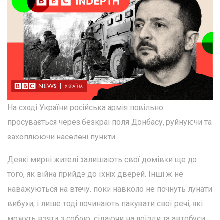
На сході України російська армія повільно
просувається через безкраї поля Донбасу, руйнуючи та
захоплюючи населені пункти.
Деякі мирні жителі залишають свої домівки ще до
того, як війна прийде до їхніх дверей. Інші ж не
наважуються на втечу, поки навколо не почнуть лунати
вибухи, і лише тоді починають пакувати свої речі, які
можуть взяти з собою, сідаючи на поїзди та автобуси,