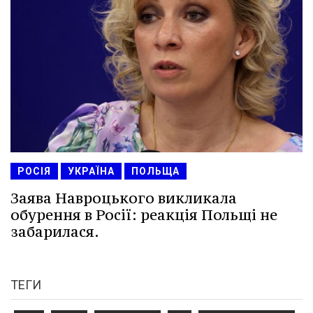
РОСІЯ
УКРАЇНА
ПОЛЬЩА
Заява Навроцького викликала
обурення в Росії: реакція Польщі не
забарилася.
ТЕГИ