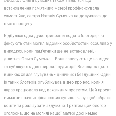
OBOZ.UA. Ольга Сумська також зізналася, що
встановлення пам'ятника матері профінансувала
самостійно, сестра Наталія Сумська не долучалася до
цього процесу.
Відбулася одна дуже тривожна подія: є блогери, які
фіксують стан могил відомих особистостей, особливо у
випадках, коли пам'ятники ще не встановлені, -
ділиться Ольга Сумська. - Вони записують це на відео
та публікують для широкої аудиторії. Внаслідок цього
виникає хвиля глузувань - цинічних і бездушних. Один
із таких блогерів опублікував відео про нас, коли я
якраз працювала над важливим проєктом. Цей проєкт
вимагав значних фінансових зусиль і часу, щоб зібрати
кошти та реалізувати задумане. І раптом цей блогер
оголосив, що на могилі нашої матері досі немає