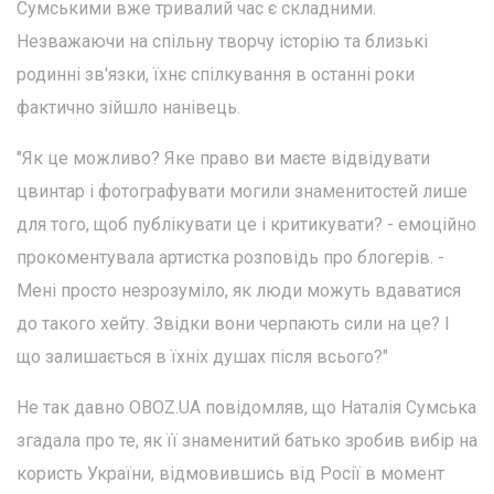
Сумськими вже тривалий час є складними.
Незважаючи на спільну творчу історію та близькі
родинні зв'язки, їхнє спілкування в останні роки
фактично зійшло нанівець.
"Як це можливо? Яке право ви маєте відвідувати
цвинтар і фотографувати могили знаменитостей лише
для того, щоб публікувати це і критикувати? - емоційно
прокоментувала артистка розповідь про блогерів. -
Мені просто незрозуміло, як люди можуть вдаватися
до такого хейту. Звідки вони черпають сили на це? І
що залишається в їхніх душах після всього?"
Не так давно OBOZ.UA повідомляв, що Наталія Сумська
згадала про те, як її знаменитий батько зробив вибір на
користь України, відмовившись від Росії в момент