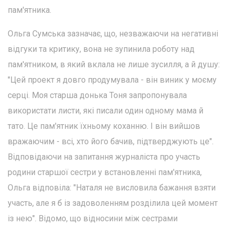
пам'ятника.
Ольга Сумська зазначає, що, незважаючи на негативні
відгуки та критику, вона не зупинила роботу над
пам'ятником, в який вклала не лише зусилля, а й душу:
"Цей проект я довго продумувала - він виник у моєму
серці. Моя старша донька Тоня запропонувала
використати листи, які писали один одному мама й
тато. Це пам'ятник їхньому коханню. І він вийшов
вражаючим - всі, хто його бачив, підтверджують це".
Відповідаючи на запитання журналіста про участь
родини старшої сестри у встановленні пам'ятника,
Ольга відповіла: "Наталя не висловила бажання взяти
участь, але я б із задоволенням розділила цей момент
із нею". Відомо, що відносини між сестрами