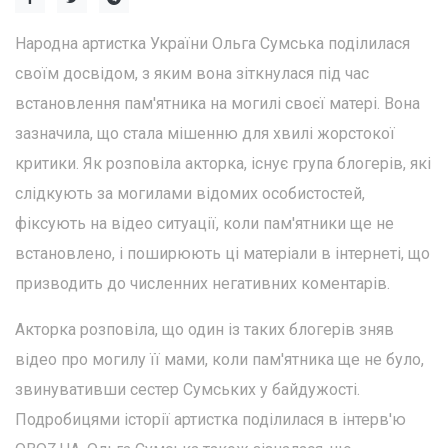
Народна артистка України Ольга Сумська поділилася
своїм досвідом, з яким вона зіткнулася під час
встановлення пам'ятника на могилі своєї матері. Вона
зазначила, що стала мішенню для хвилі жорстокої
критики. Як розповіла акторка, існує група блогерів, які
слідкують за могилами відомих особистостей,
фіксують на відео ситуації, коли пам'ятники ще не
встановлено, і поширюють ці матеріали в інтернеті, що
призводить до численних негативних коментарів.
Акторка розповіла, що один із таких блогерів зняв
відео про могилу її мами, коли пам'ятника ще не було,
звинувативши сестер Сумських у байдужості.
Подробицями історії артистка поділилася в інтерв'ю