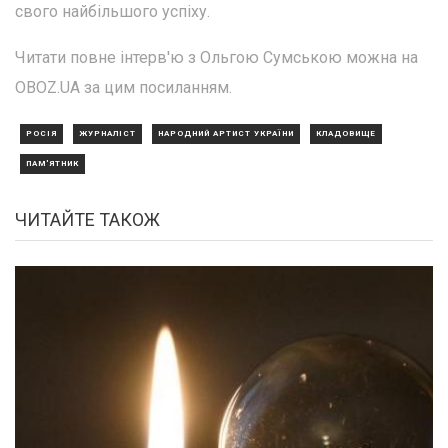
свого найбільшого успіху.
Читати повне інтерв'ю з Ольгою Сумською можна на
OBOZ.UA за цим посиланням.
РОСІЯ
ЖУРНАЛІСТ
НАРОДНИЙ АРТИСТ УКРАЇНИ
КЛАДОВИЩЕ
ПАМ'ЯТНИК
ЧИТАЙТЕ ТАКОЖ