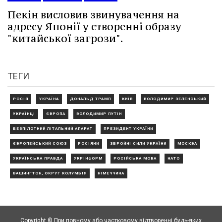
Пекін висловив звинувачення на
адресу Японії у створенні образу
"китайської загрози".
ТЕГИ
РОСІЯ
УКРАЇНА
ДОНАЛЬД ТРАМП
КИЇВ
ВОЛОДИМИР ЗЕЛЕНСЬКИЙ
УКРАЇНЦІ
ЄВРОПА
ВОЛОДИМИР ПУТІН
БЕЗПІЛОТНИЙ ЛІТАЛЬНИЙ АПАРАТ
ПРЕЗИДЕНТ УКРАЇНИ
ЄВРОПЕЙСЬКИЙ СОЮЗ
РОСІЯНИ
ЗБРОЙНІ СИЛИ УКРАЇНИ
МОСКВА
УКРАЇНСЬКА ПРАВДА
УКРІНФОРМ
РОСІЙСЬКА МОВА
НАТО
ВАШИНГТОН, ОКРУГ КОЛУМБІЯ
НІМЕЧЧИНА
Copyright © При повному або частковому відтворенні будь-яких