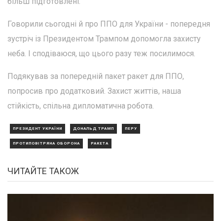
більш підготовлені.
Говорили сьогодні й про ППО для України - попередня
зустріч із Президентом Трампом допомогла захисту
неба. І сподіваюся, що цього разу теж посилимося.
Подякував за попередній пакет ракет для ППО,
попросив про додатковий. Захист життів, наша
стійкість, спільна дипломатична робота.
ПРЕЗИДЕНТ УКРАЇНИ
ДОНАЛЬД ТРАМП
ПЕРУ
ПРОТИПОВІТРЯНА ОБОРОНА
РАКЕТА
ЧИТАЙТЕ ТАКОЖ