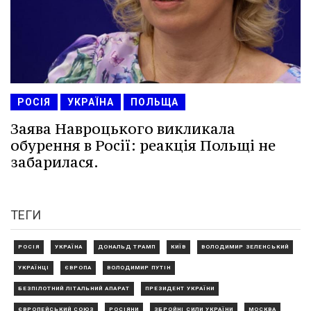
РОСІЯ
УКРАЇНА
ПОЛЬЩА
Заява Навроцького викликала
обурення в Росії: реакція Польщі не
забарилася.
ТЕГИ
РОСІЯ
УКРАЇНА
ДОНАЛЬД ТРАМП
КИЇВ
ВОЛОДИМИР ЗЕЛЕНСЬКИЙ
УКРАЇНЦІ
ЄВРОПА
ВОЛОДИМИР ПУТІН
БЕЗПІЛОТНИЙ ЛІТАЛЬНИЙ АПАРАТ
ПРЕЗИДЕНТ УКРАЇНИ
ЄВРОПЕЙСЬКИЙ СОЮЗ
РОСІЯНИ
ЗБРОЙНІ СИЛИ УКРАЇНИ
МОСКВА