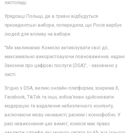
листопаді.
Урядовці Польщі, де в травні відбудуться
президентські вибори, попередили, що Росія вербує
людей для впливу на вибори.
"Ми закликаємо Комісію активізувати свої дії,
максимально використовуючи повноваження, надані
Законом про цифрові послуги (DSA)", - зазначено у
листі.
Згідно з DSA, великі онлайн-платформи, зокрема X,
Facebook, TikTok та інші, зобов'язані здійснювати
модерацію та видалення небезпечного контенту,
включаючи мову ненависті, расизм і ксенофобію. У
разі невиконання цих вимог, комісія має право
накласти штрафи, які можуть сягати до 6% від їхнього