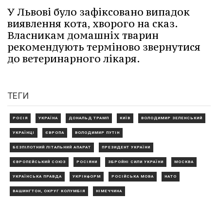
У Львові було зафіксовано випадок
виявлення кота, хворого на сказ.
Власникам домашніх тварин
рекомендують терміново звернутися
до ветеринарного лікаря.
ТЕГИ
РОСІЯ
УКРАЇНА
ДОНАЛЬД ТРАМП
КИЇВ
ВОЛОДИМИР ЗЕЛЕНСЬКИЙ
УКРАЇНЦІ
ЄВРОПА
ВОЛОДИМИР ПУТІН
БЕЗПІЛОТНИЙ ЛІТАЛЬНИЙ АПАРАТ
ПРЕЗИДЕНТ УКРАЇНИ
ЄВРОПЕЙСЬКИЙ СОЮЗ
РОСІЯНИ
ЗБРОЙНІ СИЛИ УКРАЇНИ
МОСКВА
УКРАЇНСЬКА ПРАВДА
УКРІНФОРМ
РОСІЙСЬКА МОВА
НАТО
ВАШИНГТОН, ОКРУГ КОЛУМБІЯ
НІМЕЧЧИНА