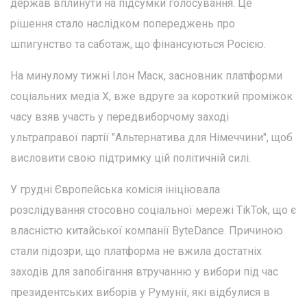
держав вплинути на підсумки голосування. Це
рішення стало наслідком попереджень про
шпигунство та саботаж, що фінансуються Росією.
На минулому тижні Ілон Маск, засновник платформи
соціальних медіа X, вже вдруге за короткий проміжок
часу взяв участь у передвиборчому заході
ультраправої партії "Альтернатива для Німеччини", щоб
висловити свою підтримку цій політичній силі.
У грудні Європейська комісія ініціювала
розслідування стосовно соціальної мережі TikTok, що є
власністю китайської компанії ByteDance. Причиною
стали підозри, що платформа не вжила достатніх
заходів для запобігання втручанню у вибори під час
президентських виборів у Румунії, які відбулися в