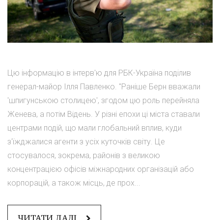
Цю інформацію в інтерв'ю для РБК-Україна поділив
генерал-майор Ілля Павленко. "Раніше Берн вважали
'шпигунською столицею', згодом цю роль перейняла
Женева, а потім Відень. У різні епохи ці міста ставали
центрами подій, що мали глобальний вплив, куди
з'їжджалися агенти з усіх куточків світу. Це
стосувалося, зокрема, районів з великою
концентрацією офісів міжнародних організацій або
корпорацій, а також місць, де прох...
ЧИТАТИ ДАЛІ