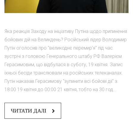
Яка реакція Заходу на ініціативу Путіна щодо припинення
бойових дій на Великдень? Російський лідер Володимир
Путін оголосив про "великоднє перемир'я" під час
зустрічі з головою Генерального штабу РФ Валерієм
Герасимовим, що відбулася в суботу, 19 квітня. Запис
їхньої бесіди транслювали на російських телеканалах.
Путін наказав Герасимову "зупинити всі бойові дії" з
18:00 19 квітня до 00:00 21 квітня, тобто на 30 год...
ЧИТАТИ ДАЛІ