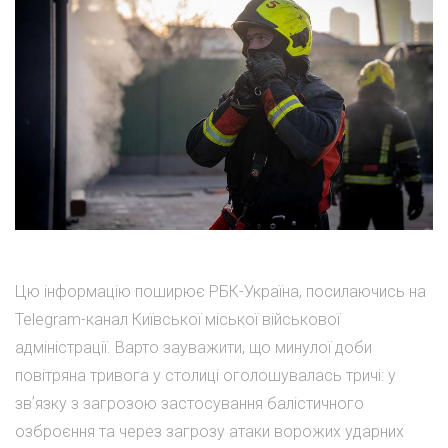
Цю інформацію поширює РБК-Україна, посилаючись на
Telegram-канал Київської міської військової
адміністрації. Варто зауважити, що минулої доби
повітряна тривога у столиці оголошувалась тричі: у
звʼязку з загрозою застосування балістичного
озброєння та через загрозу атаки ворожих ударних