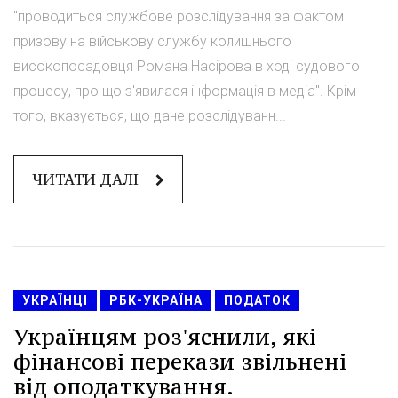
"проводиться службове розслідування за фактом
призову на військову службу колишнього
високопосадовця Романа Насірова в ході судового
процесу, про що з'явилася інформація в медіа". Крім
того, вказується, що дане розслідуванн...
ЧИТАТИ ДАЛІ
УКРАЇНЦІ
РБК-УКРАЇНА
ПОДАТОК
Українцям роз'яснили, які
фінансові перекази звільнені
від оподаткування.