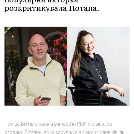
розкритикувала Потапа.
Про це Біблів сказала в інтерв'ю РБК-Україна. За
словами Віталіни, вона засуджує відомих чоловіків, які