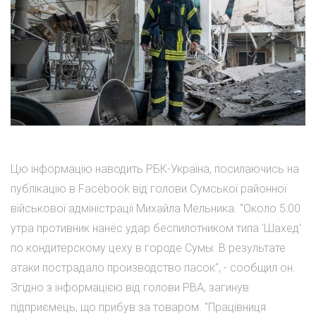
Цю інформацію наводить РБК-Україна, посилаючись на
публікацію в Facebook від голови Сумської районної
військової адміністрації Михайла Мельника. "Около 5:00
утра противник нанёс удар беспилотником типа 'Шахед'
по кондитерскому цеху в городе Сумы. В результате
атаки пострадало производство пасок", - сообщил он.
Згідно з інформацією від голови РВА, загинув
підприємець, що прибув за товаром. "Працівниця