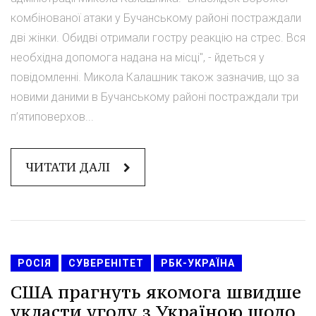
комбінованої атаки у Бучанському районі постраждали
дві жінки. Обидві отримали гостру реакцію на стрес. Вся
необхідна допомога надана на місці", - йдеться у
повідомленні. Микола Калашник також зазначив, що за
новими даними в Бучанському районі постраждали три
п’ятиповерхов...
ЧИТАТИ ДАЛІ
РОСІЯ
СУВЕРЕНІТЕТ
РБК-УКРАЇНА
США прагнуть якомога швидше
укласти угоду з Україною щодо