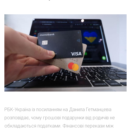
РБК-Україна із посиланням на Данила Гетманцева
розповідає, чому грошові подарунки від родичів не
обкладаються податками. Фінансові перекази між