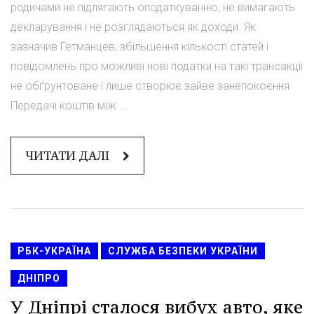
родичами не підлягають оподаткуванню, не вимагають
декларування і не розглядаються як доходи. Як
зазначив Гетманцев, збільшення кількості статей і
повідомлень про можливі нові податки на такі трансакції
не обґрунтоване і лише створює зайве занепокоєння.
Передачі коштів між ...
ЧИТАТИ ДАЛІ
РБК-УКРАЇНА
СЛУЖБА БЕЗПЕКИ УКРАЇНИ
ДНІПРО
У Дніпрі сталося вибух авто, яке