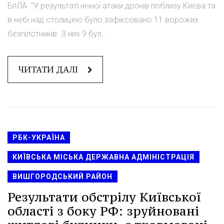
БпЛА. "У результаті нічної атаки дронів поблизу Києва та
в небі над столицею було зафіксовано 11 ворожих
безпілотників. З них 9 бул...
ЧИТАТИ ДАЛІ
РБК-УКРАЇНА
КИЇВСЬКА МІСЬКА ДЕРЖАВНА АДМІНІСТРАЦІЯ
ВИШГОРОДСЬКИЙ РАЙОН
Результати обстрілу Київської
області з боку РФ: зруйновані