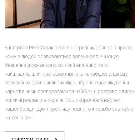
В інтерв'ю РБК-Україна Євген Скрипник розповів про те,
чому в людей розвиваються залежності, чи існує
безпечна доза алкоголю, який вид алкоголю
найшкідливіший, про ефективність канабідіолу, шкоду
популярних заспокійливих ліків, перспективу лікування
наркотичними препаратами та найбільш розповсюджені
психічні розлади в Україні. Ось скорочений варіант
нашої бесіди. Для перегляду повного інтерв'ю завітайте
на YouTube-...