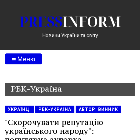
PRESS
INFORM
Новини України та світу
Меню
РБК-Україна
УКРАЇНЦІ
РБК-УКРАЇНА
АВТОР: ВИННИК
"Скорочувати репутацію
українського народу":
популярна акторка