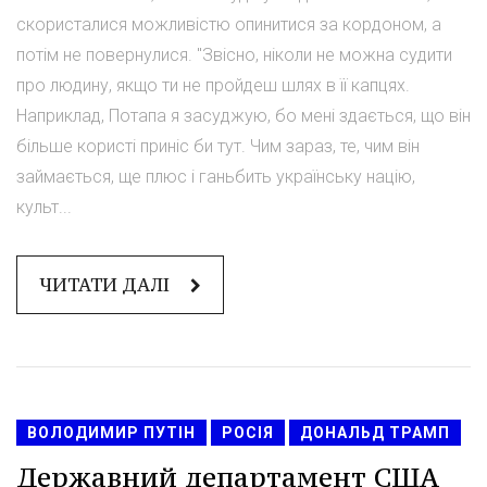
скористалися можливістю опинитися за кордоном, а
потім не повернулися. "Звісно, ніколи не можна судити
про людину, якщо ти не пройдеш шлях в її капцях.
Наприклад, Потапа я засуджую, бо мені здається, що він
більше користі приніс би тут. Чим зараз, те, чим він
займається, ще плюс і ганьбить українську націю,
культ...
ЧИТАТИ ДАЛІ
ВОЛОДИМИР ПУТІН
РОСІЯ
ДОНАЛЬД ТРАМП
Державний департамент США