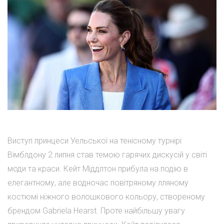
Виступ принцеси Уельської на тенісному турнірі
Вімблдону 2 липня став темою гарячих дискусій у світі
моди та краси. Кейт Міддлтон прибула на подію в
елегантному, але водночас повітряному лляному
костюмі ніжного волошкового кольору, створеному
брендом Gabriela Hearst. Проте найбільшу увагу