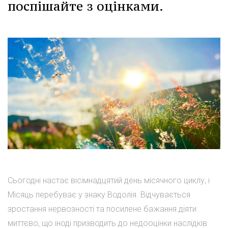
поспішайте з оцінками.
Сьогодні настає вісімнадцятий день місячного циклу, і
Місяць перебуває у знаку Водолія. Відчувається
зростання нервозності та посилене бажання діяти
миттєво, що іноді призводить до недооцінки наслідків