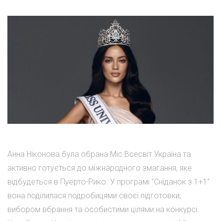
Анна Ніконова була обрана Міс Всесвіт Україна та
активно готується до міжнародного змагання, яке
відбудеться в Пуерто-Рико. У програмі "Сніданок з 1+1"
вона поділилася подробицями своєї підготовки,
вибором вбрання та особистими цілями на конкурсі.