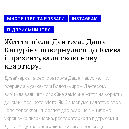
МИСТЕЦТВО ТА РОЗВАГИ
INSTAGRAM
ПІДПРИЄМНИЦТВО
Життя після Дантеса: Даша
Кацуріна повернулася до Києва
і презентувала свою нову
квартиру.
Дизайнерка та рестораторка Даша Кацуріна, після
розриву з музикантом Володимиром Дантесом,
вирішила залишити спокійне заміське життя на користь
динаміки великого міста. Як бізнесвумен адаптує своє
нове повсякдення, розповідає видання NV. Відома
українська дизайнерка, рестораторка та підприємиця
Даша Кацуріна радикально змінила своє місце