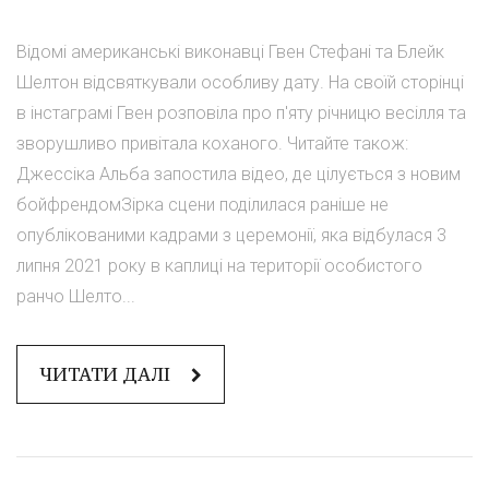
Відомі американські виконавці Гвен Стефані та Блейк
Шелтон відсвяткували особливу дату. На своїй сторінці
в інстаграмі Гвен розповіла про п'яту річницю весілля та
зворушливо привітала коханого. Читайте також:
Джессіка Альба запостила відео, де цілується з новим
бойфрендомЗірка сцени поділилася раніше не
опублікованими кадрами з церемонії, яка відбулася 3
липня 2021 року в каплиці на території особистого
ранчо Шелто...
ЧИТАТИ ДАЛІ