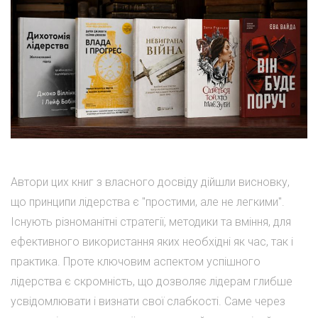
Автори цих книг з власного досвіду дійшли висновку,
що принципи лідерства є "простими, але не легкими".
Існують різноманітні стратегії, методики та вміння, для
ефективного використання яких необхідні як час, так і
практика. Проте ключовим аспектом успішного
лідерства є скромність, що дозволяє лідерам глибше
усвідомлювати і визнати свої слабкості. Саме через