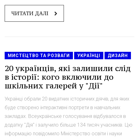
ЧИТАТИ ДАЛІ
МИСТЕЦТВО ТА РОЗВАГИ
УКРАЇНЦІ
ДИЗАЙН
20 українців, які залишили слід
в історії: кого включили до
шкільних галерей у "Дії"
Українці обрали 20 видатних історичних діячів, для яких
буде створено інтерактивні портрети в навчальних
закладах. Всеукраїнське голосування відбувалося в
додатку "Дія" і залучило більше 134 тисяч учасників. Цю
інформацію повідомило Міністерство освіти і науки