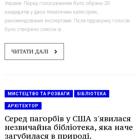
України. Перед голосуванням було обрано 30
кандидатів у двох тематичних категоріях,
рекомендованих експертами. Після підрахунку голосів
було створено список із...
ЧИТАТИ ДАЛІ
МИСТЕЦТВО ТА РОЗВАГИ
БІБЛІОТЕКА
АРХІТЕКТОР
Серед пагорбів у США з'явилася
незвичайна бібліотека, яка наче
загубилася в природі.