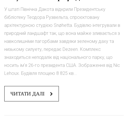
У штаті Північна Дакота відкрили Президентську
бібліотеку Теодора Рузвельта, спроєктовану
архітектурною студією Snøhetta. Будівлю інтегрували в
природний ландшафт так, що вона майже зливається з
навколишніми пагорбами завдяки зеленому даху та
низькому силуету, передає Dezeen. Комплекс
знаходиться неподалік від національного парку, що
носить ім'я 26-го президента США. Зображення від Nic
Lehoux. Будівля площею 8 825 кв...
ЧИТАТИ ДАЛІ