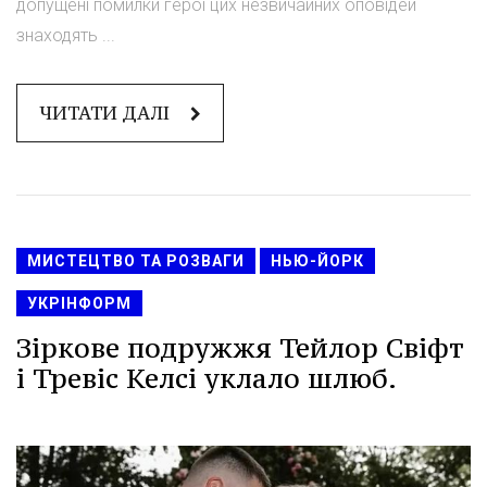
допущені помилки герої цих незвичайних оповідей
знаходять ...
ЧИТАТИ ДАЛІ
МИСТЕЦТВО ТА РОЗВАГИ
НЬЮ-ЙОРК
УКРІНФОРМ
Зіркове подружжя Тейлор Свіфт
і Тревіс Келсі уклало шлюб.