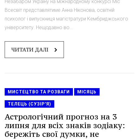
Незабаром Україну на міжнародному конкурсі Міс
Всесвіт представлятиме Анна Ніконова, освітній
психолог і випускниця магістратури Кембриджського
університету. Нещодавно во...
ЧИТАТИ ДАЛІ
МИСТЕЦТВО ТА РОЗВАГИ
МІСЯЦЬ
ТЕЛЕЦЬ (СУЗІР'Я)
Астрологічний прогноз на 3
липня для всіх знаків зодіаку:
бережіть свої думки, не