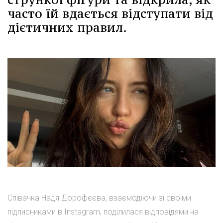
часто їй вдається відступати від
дієтичних правил.
Співачка Надя Дорофєєва, взаємодіючи зі своїми
підписниками в Instagram, поділилася відповідями на