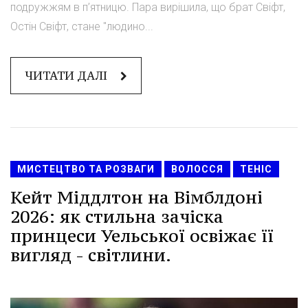
подружжям в п’ятницю. Пара вирішила, що брат Свіфт,
Остін Свіфт, стане "людино...
ЧИТАТИ ДАЛІ
МИСТЕЦТВО ТА РОЗВАГИ
ВОЛОССЯ
ТЕНІС
Кейт Міддлтон на Вімблдоні
2026: як стильна зачіска
принцеси Уельської освіжає її
вигляд - світлини.