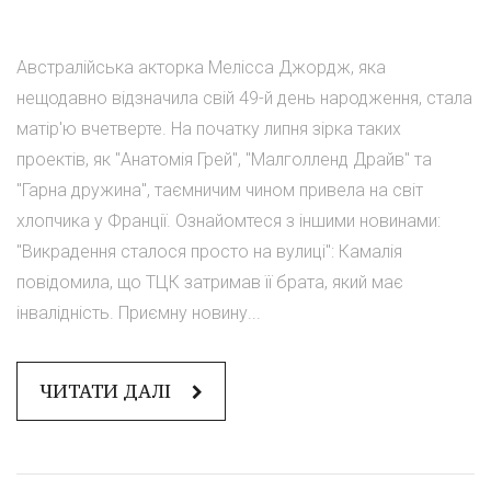
Австралійська акторка Мелісса Джордж, яка
нещодавно відзначила свій 49-й день народження, стала
матір'ю вчетверте. На початку липня зірка таких
проектів, як "Анатомія Грей", "Малголленд Драйв" та
"Гарна дружина", таємничим чином привела на світ
хлопчика у Франції. Ознайомтеся з іншими новинами:
"Викрадення сталося просто на вулиці": Камалія
повідомила, що ТЦК затримав її брата, який має
інвалідність. Приємну новину...
ЧИТАТИ ДАЛІ