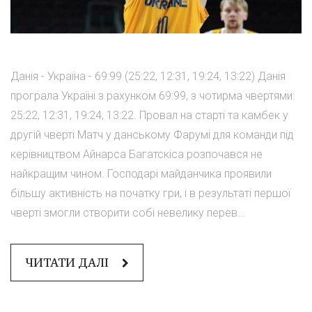
Данія - Україна - 69:99 (25:22, 12:31, 19:24, 13:22) Данія
програла Україні з рахунком 69:99, з чотирма чвертями:
25:22, 12:31, 19:24, 13:22. Провал на старті та камбек у
другій чверті Матч у данському Фарумі для команди під
керівництвом Айнарса Багатскіса розпочався не
найкращим чином. Господарі майданчика проявили
більшу активність на початку гри, і в результаті першої
чверті змогли створити собі невелику перев...
ЧИТАТИ ДАЛІ