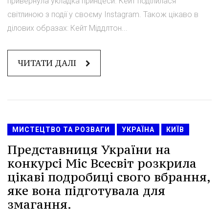
привернула укладка принцеси. Кейт поділилася
світлиною з події у своєму Instagram. Також цікаво в
ділових образах: Кейт Міддлтон...
ЧИТАТИ ДАЛІ
МИСТЕЦТВО ТА РОЗВАГИ
УКРАЇНА
КИЇВ
Представниця України на
конкурсі Міс Всесвіт розкрила
цікаві подробиці свого вбрання,
яке вона підготувала для
змагання.