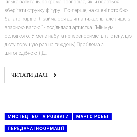
кілька запитань, зокрема розповіла, як їй вдається
зберігати струнку фігуру. "По-перше, на сцені потрібно
багато кардіо. Я займаюся двічі на тиждень, але лише з
власною вагою," - поділилася артистка. "Мінімум
солодкого. У мене набута непереносимість глютену, цю
дієту порушую раз на тиждень) Проблема з
щитоподібною ) Д...
ЧИТАТИ ДАЛІ
МИСТЕЦТВО ТА РОЗВАГИ
МАРГО РОББІ
ПЕРЕДАЧА ІНФОРМАЦІЇ