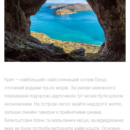
Крит — найбільший і найсонячніший острів Греції,
оточений водами трьох морів. За умови належного
планування подорожі, відпочинок тут може бути цілком
економічним. На острові легко знайти недороге житло,
затишні сімейні таверни з прийнятними цінами,
безкоштовні пляжі та мальовничі місця, за відвідування
яких не буде потреби витрачати зайві кошти. Основне -