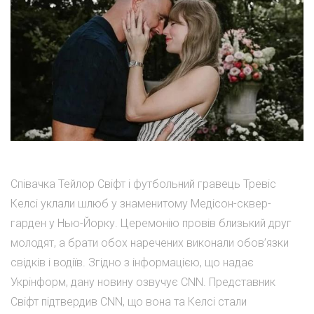
Співачка Тейлор Свіфт і футбольний гравець Тревіс
Келсі уклали шлюб у знаменитому Медісон-сквер-
гарден у Нью-Йорку. Церемонію провів близький друг
молодят, а брати обох наречених виконали обов’язки
свідків і водіїв. Згідно з інформацією, що надає
Укрінформ, дану новину озвучує CNN. Представник
Свіфт підтвердив CNN, що вона та Келсі стали