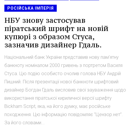
РОСІЙСЬКА ІМПЕРІЯ
НБУ знову застосував
піратський шрифт на новій
купюрі з образом Стуса,
зазначив дизайнер Гдаль.
Національний банк України представив нову пам'ятну
банкноту номіналом 2000 гривень з портретом Василя
Стуса. Цю подію особисто очолив голова НБУ Андрій
Пишний. Після презентації нової банкноти шрифтовий
дизайнер Богдан Гдаль висловив свої зауваження щодо
використання піратської кириличної версії шрифту
Bickham Script, яка, на його думку, має російське
походження. Цю інформацію повідомляє "Цензор.нет".
За його словами...