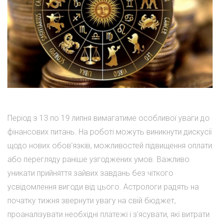
Період з 13 по 19 липня вимагатиме особливої уваги до
фінансових питань. На роботі можуть виникнути дискусії
щодо нових обов'язків, можливостей підвищення оплати
або перегляду раніше узгоджених умов. Важливо
уникати прийняття зайвих завдань без чіткого
усвідомлення вигоди від цього. Астрологи радять на
початку тижня звернути увагу на свій бюджет,
проаналізувати необхідні платежі і з'ясувати, які витрати