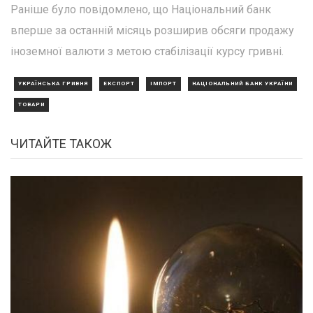
Раніше було повідомлено, що Національний банк
вперше за останній місяць розширив обсяги продажу
іноземної валюти з метою стабілізації курсу гривні.
УКРАЇНСЬКА ГРИВНЯ
ЕКСПОРТ
ІМПОРТ
НАЦІОНАЛЬНИЙ БАНК УКРАЇНИ
ТОВАРИ
ЧИТАЙТЕ ТАКОЖ