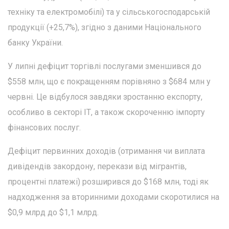
техніку та електромобілі) та у сільськогосподарській
продукції (+25,7%), згідно з даними Національного
банку України.
У липні дефіцит торгівлі послугами зменшився до
$558 млн, що є покращенням порівняно з $684 млн у
червні. Це відбулося завдяки зростанню експорту,
особливо в секторі ІТ, а також скороченню імпорту
фінансових послуг.
Дефіцит первинних доходів (отримання чи виплата
дивідендів закордону, перекази від мігрантів,
процентні платежі) розширився до $168 млн, тоді як
надходження за вторинними доходами скоротилися на
$0,9 млрд до $1,1 млрд.