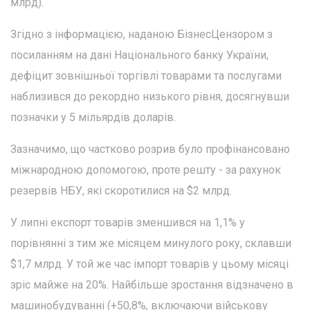
млрд).
Згідно з інформацією, наданою БізнесЦензором з
посиланням на дані Національного банку України,
дефіцит зовнішньої торгівлі товарами та послугами
наблизився до рекордно низького рівня, досягнувши
позначки у 5 мільярдів доларів.
Зазначимо, що частково розрив було профінансовано
міжнародною допомогою, проте решту - за рахунок
резервів НБУ, які скоротилися на $2 млрд.
У липні експорт товарів зменшився на 1,1% у
порівнянні з тим же місяцем минулого року, склавши
$1,7 млрд. У той же час імпорт товарів у цьому місяці
зріс майже на 20%. Найбільше зростання відзначено в
машинобудуванні (+50,8%, включаючи військову