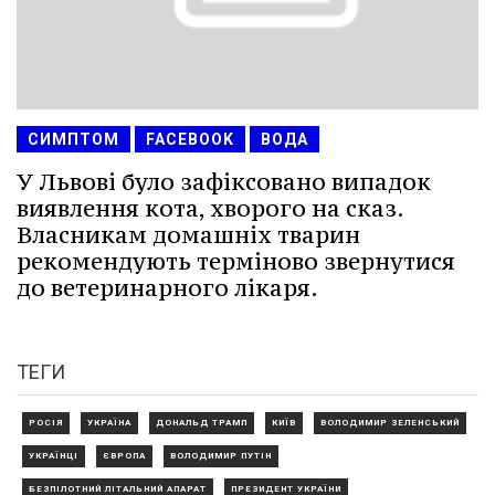
СИМПТОМ
FACEBOOK
ВОДА
У Львові було зафіксовано випадок
виявлення кота, хворого на сказ.
Власникам домашніх тварин
рекомендують терміново звернутися
до ветеринарного лікаря.
ТЕГИ
РОСІЯ
УКРАЇНА
ДОНАЛЬД ТРАМП
КИЇВ
ВОЛОДИМИР ЗЕЛЕНСЬКИЙ
УКРАЇНЦІ
ЄВРОПА
ВОЛОДИМИР ПУТІН
БЕЗПІЛОТНИЙ ЛІТАЛЬНИЙ АПАРАТ
ПРЕЗИДЕНТ УКРАЇНИ