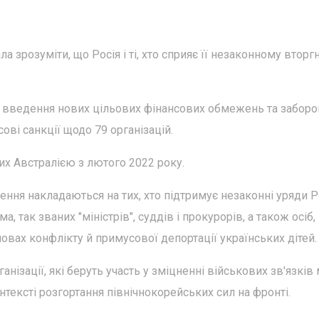
ла зрозуміти, що Росія і ті, хто сприяє її незаконному втор
о введення нових цільових фінансових обмежень та заборо
сові санкції щодо 79 організацій.
их Австралією з лютого 2022 року.
ження накладаються на тих, хто підтримує незаконні уряди Р
а, так званих "міністрів", суддів і прокурорів, а також осіб,
овах конфлікту й примусової депортації українських дітей.
ганізації, які беруть участь у зміцненні військових зв'язків
тексті розгортання північнокорейських сил на фронті.