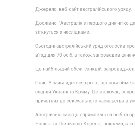
Джерело: веб-сайт австралійського уряду.
Дослівно: "Австралія з першого дня чітко да
зіткнуться з наслідками.
Сьогодні австралійський уряд оголосив пр
в'їзд для 70 осіб, а також запровадив фінан
Це найбільший обсяг санкцій, запроваджен
Опис: У заяві йдеться про те, що нові обме
східній Україні та Криму. Це включає, зокрем
причетних до сексуального насильства в ум
Австрійські санкції спрямовані на осіб та ор
Росією та Північною Кореєю, зокрема, в кон