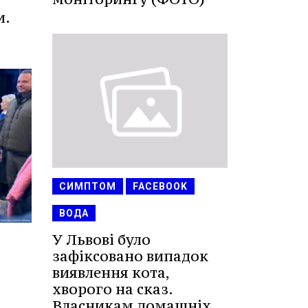
и.
СИМПТОМ
FACEBOOK
ВОДА
У Львові було
зафіксовано випадок
виявлення кота,
хворого на сказ.
Власникам домашніх