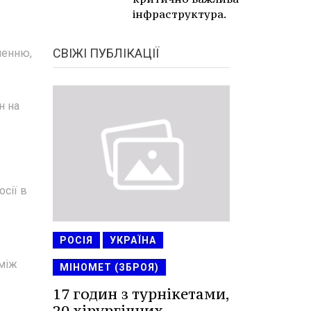
інфраструктура.
СВІЖІ ПУБЛІКАЦІЇ
гненню,
н на
осії в
РОСІЯ
УКРАЇНА
 між
МІНОМЕТ (ЗБРОЯ)
17 годин з турнікетами,
20 хірургічних