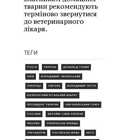
тварин рекомендують
терміново звернутися
до ветеринарного
лікаря.
ТЕГИ
РОСІЯ
УКРАЇНА
ДОНАЛЬД ТРАМП
КИЇВ
ВОЛОДИМИР ЗЕЛЕНСЬКИЙ
УКРАЇНЦІ
ЄВРОПА
ВОЛОДИМИР ПУТІН
БЕЗПІЛОТНИЙ ЛІТАЛЬНИЙ АПАРАТ
ПРЕЗИДЕНТ УКРАЇНИ
ЄВРОПЕЙСЬКИЙ СОЮЗ
РОСІЯНИ
ЗБРОЙНІ СИЛИ УКРАЇНИ
МОСКВА
УКРАЇНСЬКА ПРАВДА
УКРІНФОРМ
РОСІЙСЬКА МОВА
НАТО