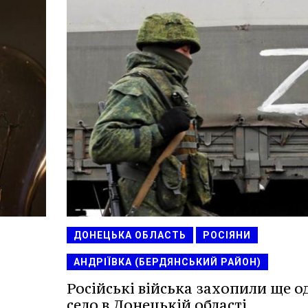
ДОНЕЦЬКА ОБЛАСТЬ
РОСІЯНИ
АНДРІЇВКА (БЕРДЯНСЬКИЙ РАЙОН)
Російські війська захопили ще о
село в Донецькій області.