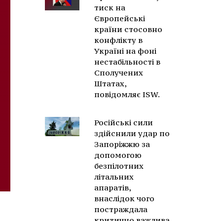
тиск на
Європейські
країни стосовно
конфлікту в
Україні на фоні
нестабільності в
Сполучених
Штатах,
повідомляє ISW.
Російські сили
здійснили удар по
Запоріжжю за
допомогою
безпілотних
літальних
апаратів,
внаслідок чого
постраждала
критично важлива