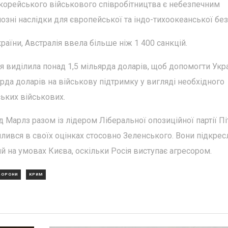
окорейського військового співробітництва є небезпечним
озні наслідки для європейської та індо-тихоокеанської без
раїни, Австралія ввела більше ніж 1 400 санкцій.
ія виділила понад 1,5 мільярда доларів, щоб допомогти Укра
ьярда доларів на військову підтримку у вигляді необхідного
ських військових.
д Марлз разом із лідером Ліберальної опозиційної партії П
ився в своїх оцінках стосовно Зеленського. Вони підкрес
й на умовах Києва, оскільки Росія виступає агресором.
БОРОНИ
КРИМ