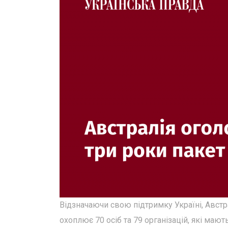
Відзначаючи свою підтримку Україні, Австр
охоплює 70 осіб та 79 організацій, які мають