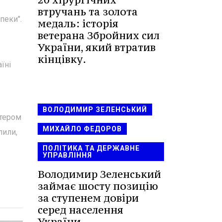
втручань та золота
пеки".
медаль: історія
ветерана Збройних сил
України, який втратив
кінцівку.
їні
ВОЛОДИМИР ЗЕЛЕНСЬКИЙ
ітером
МИХАЙЛО ФЕДОРОВ
лили,
ПОЛІТИКА ТА ДЕРЖАВНЕ
УПРАВЛІННЯ
Володимир Зеленський
займає шосту позицію
за ступенем довіри
серед населення
України.