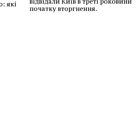
відвідали Київ в треті роковини
ю: які
початку вторгнення.