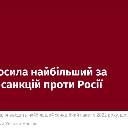
алія вводить найбільший санкційний пакет з 2022 року, що
 зв'язки з Росією.