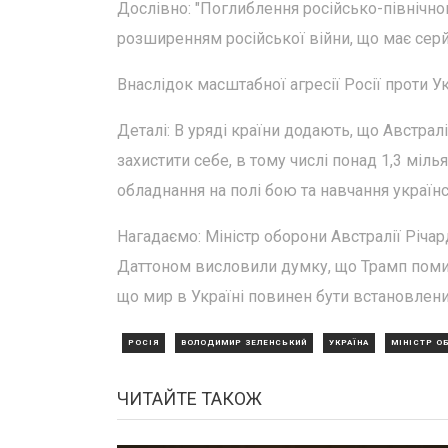
Дослівно: "Поглиблення російсько-північн
розширенням російської війни, що має серй
Внаслідок масштабної агресії Росії проти Ук
Деталі: В уряді країни додають, що Австрал
захистити себе, в тому числі понад 1,3 міл
обладнання на полі бою та навчання україн
Нагадаємо: Міністр оборони Австралії Річар
Даттоном висловили думку, що Трамп помил
що мир в Україні повинен бути встановлени
РОСІЯ
ВОЛОДИМИР ЗЕЛЕНСЬКИЙ
УКРАЇНА
МІНІСТР О
ЧИТАЙТЕ ТАКОЖ