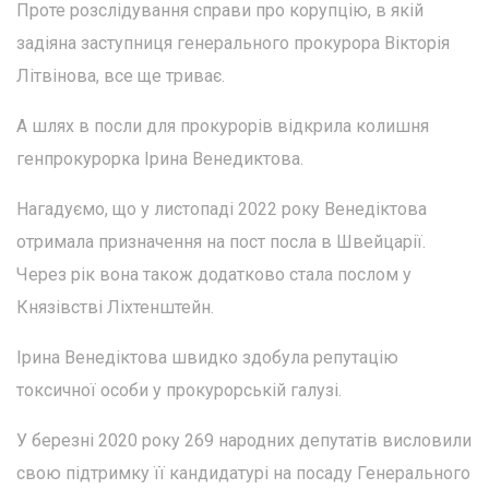
Проте розслідування справи про корупцію, в якій
задіяна заступниця генерального прокурора Вікторія
Літвінова, все ще триває.
А шлях в посли для прокурорів відкрила колишня
генпрокурорка Ірина Венедиктова.
Нагадуємо, що у листопаді 2022 року Венедіктова
отримала призначення на пост посла в Швейцарії.
Через рік вона також додатково стала послом у
Князівстві Ліхтенштейн.
Ірина Венедіктова швидко здобула репутацію
токсичної особи у прокурорській галузі.
У березні 2020 року 269 народних депутатів висловили
свою підтримку її кандидатурі на посаду Генерального