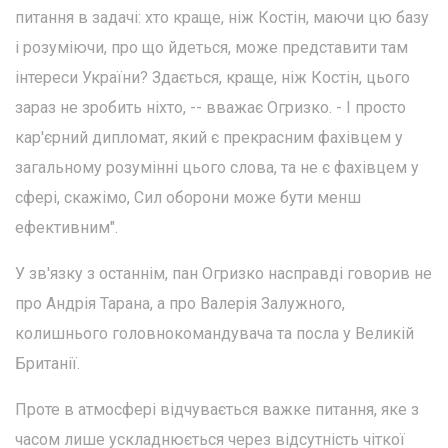
питання в задачі: хто краще, ніж Костін, маючи цю базу
і розуміючи, про що йдеться, може представити там
інтереси України? Здається, краще, ніж Костін, цього
зараз не зробить ніхто, -- вважає Огризко. - І просто
кар'єрний дипломат, який є прекрасним фахівцем у
загальному розумінні цього слова, та не є фахівцем у
сфері, скажімо, Сил оборони може бути менш
ефективним".
У зв'язку з останнім, пан Огризко насправді говорив не
про Андрія Тарана, а про Валерія Залужного,
колишнього головнокомандувача та посла у Великій
Британії.
Проте в атмосфері відчувається важке питання, яке з
часом лише ускладнюється через відсутність чіткої