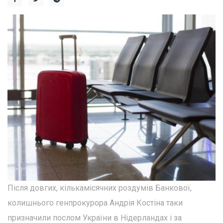
Після довгих, кількамісячних роздумів Банкової,
колишнього генпрокурора Андрія Костіна таки
призначили послом України в Нідерландах і за