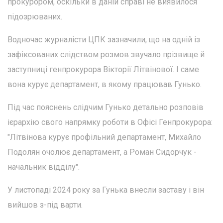
прокурором, оскільки в даній справі не виявилося
підозрюваних.
Водночас журналісти ЦПК зазначили, що на одній із
зафіксованих слідством розмов звучало прізвище й
заступниці генпрокурора Вікторії Літвінової. І саме
вона курує департамент, в якому працював Гунько.
Під час пояснень слідчим Гунько детально розповів
ієрархію свого напрямку роботи в Офісі Генпрокурора:
"Літвінова курує профільний департамент, Михайло
Подолян очолює департамент, а Роман Сидорчук -
начальник відділу".
У листопаді 2024 року за Гунька внесли заставу і він
вийшов з-під варти.