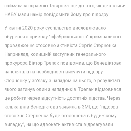
займалася справою Татарова, ще до того, як детективи
НАБУ мали намір повідомити йому про підозру.
У квітні 2020 року суспільство висловлювало
обурення з приводу "сфабрикованого" кримінального
провадження стосовно активіста Сергія Стерненка.
Наприклад, колишній заступник генерального
прокурора Віктор Трепак повідомив, що Венедіктова
наполягала на необхідності висунути підозру
Стерненку у зв'язку з нападом на нього, в результаті
якого загинув один з нападників. Трепак відмовився
це робити через відсутність достатніх підстав. Через
кілька днів Венедіктова заявила в ЗМІ, що "підозра
стосовно Стерненка буде оголошена в будь-якому
випадку", на що адвокати активіста відреагували