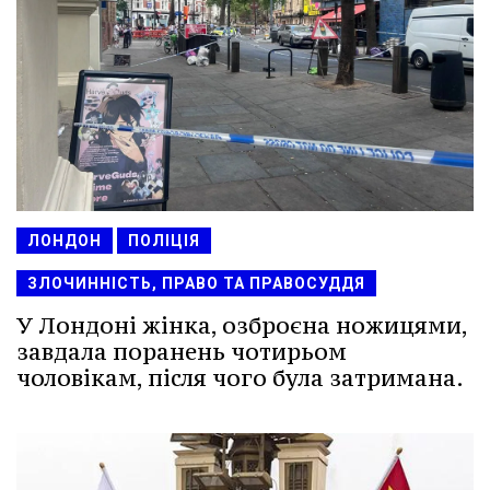
ЛОНДОН
ПОЛІЦІЯ
ЗЛОЧИННІСТЬ, ПРАВО ТА ПРАВОСУДДЯ
У Лондоні жінка, озброєна ножицями,
завдала поранень чотирьом
чоловікам, після чого була затримана.