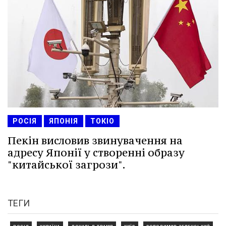
РОСІЯ
ЯПОНІЯ
ТОКІО
Пекін висловив звинувачення на
адресу Японії у створенні образу
"китайської загрози".
ТЕГИ