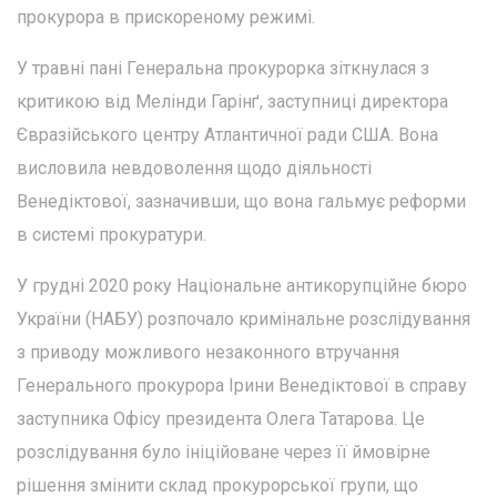
прокурора в прискореному режимі.
У травні пані Генеральна прокурорка зіткнулася з
критикою від Мелінди Гарінґ, заступниці директора
Євразійського центру Атлантичної ради США. Вона
висловила невдоволення щодо діяльності
Венедіктової, зазначивши, що вона гальмує реформи
в системі прокуратури.
У грудні 2020 року Національне антикорупційне бюро
України (НАБУ) розпочало кримінальне розслідування
з приводу можливого незаконного втручання
Генерального прокурора Ірини Венедіктової в справу
заступника Офісу президента Олега Татарова. Це
розслідування було ініційоване через її ймовірне
рішення змінити склад прокурорської групи, що