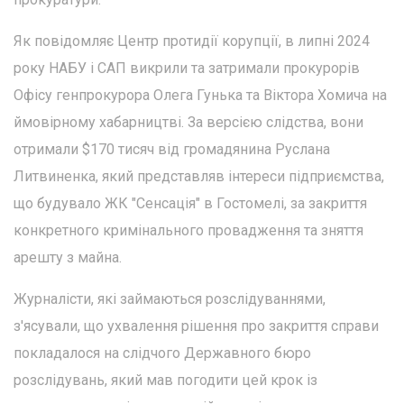
Як повідомляє Центр протидії корупції, в липні 2024
року НАБУ і САП викрили та затримали прокурорів
Офісу генпрокурора Олега Гунька та Віктора Хомича на
ймовірному хабарництві. За версією слідства, вони
отримали $170 тисяч від громадянина Руслана
Литвиненка, який представляв інтереси підприємства,
що будувало ЖК "Сенсація" в Гостомелі, за закриття
конкретного кримінального провадження та зняття
арешту з майна.
Журналісти, які займаються розслідуваннями,
з'ясували, що ухвалення рішення про закриття справи
покладалося на слідчого Державного бюро
розслідувань, який мав погодити цей крок із