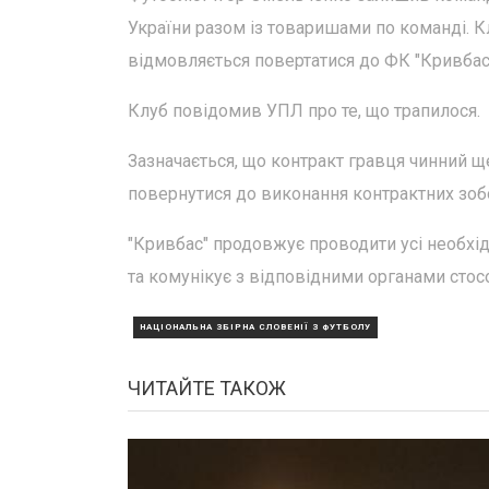
України разом із товаришами по команді. К
відмовляється повертатися до ФК "Кривбас"
Клуб повідомив УПЛ про те, що трапилося.
Зазначається, що контракт гравця чинний щ
повернутися до виконання контрактних зоб
"Кривбас" продовжує проводити усі необхі
та комунікує з відповідними органами стосо
НАЦІОНАЛЬНА ЗБІРНА СЛОВЕНІЇ З ФУТБОЛУ
ЧИТАЙТЕ ТАКОЖ