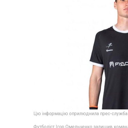
Цю інформацію оприлюднила прес-служба 
Футболіст Ігор Омельченко залишив команду