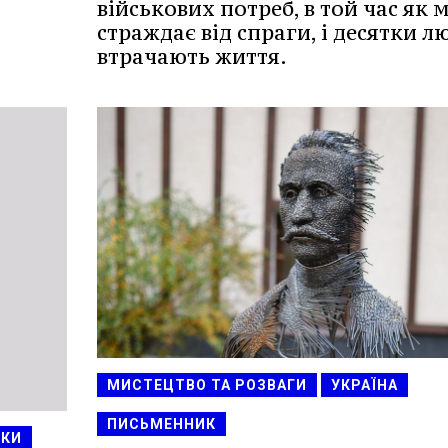
військових потреб, в той час як м
страждає від спраги, і десятки л
втрачають життя.
МИСТЕЦТВО ТА РОЗВАГИ
УКРАЇНА
ПИСЬМЕННИК
КИ