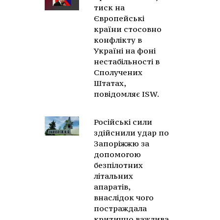
тиск на
Європейські
країни стосовно
конфлікту в
Україні на фоні
нестабільності в
Сполучених
Штатах,
повідомляє ISW.
Російські сили
здійснили удар по
Запоріжжю за
допомогою
безпілотних
літальних
апаратів,
внаслідок чого
постраждала
критично важлива