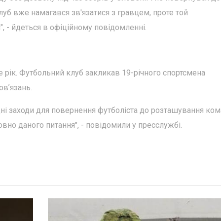
луб вже намагався зв'язатися з гравцем, проте той
, - йдеться в офіційному повідомленні.
е рік. Футбольний клуб закликав 19-річного спортсмена
овʼязань.
дні заходи для повернення футболіста до розташування ко
вно даного питання", - повідомили у пресслужбі.