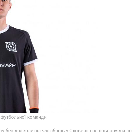
футбольної команди.
 без дозволу під час зборів у Словенії і не повернувся до