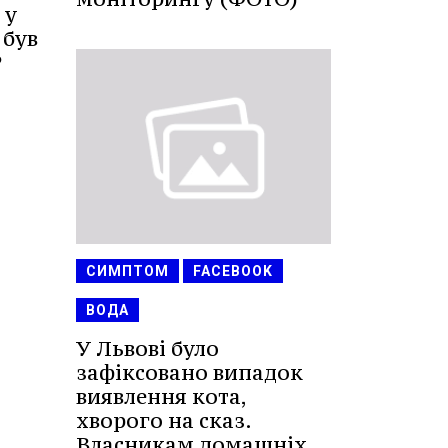
 у
 був
?
СИМПТОМ
FACEBOOK
ВОДА
У Львові було
зафіксовано випадок
виявлення кота,
хворого на сказ.
Власникам домашніх