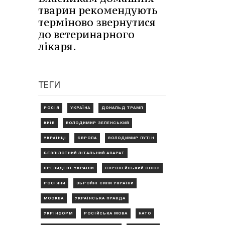
тварин рекомендують
терміново звернутися
до ветеринарного
лікаря.
ТЕГИ
РОСІЯ
УКРАЇНА
ДОНАЛЬД ТРАМП
КИЇВ
ВОЛОДИМИР ЗЕЛЕНСЬКИЙ
УКРАЇНЦІ
ЄВРОПА
ВОЛОДИМИР ПУТІН
БЕЗПІЛОТНИЙ ЛІТАЛЬНИЙ АПАРАТ
ПРЕЗИДЕНТ УКРАЇНИ
ЄВРОПЕЙСЬКИЙ СОЮЗ
РОСІЯНИ
ЗБРОЙНІ СИЛИ УКРАЇНИ
МОСКВА
УКРАЇНСЬКА ПРАВДА
УКРІНФОРМ
РОСІЙСЬКА МОВА
НАТО