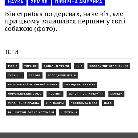
НАУКА
ЗЕМЛЯ
ПІВНІЧНА АМЕРИКА
Він стрибав по деревах, наче кіт, але
при цьому залишався першим у світі
собакою (фото).
ТЕГИ
РОСІЯ
УКРАЇНА
ДОНАЛЬД ТРАМП
КИЇВ
ВОЛОДИМИР ЗЕЛЕНСЬКИЙ
УКРАЇНЦІ
ЄВРОПА
ВОЛОДИМИР ПУТІН
БЕЗПІЛОТНИЙ ЛІТАЛЬНИЙ АПАРАТ
ПРЕЗИДЕНТ УКРАЇНИ
ЄВРОПЕЙСЬКИЙ СОЮЗ
РОСІЯНИ
ЗБРОЙНІ СИЛИ УКРАЇНИ
МОСКВА
УКРАЇНСЬКА ПРАВДА
УКРІНФОРМ
РОСІЙСЬКА МОВА
НАТО
ВАШИНГТОН, ОКРУГ КОЛУМБІЯ
НІМЕЧЧИНА