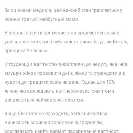
За оцінками медиків, цей важкий стан трапляється у
кожної третьої майбутньої мами.
В останні роки гіперемезис став предметом значної
уваги, зокрема через публічність таких фігур, як Кетрін,
принцеса Уельська.
Її труднощі з вагітністю висвітлили цю недугу, яка іноді
змушує жінок проводити дні в ліжку та страждати від
нудоти до тридцяти разів на день. Однак для 10%
жінок, які страждають на гіперемезис, симптоми
виявляються неймовірно тяжкими.
Якщо блювота не проходить, вага знижується і
виникають серйозні проблеми зі здоров'ям,
розглядають навіть варіант переривання вагітності.