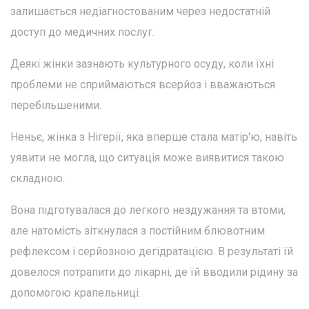
залишається недіагностованим через недостатній
доступ до медичних послуг.
Деякі жінки зазнають культурного осуду, коли їхні
проблеми не сприймаються всерйоз і вважаються
перебільшеними.
Неньє, жінка з Нігерії, яка вперше стала матір'ю, навіть
уявити не могла, що ситуація може виявитися такою
складною.
Вона підготувалася до легкого нездужання та втоми,
але натомість зіткнулася з постійним блювотним
рефлексом і серйозною дегідратацією. В результаті їй
довелося потрапити до лікарні, де їй вводили рідину за
допомогою крапельниці.