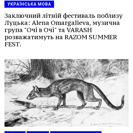
УКРАЇНСЬКА МОВА
Заключний літній фестиваль поблизу
Луцька: Alena Omargalieva, музична
група "Очі в Очі" та VARASH
розважатимуть на RAZOM SUMMER
FEST.