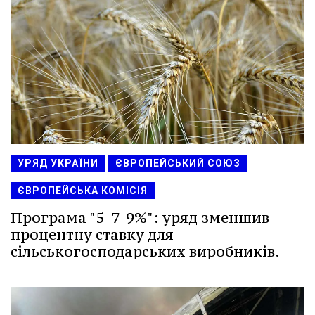
УРЯД УКРАЇНИ
ЄВРОПЕЙСЬКИЙ СОЮЗ
ЄВРОПЕЙСЬКА КОМІСІЯ
Програма "5-7-9%": уряд зменшив
процентну ставку для
сільськогосподарських виробників.