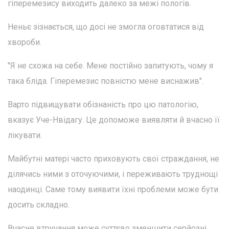
гіперемезису виходить далеко за межі пологів.
Неньє зізнається, що досі не змогла оговтатися від
хвороби.
"Я не схожа на себе. Мене постійно запитують, чому я
така бліда. Гіперемезис повністю мене виснажив".
Варто підвищувати обізнаність про цю патологію,
вказує Уче-Нвідагу. Це допоможе виявляти й вчасно її
лікувати.
Майбутні матері часто приховують свої страждання, не
ділячись ними з оточуючими, і переживають труднощі
наодинці. Саме тому виявити їхні проблеми може бути
досить складно.
Вчасне втручання може суттєво зменшити серйозні