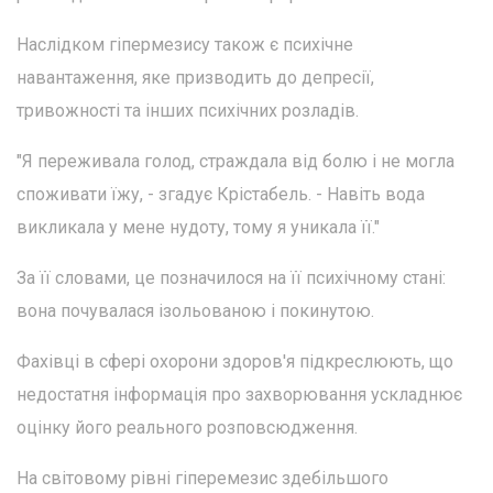
Наслідком гіпермезису також є психічне
навантаження, яке призводить до депресії,
тривожності та інших психічних розладів.
"Я переживала голод, страждала від болю і не могла
споживати їжу, - згадує Крістабель. - Навіть вода
викликала у мене нудоту, тому я уникала її."
За її словами, це позначилося на її психічному стані:
вона почувалася ізольованою і покинутою.
Фахівці в сфері охорони здоров'я підкреслюють, що
недостатня інформація про захворювання ускладнює
оцінку його реального розповсюдження.
На світовому рівні гіперемезис здебільшого