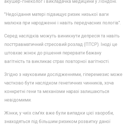
акушер-гінеколог і викладачка медицини у Лондоні.
"Недоїдання матері підвищує ризик низької ваги
малюка при народженні і навіть передчасних пологів".
Серед наслідків можуть виникнути депресія та навіть
посттравматичний стресовий розлад (ПТСР). Іноді це
штовхає жінок до рішення перервати бажану
вагітність та викликає страх повторної вагітності.
Згідно з науковими дослідженнями, гіперемезис може
частково бути наслідком генетичних чинників, хоча
конкретні гени та механізми наразі залишаються
невідомими.
Жінки, у чиїх сім'ях вже були випадки цієї хвороби,
знаходяться під більшим ризиком розвитку даної