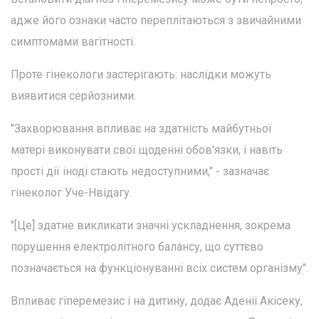
адже його ознаки часто переплітаються з звичайними
симптомами вагітності.
Проте гінекологи застерігають: наслідки можуть
виявитися серйозними.
"Захворювання впливає на здатність майбутньої
матері виконувати свої щоденні обов'язки, і навіть
прості дії іноді стають недоступними," - зазначає
гінеколог Уче-Нвідагу.
"[Це] здатне викликати значні ускладнення, зокрема
порушення електролітного балансу, що суттєво
позначається на функціонуванні всіх систем організму".
Впливає гіперемезис і на дитину, додає Аденіі Акісеку,