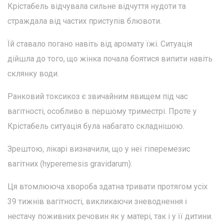
Крістабель відчувала сильне відчуття нудоти та
страждала від частих приступів блювоти.
Їй ставало погано навіть від аромату їжі. Ситуація
дійшла до того, що жінка почала боятися випити навіть
склянку води.
Ранковий токсикоз є звичайним явищем під час
вагітності, особливо в першому триместрі. Проте у
Крістабель ситуація була набагато складнішою.
Зрештою, лікарі визначили, що у неї гіперемезис
вагітних (hyperemesis gravidarum).
Ця втомлююча хвороба здатна тривати протягом усіх
39 тижнів вагітності, викликаючи зневоднення і
нестачу поживних речовин як у матері, так і у її дитини.