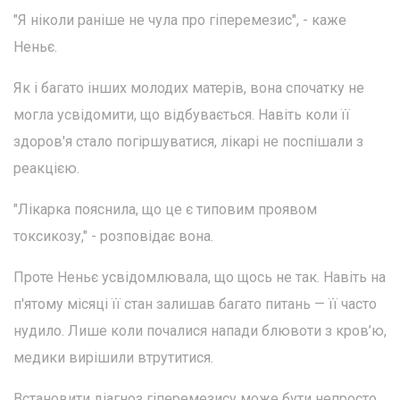
"Я ніколи раніше не чула про гіперемезис", - каже
Неньє.
Як і багато інших молодих матерів, вона спочатку не
могла усвідомити, що відбувається. Навіть коли її
здоров'я стало погіршуватися, лікарі не поспішали з
реакцією.
"Лікарка пояснила, що це є типовим проявом
токсикозу," - розповідає вона.
Проте Неньє усвідомлювала, що щось не так. Навіть на
п'ятому місяці її стан залишав багато питань — її часто
нудило. Лише коли почалися напади блювоти з кров’ю,
медики вирішили втрутитися.
Встановити діагноз гіперемезису може бути непросто,