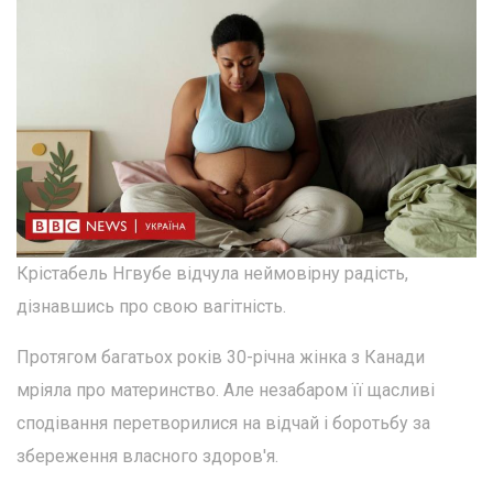
Крістабель Нгвубе відчула неймовірну радість,
дізнавшись про свою вагітність.
Протягом багатьох років 30-річна жінка з Канади
мріяла про материнство. Але незабаром її щасливі
сподівання перетворилися на відчай і боротьбу за
збереження власного здоров'я.