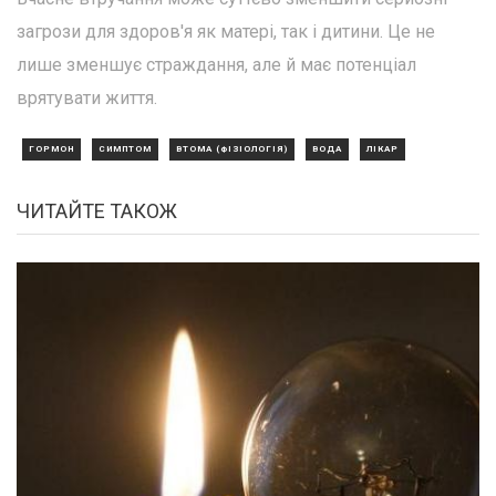
загрози для здоров'я як матері, так і дитини. Це не
лише зменшує страждання, але й має потенціал
врятувати життя.
ГОРМОН
СИМПТОМ
ВТОМА (ФІЗІОЛОГІЯ)
ВОДА
ЛІКАР
ЧИТАЙТЕ ТАКОЖ